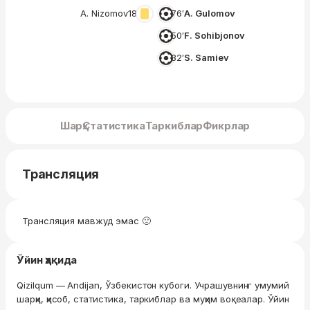
A. Nizomov
18′
76′
A. Gulomov
50′
F. Sohibjonov
32′
S. Samiev
Шарҳ
Статистика
Таркиблар
Фикрлар
Трансляция
Трансляция мавжуд эмас 🙁
Ўйин ҳақида
Qizilqum — Andijan, Ўзбекистон кубоги. Учрашувнинг умумий
шарҳи, ҳисоб, статистика, таркиблар ва муҳим воқеалар. Ўйин