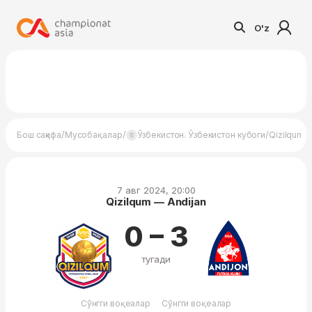
O'z
/
/
/
Бош саҳифа
Мусобақалар
Ўзбекистон. Ўзбекистон кубоги
Qizilqum —
7 авг 2024, 20:00
Qizilqum — Andijan
0 – 3
тугади
Сўнгги воқеалар
Сўнгги воқеалар