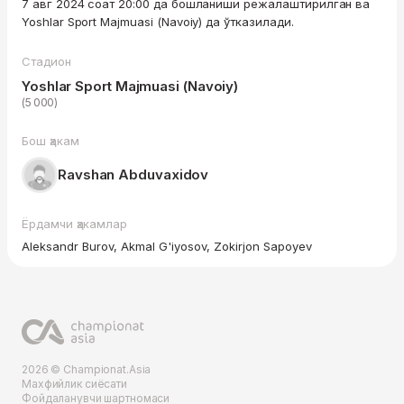
7 авг 2024 соат 20:00 да бошланиши режалаштирилган ва
Yoshlar Sport Majmuasi (Navoiy) да ўтказилади.
Стадион
Yoshlar Sport Majmuasi (Navoiy)
(5 000)
Бош ҳакам
Ravshan Abduvaxidov
Ёрдамчи ҳакамлар
Aleksandr Burov, Akmal G'iyosov, Zokirjon Sapoyev
2026 © Championat.Asia
Махфийлик сиёсати
Фойдаланувчи шартномаси