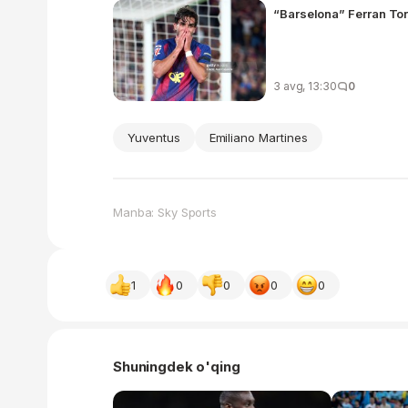
“Barselona” Ferran Tor
3 avg, 13:30
0
Yuventus
Emiliano Martines
Manba: Sky Sports
1
0
0
0
0
Shuningdek o'qing