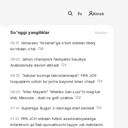
Ўз
Kirish
So'nggi yangiliklar
Barcha ›
Gimaraes "Arsenal"ga o'tish oldidan tibbiy
09:15
ko'rikdan o'tdi
0
Jahon chempioni faoliyatini Saudiya
08:50
Arabistonida davom ettiradi
1
"Xatolar boshqa takrorlanmaydi". FIFA JCH
08:25
huquqlarini sotish bo'yicha bayonot bilan chiqdi
1
"Inter Mayami" "Atletiko San-Luis"ni mag'lub
08:00
etdi, Messida - dubl va golli uzatma
2
Superliga. Bugun 2-davraga start beriladi
1
07:41
FIFA JCH oldidan futbol assotsiatsiyalariga
01:32
Infantinoni qo'llab-quvvatlovchi tayyor xat matnlarini