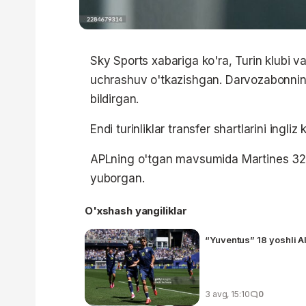
Sky Sports xabariga ko'ra, Turin klubi vak
uchrashuv o'tkazishgan. Darvozabonning 
bildirgan.
Endi turinliklar transfer shartlarini ingliz 
APLning o'tgan mavsumida Martines 32 t
yuborgan.
O'xshash yangiliklar
“Yuventus” 18 yoshli A
3 avg, 15:10
0