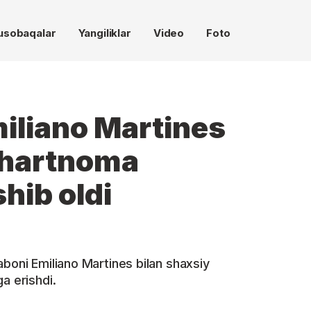
usobaqalar
Yangiliklar
Video
Foto
iliano Martines
shartnoma
shib oldi
aboni Emiliano Martines bilan shaxsiy
a erishdi.