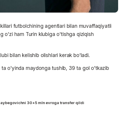
illari futbolchining agentlari bilan muvaffaqiyatli
o'zi ham Turin klubiga o'tishga qiziqish
klubi bilan kelishib olishlari kerak bo'ladi.
a o'yinda maydonga tushib, 39 ta gol o'tkazib
laybegovichni 30+5 mln evroga transfer qildi