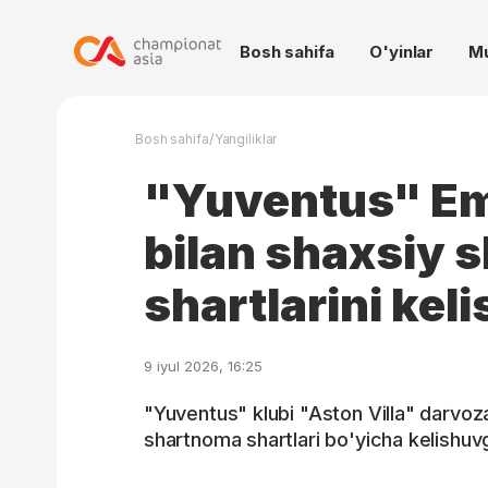
Bosh sahifa
O'yinlar
M
/
Bosh sahifa
Yangiliklar
"Yuventus" Em
bilan shaxsiy 
shartlarini keli
9 iyul 2026, 16:25
"Yuventus" klubi "Aston Villa" darvoz
shartnoma shartlari bo'yicha kelishuvg