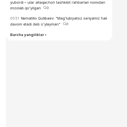
yubordi – ular allaqachon tashkilot rahbarlari nomidan
imzolab qo'yilgan
0
Nematillo Qutibaev: "Mag'lubiyatsiz seriyamiz hali
00:51
davom etadi deb o'ylayman"
0
Barcha yangiliklar ›