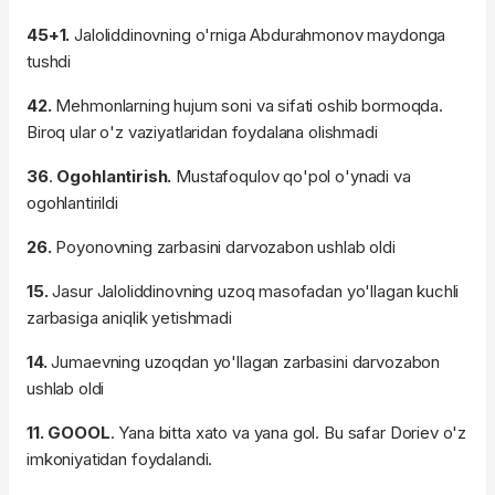
45+1.
Jaloliddinovning o'rniga Abdurahmonov maydonga
tushdi
42.
Mehmonlarning hujum soni va sifati oshib bormoqda.
Biroq ular o'z vaziyatlaridan foydalana olishmadi
36
.
Ogohlantirish.
Mustafoqulov qo'pol o'ynadi va
ogohlantirildi
26.
Poyonovning zarbasini darvozabon ushlab oldi
15.
Jasur Jaloliddinovning uzoq masofadan yo'llagan kuchli
zarbasiga aniqlik yetishmadi
14.
Jumaevning uzoqdan yo'llagan zarbasini darvozabon
ushlab oldi
11. GOOOL
. Yana bitta xato va yana gol. Bu safar Doriev o'z
imkoniyatidan foydalandi.