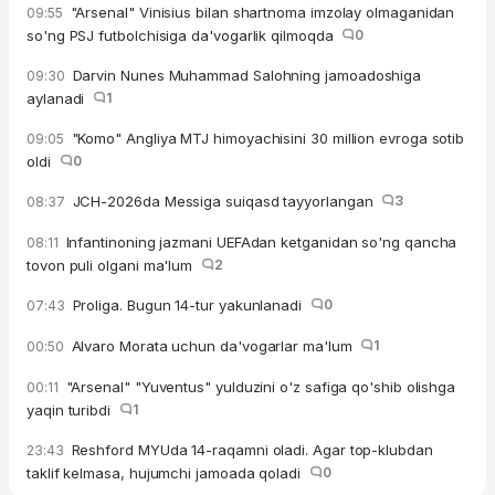
"Arsenal" Vinisius bilan shartnoma imzolay olmaganidan
09:55
so'ng PSJ futbolchisiga da'vogarlik qilmoqda
0
Darvin Nunes Muhammad Salohning jamoadoshiga
09:30
aylanadi
1
"Komo" Angliya MTJ himoyachisini 30 million evroga sotib
09:05
oldi
0
JCH-2026da Messiga suiqasd tayyorlangan
3
08:37
Infantinoning jazmani UEFAdan ketganidan so'ng qancha
08:11
tovon puli olgani ma'lum
2
Proliga. Bugun 14-tur yakunlanadi
0
07:43
Alvaro Morata uchun da'vogarlar ma'lum
1
00:50
"Arsenal" "Yuventus" yulduzini o'z safiga qo'shib olishga
00:11
yaqin turibdi
1
Reshford MYUda 14-raqamni oladi. Agar top-klubdan
23:43
taklif kelmasa, hujumchi jamoada qoladi
0