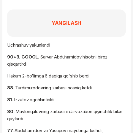
YANGILASH
Uchrashuv yakunlandi
90+3. GOOOL
. Sarvar Abduhamidov hisobni biroz
qisqartirdi
Hakam 2-bo'limga 6 daqiqa qo'shib berdi
88.
Turdimurodovning zarbasi noaniq ketdi
81.
Izzatov ogohlantirildi
80.
Mavlonqulovning zarbasini darvozabon qiyinchilik bilan
qaytardi
77.
Abduhamidov va Yusupov maydonga tushdi,