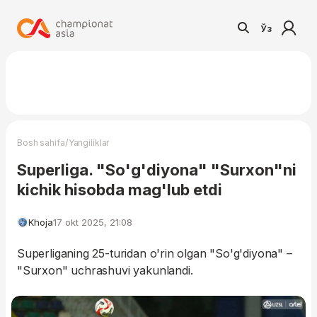
Ўз
/
Bosh sahifa
Yangiliklar
Superliga. "So'g'diyona" "Surxon"ni
kichik hisobda mag'lub etdi
Khoja
17 okt 2025, 21:08
Superliganing 25-turidan o'rin olgan "So'g'diyona" –
"Surxon" uchrashuvi yakunlandi.