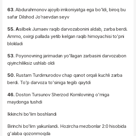
63
. Abdurahmonov ajoyib imkoniyatga ega bo'ldi, biroq bu
safar Dilshod Jo'raevdan seyv
55. A
silbek Jumaev raqib darvozabonini aldab, zarba berdi.
Ammo, oxirgi pallada yetib kelgan raqib himoyachisi to'pni
blokladi
53
. Poyonovning jarimadan yo'llagan zarbasini darvozabon
qiyinchiliksiz ushlab oldi
50.
Rustam Turdimurodov chap qanot orqali kuchli zarba
berdi. To'p darvoza to'siniga tegib qaytdi
46.
Doston Tursunov Sherzod Komilovning o'rniga
maydonga tushdi
Ikkinchi bo'lim boshlandi
Birinchi bo'lim yakunlandi. Hozircha mezbonlar 2:0 hisobida
g'alaba qozonmoqda