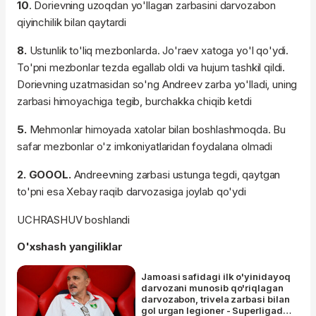
10
. Dorievning uzoqdan yo'llagan zarbasini darvozabon
qiyinchilik bilan qaytardi
8.
Ustunlik to'liq mezbonlarda. Jo'raev xatoga yo'l qo'ydi.
To'pni mezbonlar tezda egallab oldi va hujum tashkil qildi.
Dorievning uzatmasidan so'ng Andreev zarba yo'lladi, uning
zarbasi himoyachiga tegib, burchakka chiqib ketdi
5.
Mehmonlar himoyada xatolar bilan boshlashmoqda. Bu
safar mezbonlar o'z imkoniyatlaridan foydalana olmadi
2. GOOOL.
Andreevning zarbasi ustunga tegdi, qaytgan
to'pni esa Xebay raqib darvozasiga joylab qo'ydi
UCHRASHUV boshlandi
O'xshash yangiliklar
Jamoasi safidagi ilk o'yinidayoq
darvozani munosib qo'riqlagan
darvozabon, trivela zarbasi bilan
gol urgan legioner - Superligada