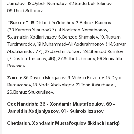
Jumatov, 18.Oybek Nurmatov, 42.Sardorbek Erkinov,
99.Umid Sultonov.
"Surxon"
: 16.Dilshod Yo'ldoshev, 2.Behruz Karimov
(23.Kamron Yusupov77), 4.Nodirxon Nematxonov,
5.Jamaldin Xodjaniyazov, 6.Behzod Shamsiev, 10.Rustam
Turdimurodov, 19.Muhammad-Ali Abdurahmonov ( 14.Sarvar
Abduhamidov,77), 22.Javohir Jo'raev, 24.Sherzod Komilov
(7.Doston Tursunov, 46), 27.Asilbek Jumaev, 99.Sunnatilla
Poyonov.
Zaxira:
86.Davron Merganov, 9.Muhsin Bozorov, 15.Diyor
Ramazonov, 18.Nodir Abdixoliqov, 21.Tohir Ashurbaev, ,
26.Behruz Shukurullaev.
Ogohlantirish: 36 - Xondamir Mustafoqulov, 69 -
Jamaldin Xodjaniyazov, 81 - Suhrob Izzatov
Chetlatish. Xondamir Mustafoqulov (ikkinchi sariq)