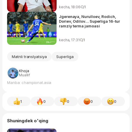
16-tur laureatlari
kecha, 18:06
1
Jgerenaya, Nurulloev, Rodich,
Doriev, Odilov… Superliga 16-tur
ramziy terma jamoasi
kecha, 17:31
1
Matnli translyatsiya
Superliga
Khoja
Muallif
Manba: championat.asia
1
0
0
0
0
Shuningdek o'qing