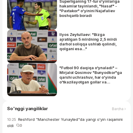
Superliganing 17-tur o'yinlariga
hakamlar tayinlandi, "Nasaf" -
"Paxtakor" o'yinini Najafaliev
boshqarib boradi
Ilyos Zeytullaev: "Bizga
ajratilgan 5 mlrdning 2,5 mlrdi
darhol soliqqa ushlab qolindi,
qolgani esa..."
"Futbol 90 daqiqa o'ynaladi" –
Mirjalol Qosimov "Bunyodkor"ga
qarshi uchrashuv, har o'yinda
o'tkazilayotgan gollar va
Mirjamol Qosimov haqida gapirdi
So'nggi yangiliklar
Barcha ›
Reshford "Manchester Yunayted"da yangi o'yin raqamini
10:25
oldi
0