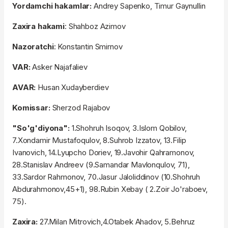
Yordamchi hakamlar:
Andrey Sapenko, Timur Gaynullin
Zaxira hakami
: Shahboz Azimov
Nazoratchi
: Konstantin Smirnov
VAR:
Asker Najafaliev
AVAR:
Husan Xudayberdiev
Komissar:
Sherzod Rajabov
"So'g'diyona":
1.Shohruh Isoqov, 3.Islom Qobilov,
7.Xondamir Mustafoqulov, 8.Suhrob Izzatov, 13.Filip
Ivanovich, 14.Lyupcho Doriev, 19.Javohir Qahramonov,
28.Stanislav Andreev (9.Samandar Mavlonqulov, 71),
33.Sardor Rahmonov, 70.Jasur Jaloliddinov (10.Shohruh
Abdurahmonov,45+1), 98.Rubin Xebay ( 2.Zoir Jo'raboev,
75).
Zaxira:
27.Milan Mitrovich,4.Otabek Ahadov, 5.Behruz