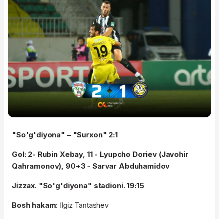
"So'g'diyona" – "Surxon" 2:1
Gol: 2- Rubin Xebay, 11 - Lyupcho Doriev (Javohir
Qahramonov), 90+3 - Sarvar Abduhamidov
Jizzax. "So'g'diyona" stadioni. 19:15
Bosh hakam:
Ilgiz Tantashev