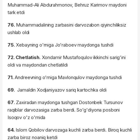
Muhammad-Ali Abdurahmonov, Behruz Karimov maydoni
tark etdi
76.
Muhammadalining zarbasini darvozabon qiyinchiliksiz
ushlab oldi
75
. Xebayning o'rniga Jo'raboev maydonga tushdi
72. Chetlatish
. Xondamir Mustafoqulov ikkinchi sarig'ini
oldi va maydondan chetlatildi
71
. Andreevning o'rniga Mavlonqulov maydonga tushdi
69
. Jamaldin Xodjaniyazov sariq kartochka oldi
67
. Zaxiradan maydonga tushgan Dostonbek Tursunov
raqiblar darvozasiga zarba berdi. So'g'diyona posboni
Isoqov o'z o'rnida
64.
Islom Qobilov darvozaga kuchli zarba berdi. Biroq kuchli
zarba biroz noaniq ketdi