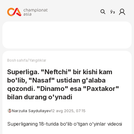
Ўз
/
Bosh sahifa
Yangiliklar
Superliga. "Neftchi" bir kishi kam
bo'lib, "Nasaf" ustidan g'alaba
qozondi. "Dinamo" esa "Paxtakor"
bilan durang o'ynadi
Narzulla Saydullayev
12 avg 2025, 07:15
Superliganing 18-turida bo'lib o'tgan o'yinlar videosi