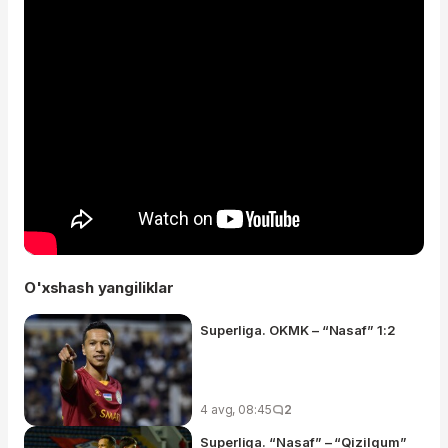
O'xshash yangiliklar
Superliga. OKMK – “Nasaf” 1:2
4 avg, 08:45
2
Superliga. “Nasaf” – “Qizilqum”