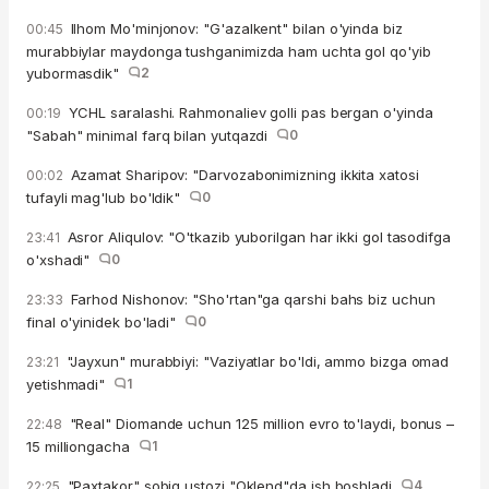
Ilhom Mo'minjonov: "G'azalkent" bilan o'yinda biz
00:45
murabbiylar maydonga tushganimizda ham uchta gol qo'yib
yubormasdik"
2
YCHL saralashi. Rahmonaliev golli pas bergan o'yinda
00:19
"Sabah" minimal farq bilan yutqazdi
0
Azamat Sharipov: "Darvozabonimizning ikkita xatosi
00:02
tufayli mag'lub bo'ldik"
0
Asror Aliqulov: "O'tkazib yuborilgan har ikki gol tasodifga
23:41
o'xshadi"
0
Farhod Nishonov: "Sho'rtan"ga qarshi bahs biz uchun
23:33
final o'yinidek bo'ladi"
0
"Jayxun" murabbiyi: "Vaziyatlar bo'ldi, ammo bizga omad
23:21
yetishmadi"
1
"Real" Diomande uchun 125 million evro to'laydi, bonus –
22:48
15 milliongacha
1
"Paxtakor" sobiq ustozi "Oklend"da ish boshladi
4
22:25