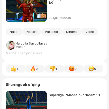
1:0
29 iyul, 16:25
0
Nasaf
Neftchi
Paxtakor
Dinamo
Video
Narzulla Saydullayev
Muallif
Manba: championat.asia
4
0
1
0
0
Shuningdek o'qing
Superliga. "Mashal" – "Nasaf" 1:1