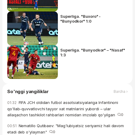
Superliga. "Buxoro" -
"Bunyodkor" 1:0
Superliga. "Bunyodkor" – "Nasaf"
1:3
So'nggi yangiliklar
Barcha ›
FIFA JCH oldidan futbol assotsiatsiyalariga Infantinoni
01:32
qo'llab-quvvatlovchi tayyor xat matnlarini yubordi – ular
allaqachon tashkilot rahbarlari nomidan imzolab qo'yilgan
0
Nematillo Qutibaev: "Mag'lubiyatsiz seriyamiz hali davom
00:51
etadi deb o'ylayman"
0