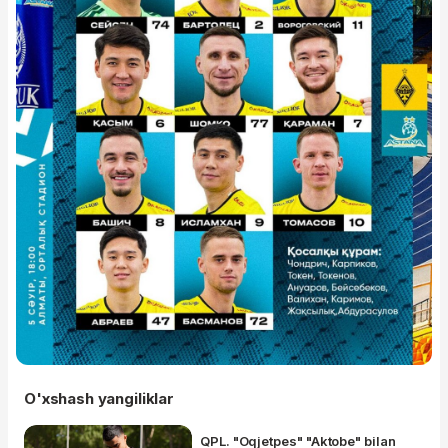
O'xshash yangiliklar
QPL. "Oqjetpes" "Aktobe" bilan