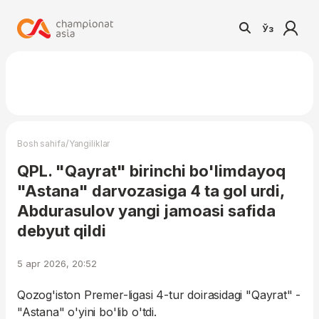
Ўз
/
Bosh sahifa
Yangiliklar
QPL. "Qayrat" birinchi bo'limdayoq
"Astana" darvozasiga 4 ta gol urdi,
Abdurasulov yangi jamoasi safida
debyut qildi
5 apr 2026, 20:52
Qozog'iston Premer-ligasi 4-tur doirasidagi "Qayrat" -
"Astana" o'yini bo'lib o'tdi.