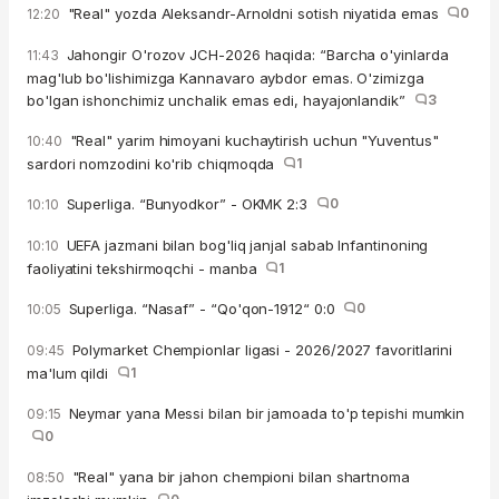
"Real" yozda Aleksandr-Arnoldni sotish niyatida emas
0
12:20
Jahongir O'rozov JCH-2026 haqida: “Barcha o'yinlarda
11:43
mag'lub bo'lishimizga Kannavaro aybdor emas. O'zimizga
bo'lgan ishonchimiz unchalik emas edi, hayajonlandik”
3
"Real" yarim himoyani kuchaytirish uchun "Yuventus"
10:40
sardori nomzodini ko'rib chiqmoqda
1
Superliga. “Bunyodkor” - OKMK 2:3
0
10:10
UEFA jazmani bilan bog'liq janjal sabab Infantinoning
10:10
faoliyatini tekshirmoqchi - manba
1
Superliga. “Nasaf” - “Qo'qon-1912“ 0:0
0
10:05
Polymarket Chempionlar ligasi - 2026/2027 favoritlarini
09:45
ma'lum qildi
1
Neymar yana Messi bilan bir jamoada to'p tepishi mumkin
09:15
0
"Real" yana bir jahon chempioni bilan shartnoma
08:50