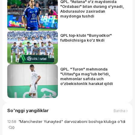
QPL. "Astana" o'z maydonida
"Ordabasi" bilan durang o'ynadi,
Abdurasulov zaxiradan
maydonga tushdi
QPL top-klubi "Bunyodkor"
futbolchisiga ko'z tikdi
QPL. "Turon" mehmonda
"Ulitau"ga mag'lub bo'ldi,
mehmonlar safida uch
o'zbekistonlik harakat qildi
So'nggi yangiliklar
Barcha ›
"Manchester Yunayted" darvozaboni boshqa klubga o'tdi
12:58
0