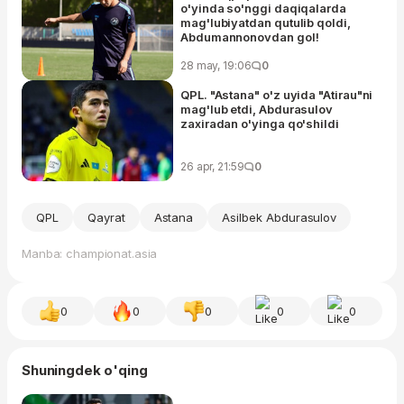
o'yinda so'nggi daqiqalarda
mag'lubiyatdan qutulib qoldi,
Abdumannonovdan gol!
28 may, 19:06
0
QPL. "Astana" o'z uyida "Atirau"ni
mag'lub etdi, Abdurasulov
zaxiradan o'yinga qo'shildi
26 apr, 21:59
0
QPL
Qayrat
Astana
Asilbek Abdurasulov
Manba: championat.asia
0
0
0
0
0
Shuningdek o'qing