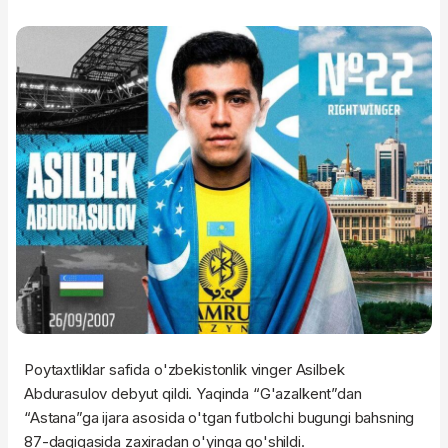
Poytaxtliklar safida o'zbekistonlik vinger Asilbek
Abdurasulov debyut qildi. Yaqinda “G'azalkent”dan
“Astana”ga ijara asosida o'tgan futbolchi bugungi bahsning
87-daqiqasida zaxiradan o'yinga qo'shildi.