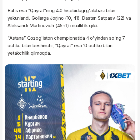
Bahs esa “Qayrat”ning 4:0 hisobidagi g'alabasi bilan
yakunlandi. Gollarga Jorjino (10, 41), Dastan Satpaev (22) va
Aleksandr Martinovich (45+1) mualliflik qildi.
“Astana” Qozog'iston chempionatida 4 o'yindan so'ng 7
ochko bilan beshinchi, “Qayrat” esa 10 ochko bilan
yetakchilik qilmoqda.