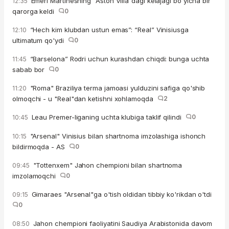
Emeri Martinesning “Aston Villa”dagi kelajagi bo'yicha bir
12:35
qarorga keldi
0
“Hech kim klubdan ustun emas”: “Real” Vinisiusga
12:10
ultimatum qo'ydi
0
“Barselona” Rodri uchun kurashdan chiqdi: bunga uchta
11:45
sabab bor
0
"Roma" Braziliya terma jamoasi yulduzini safiga qo'shib
11:20
olmoqchi - u "Real"dan ketishni xohlamoqda
2
Leau Premer-liganing uchta klubiga taklif qilindi
0
10:45
"Arsenal" Vinisius bilan shartnoma imzolashiga ishonch
10:15
bildirmoqda - AS
0
"Tottenxem" Jahon chempioni bilan shartnoma
09:45
imzolamoqchi
0
Gimaraes "Arsenal"ga o'tish oldidan tibbiy ko'rikdan o'tdi
09:15
0
Jahon chempioni faoliyatini Saudiya Arabistonida davom
08:50