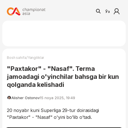
Ўз
/
Bosh sahifa
Yangiliklar
"Paxtakor" - "Nasaf". Terma
jamoadagi o'yinchilar bahsga bir kun
qolganda kelishadi
Alisher Ostonov
15 noya 2025, 19:49
20 noyabr kuni Superliga 29-tur doirasidagi
"Paxtakor" - "Nasaf" o'yini bo'lib o'tadi.