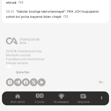
ettiradi
2
"Xatolar boshqa takrorlanmaydi". FIFA JCH huquqlarini
08:25
sotish bo'yicha bayonot bilan chiqdi
2
2026 © Championat.Asia
Maxfiylik siyosati
Foydalanuvchi shartnomasi
Saytda reklama
Qora fon
18+
Bosh sahifa
O'yinlar
Musobaqalar
Yangiliklar