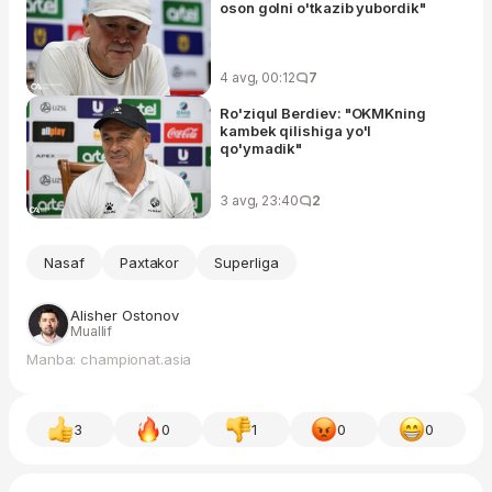
oson golni o'tkazib yubordik"
4 avg, 00:12
7
Ro'ziqul Berdiev: "OKMKning
kambek qilishiga yo'l
qo'ymadik"
3 avg, 23:40
2
Nasaf
Paxtakor
Superliga
Alisher Ostonov
Muallif
Manba: championat.asia
3
0
1
0
0