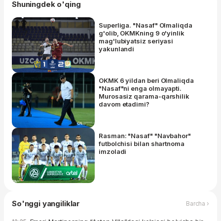
Shuningdek o'qing
Superliga. "Nasaf" Olmaliqda
g'olib, OKMKning 9 o'yinlik
mag'lubiyatsiz seriyasi
yakunlandi
OKMK 6 yildan beri Olmaliqda
"Nasaf"ni enga olmayapti.
Murosasiz qarama-qarshilik
davom etadimi?
Rasman: "Nasaf" "Navbahor"
futbolchisi bilan shartnoma
imzoladi
So'nggi yangiliklar
Barcha ›