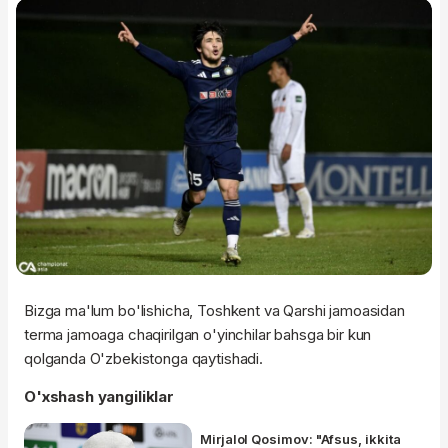
Bizga ma'lum bo'lishicha, Toshkent va Qarshi jamoasidan
terma jamoaga chaqirilgan o'yinchilar bahsga bir kun
qolganda O'zbekistonga qaytishadi.
O'xshash yangiliklar
Mirjalol Qosimov: "Afsus, ikkita