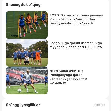
Shuningdek o'qing
FOTO. O'zbekiston terma jamoasi
Kongo DR bilan o'yin oldidan
rasmiy mashg'ulot o'tkazdi
Kongo DRga qarshi uchrashuvga
tayyogarlik boshlandi GALEREYA
"Kayfiyatlar a'lo"! Biz
Portugaliyaga qarshi
uchrashuvga tayyormiz
GALEREYA
So'nggi yangiliklar
Barcha ›