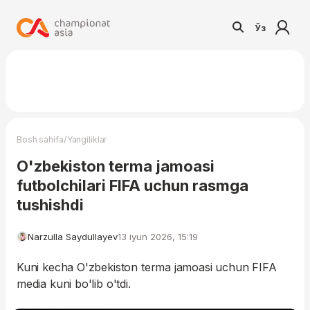
Ўз
/
Bosh sahifa
Yangiliklar
O'zbekiston terma jamoasi
futbolchilari FIFA uchun rasmga
tushishdi
Narzulla Saydullayev
13 iyun 2026, 15:19
Kuni kecha O'zbekiston terma jamoasi uchun FIFA
media kuni bo'lib o'tdi.