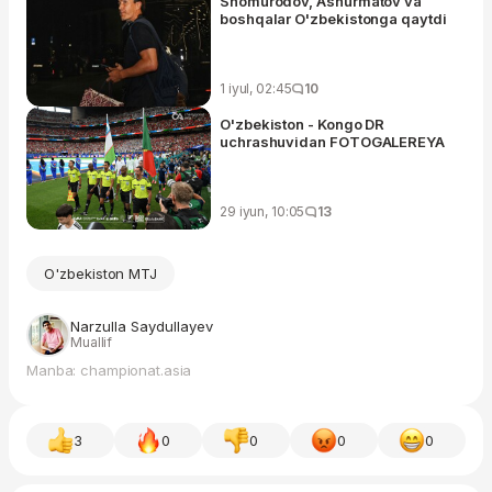
Shomurodov, Ashurmatov va
boshqalar O'zbekistonga qaytdi
1 iyul, 02:45
10
O'zbekiston - Kongo DR
uchrashuvidan FOTOGALEREYA
29 iyun, 10:05
13
O'zbekiston MTJ
Narzulla Saydullayev
Muallif
Manba: championat.asia
3
0
0
0
0