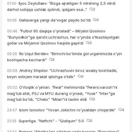
Ilyos Zeytullaev: "Bizga ajratilgan 5 mlrdning 2,5 mlrdi
01:00
darhol soliqqa ushlab qolindi, qolgani esa..."
2
Gallaxerga yangi da'vogar paydo bo'ldi
0
00:55
"Futbol 90 daqiqa o'ynaladi" – Mirjalol Qosimov
00:46
"Bunyodkor"ga qarshi uchrashuv, har o'yinda o'tkazilayotgan
gollar va Mirjamol Qosimov haqida gapirdi
0
Ro'ziqul Berdiev: "Birinchi bo'limda gol urganimizda o'yin
00:26
boshqacha kechardi"
5
Andrey Shipilov: "Uchrashuvni biroz asabiy boshladik,
00:09
keyin xotirjam harakat qilishga o'tdik"
0
O'rtoqlik o'yinlari. "Real" mehmonda "Ferencvarosh"ni
00:02
mag'lub etdi, PSJ va MYU durang o'ynadi, "Yuve" "Inter"ga
mag'lub bo'ldi, "Chelsi" "Milan"ni taslim etdi
0
Islom Ismoilov: "Yovan Jokichni ro'yxatdan chiqardik"
4
23:47
Superliga. "Neftchi" - "Qizilqum" 5:0
0
23:25
Romero "Atletiko"ga o'tishga vada bergan. "Barselona"
23:24