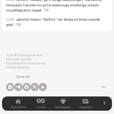
himoyachi transferi bo'yicha kelishuvga erishishga urinishi
muvaffaqiyatsiz tugadi
0
Jamshid Saidov: "Neftchi" har ikkala bo'limda ustunlik
22:50
qildi"
0
2026 © Championat.Asia
Maxfiylik siyosati
Foydalanuvchi shartnomasi
Saytda reklama
Qora fon
18+
Bosh sahifa
O'yinlar
Musobaqalar
Yangiliklar