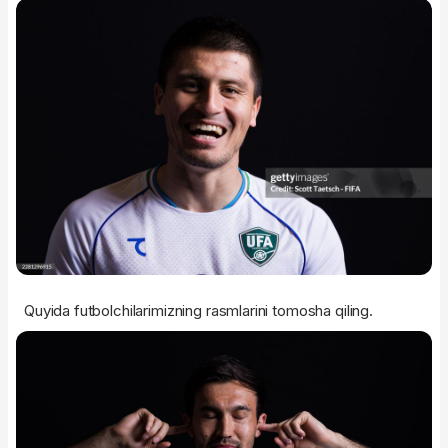
Quyida futbolchilarimizning rasmlarini tomosha qiling.