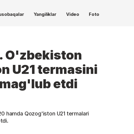
usobaqalar
Yangiliklar
Video
Foto
i. O'zbekiston
n U21 termasini
 mag'lub etdi
U20 hamda Qozog'iston U21 termalari
tdi.