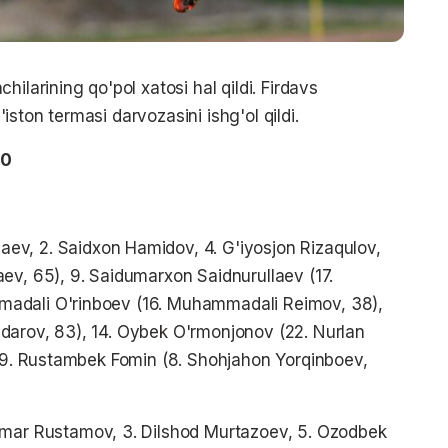
ilarining qo'pol xatosi hal qildi. Firdavs
ston termasi darvozasini ishg'ol qildi.
:0
ev, 2. Saidxon Hamidov, 4. G'iyosjon Rizaqulov,
ev, 65), 9. Saidumarxon Saidnurullaev (17.
adali O'rinboev (16. Muhammadali Reimov, 38),
darov, 83), 14. Oybek O'rmonjonov (22. Nurlan
 19. Rustambek Fomin (8. Shohjahon Yorqinboev,
Umar Rustamov, 3. Dilshod Murtazoev, 5. Ozodbek