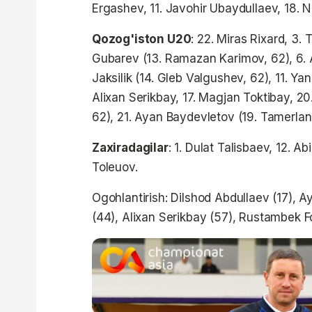
Ergashev, 11. Javohir Ubaydullaev, 18.
Qozog'iston U20
: 22. Miras Rixard, 3.
Gubarev (13. Ramazan Karimov, 62), 6. Ab
Jaksilik (14. Gleb Valgushev, 62), 11. Y
Alixan Serikbay, 17. Magjan Toktibay, 2
62), 21. Ayan Baydevletov (19. Tamerla
Zaxiradagilar
: 1. Dulat Talisbaev, 12. Ab
Toleuov.
Ogohlantirish: Dilshod Abdullaev (17), 
(44), Alixan Serikbay (57), Rustambek 