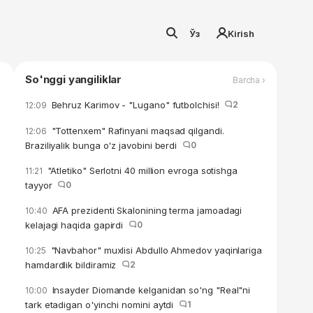
Ўз
Kirish
So'nggi yangiliklar
Barcha ›
Behruz Karimov - "Lugano" futbolchisi!
2
12:09
"Tottenxem" Rafinyani maqsad qilgandi.
12:06
Braziliyalik bunga o'z javobini berdi
0
"Atletiko" Serlotni 40 million evroga sotishga
11:21
tayyor
0
AFA prezidenti Skalonining terma jamoadagi
10:40
kelajagi haqida gapirdi
0
"Navbahor" muxlisi Abdullo Ahmedov yaqinlariga
10:25
hamdardlik bildiramiz
2
Insayder Diomande kelganidan so'ng "Real"ni
10:00
tark etadigan o'yinchi nomini aytdi
1