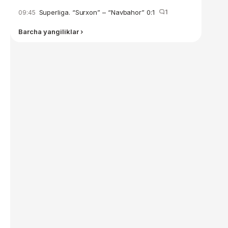
Superliga. “Surxon” – “Navbahor” 0:1
1
09:45
Barcha yangiliklar ›