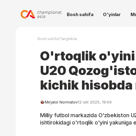
Bosh sahifa
O'yinlar
M
/
Bosh sahifa
Yangiliklar
O'rtoqlik o'yin
U20 Qozog'isto
kichik hisobda
Mirjalol Normatov
12 okt 2025, 19:04
Milliy futbol markazida O'zbekiston 
ishtirokidagi o'rtoqlik o'yini yakuniga e