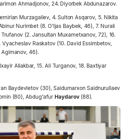
 Narimon Ahmadjonov, 24. Diyorbek Abdunazarov.
 Temirlan Murzagaliev, 4. Sulton Asqarov, 5. Nikita
inur Nurimbet (8. O'ljas Baybek, 46), 7. Nurali
an Trufanov (2. Jansultan Muxametxanov, 72), 16.
0. Vyacheslav Raskatov (10. David Essimbetov,
n Agimanov, 46).
ilxayir Aliakbar, 15. Ali Turganov, 18. Baxtiyar
Ayan Baydevletov (30), Saidumarxon Saidnurullaev
Fomin (80), Abdug'afur
Haydarov
(88).