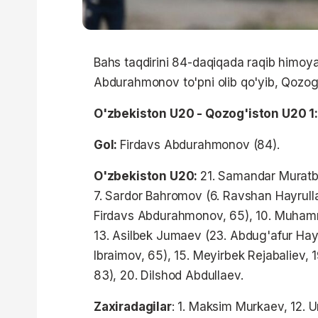
Bahs taqdirini 84-daqiqada raqib himoyach
Abdurahmonov to'pni olib qo'yib, Qozog'i
O'zbekiston U20 - Qozog'iston U20 1
Gol:
Firdavs Abdurahmonov (84).
O'zbekiston U20:
21. Samandar Muratba
7. Sardor Bahromov (6. Ravshan Hayrulla
Firdavs Abdurahmonov, 65), 10. Muhamm
13. Asilbek Jumaev (23. Abdug'afur Hay
Ibraimov, 65), 15. Meyirbek Rejabaliev,
83), 20. Dilshod Abdullaev.
Zaxiradagilar
: 1. Maksim Murkaev, 12. 