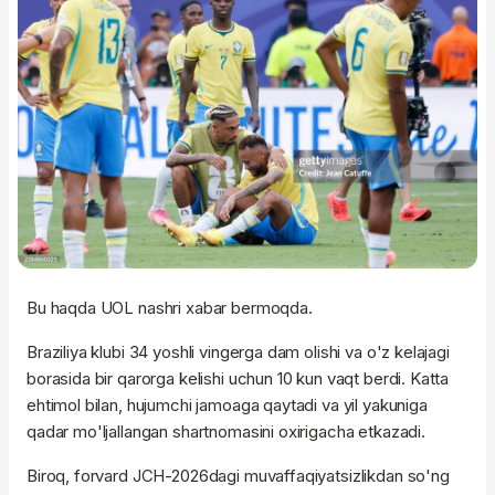
Bu haqda UOL nashri xabar bermoqda.
Braziliya klubi 34 yoshli vingerga dam olishi va o'z kelajagi
borasida bir qarorga kelishi uchun 10 kun vaqt berdi. Katta
ehtimol bilan, hujumchi jamoaga qaytadi va yil yakuniga
qadar mo'ljallangan shartnomasini oxirigacha etkazadi.
Biroq, forvard JCH-2026dagi muvaffaqiyatsizlikdan so'ng