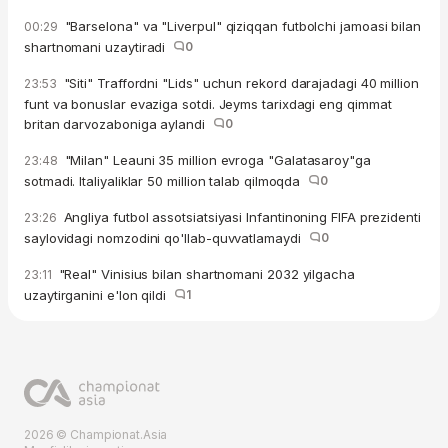
"Barselona" va "Liverpul" qiziqqan futbolchi jamoasi bilan
00:29
shartnomani uzaytiradi
0
"Siti" Traffordni "Lids" uchun rekord darajadagi 40 million
23:53
funt va bonuslar evaziga sotdi. Jeyms tarixdagi eng qimmat
britan darvozaboniga aylandi
0
"Milan" Leauni 35 million evroga "Galatasaroy"ga
23:48
sotmadi. Italiyaliklar 50 million talab qilmoqda
0
Angliya futbol assotsiatsiyasi Infantinoning FIFA prezidenti
23:26
saylovidagi nomzodini qo'llab-quvvatlamaydi
0
"Real" Vinisius bilan shartnomani 2032 yilgacha
23:11
uzaytirganini e'lon qildi
1
2026 © Championat.Asia