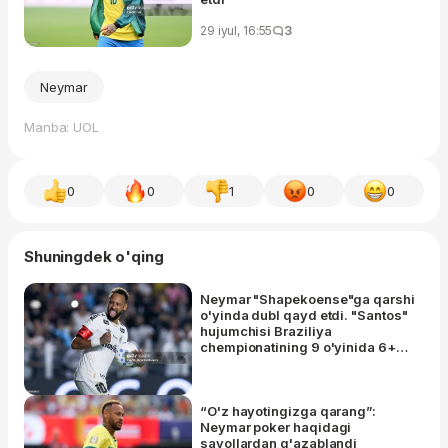
29 iyul, 16:55
3
Neymar
Manba: UOL
0
0
1
0
0
Shuningdek o'qing
Neymar "Shapekoense"ga qarshi
o'yinda dubl qayd etdi. "Santos"
hujumchisi Braziliya
chempionatining 9 o'yinida 6+2
natija qayd etdi
“O'z hayotingizga qarang”:
Neymar poker haqidagi
savollardan g'azablandi