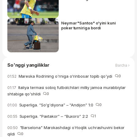
Neymar "Santos" o'yini kuni
poker turniriga bordi
So'nggi yangiliklar
Barcha ›
Mareska Rodrining o'rniga o'rinbosar topib qo'ydi
0
01:52
Italiya termasi sobiq futbolchilari milliy jamoa murabbiylar
01:17
shtabiga qo'shildi
0
Superliga. “So'g'diyona” – “Andijon” 1:0
0
01:00
Superliga. “Paxtakor” – “Buxoro” 2:2
1
00:55
"Barselona" Marokashdagi o'rtoqlik uchrashuvini bekor
00:50
qildi
0