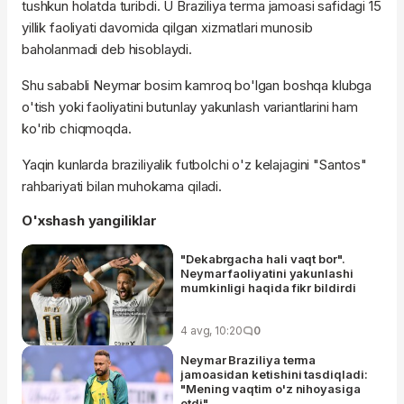
tushkun holatda turibdi. U Braziliya terma jamoasi safidagi 15
yillik faoliyati davomida qilgan xizmatlari munosib
baholanmadi deb hisoblaydi.
Shu sababli Neymar bosim kamroq bo'lgan boshqa klubga
o'tish yoki faoliyatini butunlay yakunlash variantlarini ham
ko'rib chiqmoqda.
Yaqin kunlarda braziliyalik futbolchi o'z kelajagini "Santos"
rahbariyati bilan muhokama qiladi.
O'xshash yangiliklar
"Dekabrgacha hali vaqt bor".
Neymar faoliyatini yakunlashi
mumkinligi haqida fikr bildirdi
4 avg, 10:20
0
Neymar Braziliya terma
jamoasidan ketishini tasdiqladi:
"Mening vaqtim o'z nihoyasiga
etdi"