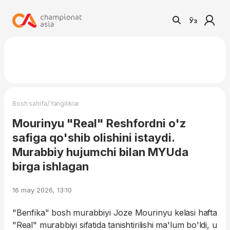
Ўз
/
Bosh sahifa
Yangiliklar
Mourinyu "Real" Reshfordni o'z
safiga qo'shib olishini istaydi.
Murabbiy hujumchi bilan MYUda
birga ishlagan
16 may 2026, 13:10
"Benfika" bosh murabbiyi Joze Mourinyu kelasi hafta
"Real" murabbiyi sifatida tanishtirilishi ma'lum bo'ldi, u