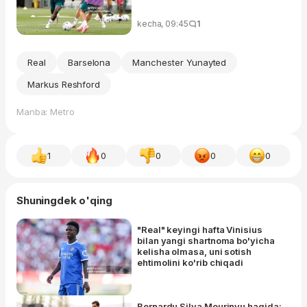
kecha, 09:45
1
Real
Barselona
Manchester Yunayted
Markus Reshford
Manba: Metro
1
0
0
0
0
Shuningdek o'qing
"Real" keyingi hafta Vinisius
bilan yangi shartnoma bo'yicha
kelisha olmasa, uni sotish
ehtimolini ko'rib chiqadi
Bernardu Silva Mourinyu haqida: