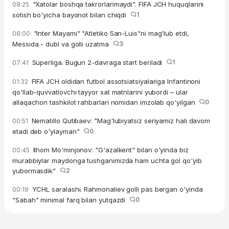
"Xatolar boshqa takrorlanmaydi". FIFA JCH huquqlarini
08:25
sotish bo'yicha bayonot bilan chiqdi
1
"Inter Mayami" "Atletiko San-Luis"ni mag'lub etdi,
08:00
Messida - dubl va golli uzatma
3
Superliga. Bugun 2-davraga start beriladi
1
07:41
FIFA JCH oldidan futbol assotsiatsiyalariga Infantinoni
01:32
qo'llab-quvvatlovchi tayyor xat matnlarini yubordi – ular
allaqachon tashkilot rahbarlari nomidan imzolab qo'yilgan
0
Nematillo Qutibaev: "Mag'lubiyatsiz seriyamiz hali davom
00:51
etadi deb o'ylayman"
0
Ilhom Mo'minjonov: "G'azalkent" bilan o'yinda biz
00:45
murabbiylar maydonga tushganimizda ham uchta gol qo'yib
yubormasdik"
2
YCHL saralashi. Rahmonaliev golli pas bergan o'yinda
00:19
"Sabah" minimal farq bilan yutqazdi
0