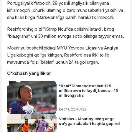
Portugaliyalik futbolchi 28 yoshli angliyalik bilan yana
ishlamoqchi, chunki ularning o'zaro munosabatlari yaxshi va
shu bilan birga "Barselona”ga qarshi harakat qilmoqchi.
Reshfordning o'zi "Kamp Nou"da qolishni istardi, biroq
"blaugrana" uni 30 million evroga sotib olishga tayyor emas.
Mourinyu boshchiligidagi MYU Yevropa Ligasi va Angliya
Liga kubogini qo'lga kiritgan, Reshford esa ikki to'liq
mavsumda "qizil iblislar" uchun 24 ta gol urgan.
O'xshash yangiliklar
"Real" Diomande uchun 125
million evro to'laydi, bonus – 15
milliongacha
kecha, 22:48
2
Vinisius - Mourinyuning unga
qo'ygan talablari haqida gapirdi