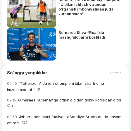
“U bilan ishlash va undan
o'rganish imkoniyatidan juda
xursandman”
Bernardu Silva “Real”da
mashg'ulotlarni boshladi
So'nggi yangiliklar
Barcha ›
"Tottenxem" Jahon chempioni bilan shartnoma
09:45
imzolamoqchi
0
Gimaraes "Arsenal"ga o'tish oldidan tibbiy ko'rikdan o'tdi
09:15
0
Jahon chempioni faoliyatini Saudiya Arabistonida davom
08:50
ettiradi
2