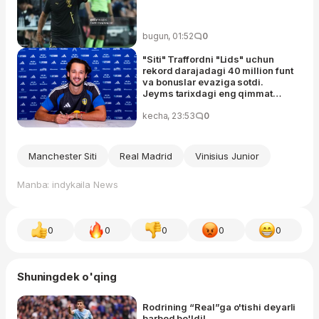
bugun, 01:52
0
"Siti" Traffordni "Lids" uchun
rekord darajadagi 40 million funt
va bonuslar evaziga sotdi.
Jeyms tarixdagi eng qimmat
britan darvozaboniga aylandi
kecha, 23:53
0
Manchester Siti
Real Madrid
Vinisius Junior
Manba: indykaila News
0
0
0
0
0
Shuningdek o'qing
Rodrining “Real”ga o'tishi deyarli
barbod bo'ldi!