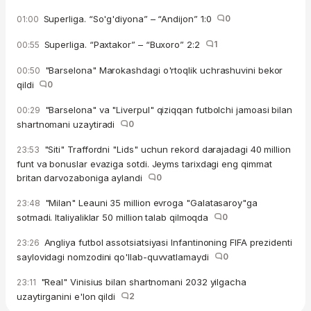
Superliga. “So'g'diyona” – “Andijon” 1:0
0
01:00
Superliga. “Paxtakor” – “Buxoro” 2:2
1
00:55
"Barselona" Marokashdagi o'rtoqlik uchrashuvini bekor
00:50
qildi
0
"Barselona" va "Liverpul" qiziqqan futbolchi jamoasi bilan
00:29
shartnomani uzaytiradi
0
"Siti" Traffordni "Lids" uchun rekord darajadagi 40 million
23:53
funt va bonuslar evaziga sotdi. Jeyms tarixdagi eng qimmat
britan darvozaboniga aylandi
0
"Milan" Leauni 35 million evroga "Galatasaroy"ga
23:48
sotmadi. Italiyaliklar 50 million talab qilmoqda
0
Angliya futbol assotsiatsiyasi Infantinoning FIFA prezidenti
23:26
saylovidagi nomzodini qo'llab-quvvatlamaydi
0
"Real" Vinisius bilan shartnomani 2032 yilgacha
23:11
uzaytirganini e'lon qildi
2