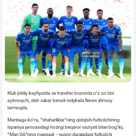
Klub jiddiy kayfiyatda va transfer bozorida o'z so'zini
aytmoqchi, deb xabar beradi indykaila News ijtimoiy
tarmoqda.
Manbaga ko'ra, "shaharliklar"ning qiziqishi futbolchining
Ispaniya jamoasidagi hozirgi beqaror vaziyati bilan bog'liq.
"Man Siti"ning maqsadi - yuqori darajadagi futbolchi