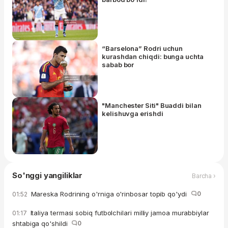
“Barselona” Rodri uchun
kurashdan chiqdi: bunga uchta
sabab bor
"Manchester Siti" Buaddi bilan
kelishuvga erishdi
So'nggi yangiliklar
Barcha ›
Mareska Rodrining o'rniga o'rinbosar topib qo'ydi
0
01:52
Italiya termasi sobiq futbolchilari milliy jamoa murabbiylar
01:17
shtabiga qo'shildi
0