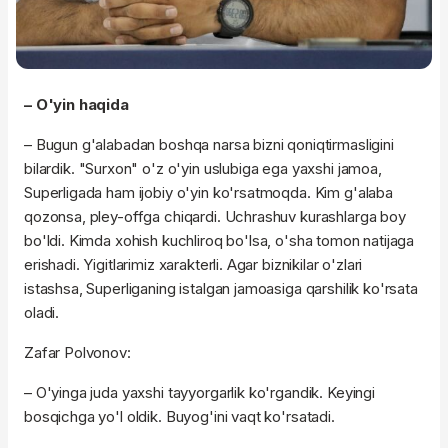
– O'yin haqida
– Bugun g'alabadan boshqa narsa bizni qoniqtirmasligini
bilardik. "Surxon" o'z o'yin uslubiga ega yaxshi jamoa,
Superligada ham ijobiy o'yin ko'rsatmoqda. Kim g'alaba
qozonsa, pley-offga chiqardi. Uchrashuv kurashlarga boy
bo'ldi. Kimda xohish kuchliroq bo'lsa, o'sha tomon natijaga
erishadi. Yigitlarimiz xarakterli. Agar biznikilar o'zlari
istashsa, Superliganing istalgan jamoasiga qarshilik ko'rsata
oladi.
Zafar Polvonov:
– O'yinga juda yaxshi tayyorgarlik ko'rgandik. Keyingi
bosqichga yo'l oldik. Buyog'ini vaqt ko'rsatadi.