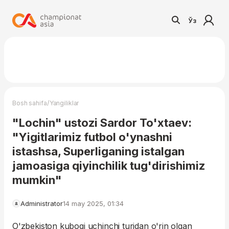
Ўз
/
Bosh sahifa
Yangiliklar
"Lochin" ustozi Sardor To'xtaev:
"Yigitlarimiz futbol o'ynashni
istashsa, Superliganing istalgan
jamoasiga qiyinchilik tug'dirishimiz
mumkin"
Administrator
14 may 2025, 01:34
O'zbekiston kubogi uchinchi turidan o'rin olgan