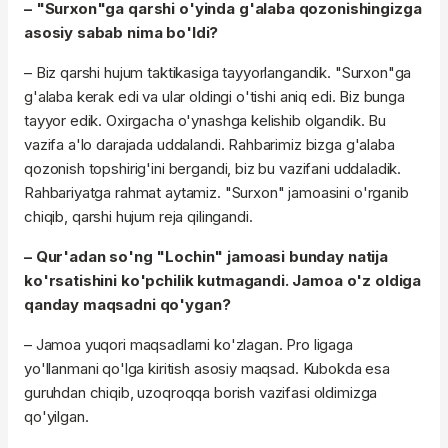
– "Surxon"ga qarshi o'yinda g'alaba qozonishingizga
asosiy sabab nima bo'ldi?
– Biz qarshi hujum taktikasiga tayyorlangandik. "Surxon"ga
g'alaba kerak edi va ular oldingi o'tishi aniq edi. Biz bunga
tayyor edik. Oxirgacha o'ynashga kelishib olgandik. Bu
vazifa a'lo darajada uddalandi. Rahbarimiz bizga g'alaba
qozonish topshirig'ini bergandi, biz bu vazifani uddaladik.
Rahbariyatga rahmat aytamiz. "Surxon" jamoasini o'rganib
chiqib, qarshi hujum reja qilingandi.
– Qur'adan so'ng "Lochin" jamoasi bunday natija
ko'rsatishini ko'pchilik kutmagandi. Jamoa o'z oldiga
qanday maqsadni qo'ygan?
– Jamoa yuqori maqsadlarni ko'zlagan. Pro ligaga
yo'llanmani qo'lga kiritish asosiy maqsad. Kubokda esa
guruhdan chiqib, uzoqroqqa borish vazifasi oldimizga
qo'yilgan.