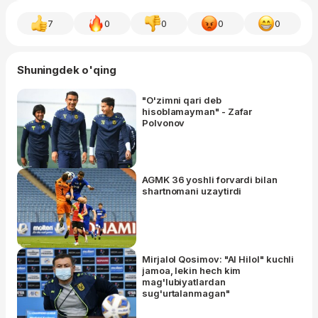
7
0
0
0
0
Shuningdek o'qing
"O'zimni qari deb
hisoblamayman" - Zafar
Polvonov
AGMK 36 yoshli forvardi bilan
shartnomani uzaytirdi
Mirjalol Qosimov: "Al Hilol" kuchli
jamoa, lekin hech kim
mag'lubiyatlardan
sug'urtalanmagan"