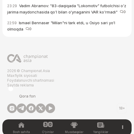
Vadim Abramov: "83-daqiqada "Lokomotiv" futbolchisi o'z
23:29
jarima maydonchasida qo'l bilan o'ynaganini VAR ko'rmadi"
0
Ismael Bennaser "Milan"ni tark etdi, u Osiyo sari yo'l
22:59
olmoqda
0
2026 © Championat.Asia
Maxfiylik siyosati
Foydalanuvchi shartnomasi
Saytda reklama
Qora fon
18+
Bosh sahifa
O'yinlar
Musobaqalar
Yangiliklar