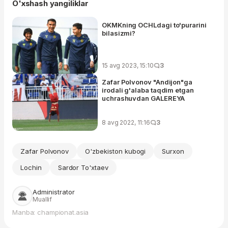
O'xshash yangiliklar
OKMKning OCHLdagi to'purarini
bilasizmi?
15 avg 2023, 15:10
3
Zafar Polvonov "Andijon"ga
irodali g'alaba taqdim etgan
uchrashuvdan GALEREYA
8 avg 2022, 11:16
3
Zafar Polvonov
O'zbekiston kubogi
Surxon
Lochin
Sardor To'xtaev
Administrator
Muallif
Manba: championat.asia