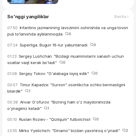
So'nggi yangiliklar
Barcha ›
Infantino jazmanining lavozimini oshirishda va unga tovon
07:50
puli to'lanishda ayblanmoqda
0
Superliga. Bugun 16-tur yakunlanadi
0
07:24
Sergey Lushchan: "Bizdagi muammolarni sanash uchun
01:23
soatlar vaqt kerak bo'ladi"
0
Sergey Tokov: "G'alabaga loyiq edik"
0
01:08
Timur Kapadze: "Surxon" osonlikcha ochko bermasligini
00:57
bilardik"
1
Anvar G'ofurov: "Bizning ham o'z maydonimizda
00:38
o'ynagimiz keladi"
1
Ruslan Roziev - "Qizilqum" futbolchisi!
0
00:10
Mirko Yyelichich: "Dinamo" bizdan yaxshiroq o'ynadi"
2
23:55