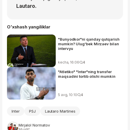
Lautaro.
O'xshash yangiliklar
"Bunyodkor"ni qanday qutqarish
mumkin? Ulug'bek Mirzaev bilan
intervyu
kecha, 16:06
4
"Atletiko" "Inter"ning transfer
maqsadini tortib olishi mumkin
5 avg, 10:10
4
Inter
PSJ
Lautaro Martines
Mirjalol Normatov
Muallif