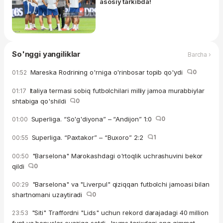
asosiy tarkibda!
So'nggi yangiliklar
Barcha ›
Mareska Rodrining o'rniga o'rinbosar topib qo'ydi
0
01:52
Italiya termasi sobiq futbolchilari milliy jamoa murabbiylar
01:17
shtabiga qo'shildi
0
Superliga. “So'g'diyona” – “Andijon” 1:0
0
01:00
Superliga. “Paxtakor” – “Buxoro” 2:2
1
00:55
"Barselona" Marokashdagi o'rtoqlik uchrashuvini bekor
00:50
qildi
0
"Barselona" va "Liverpul" qiziqqan futbolchi jamoasi bilan
00:29
shartnomani uzaytiradi
0
"Siti" Traffordni "Lids" uchun rekord darajadagi 40 million
23:53