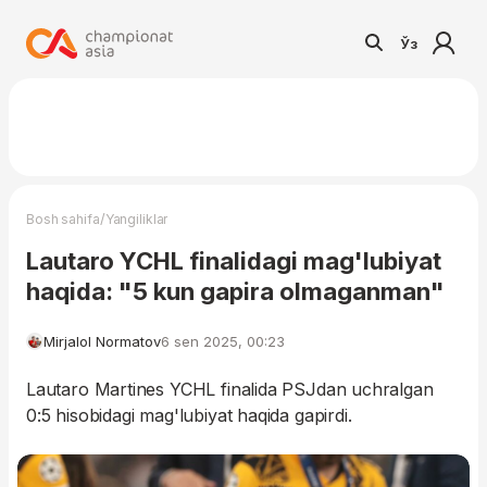
Ўз
/
Bosh sahifa
Yangiliklar
Lautaro YCHL finalidagi mag'lubiyat
haqida: "5 kun gapira olmaganman"
Mirjalol Normatov
6 sen 2025, 00:23
Lautaro Martines YCHL finalida PSJdan uchralgan
0:5 hisobidagi mag'lubiyat haqida gapirdi.