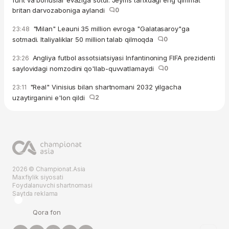
funt va bonuslar evaziga sotdi. Jeyms tarixdagi eng qimmat
britan darvozaboniga aylandi
0
"Milan" Leauni 35 million evroga "Galatasaroy"ga
23:48
sotmadi. Italiyaliklar 50 million talab qilmoqda
0
Angliya futbol assotsiatsiyasi Infantinoning FIFA prezidenti
23:26
saylovidagi nomzodini qo'llab-quvvatlamaydi
0
"Real" Vinisius bilan shartnomani 2032 yilgacha
23:11
uzaytirganini e'lon qildi
2
2026 © Championat.Asia
Maxfiylik siyosati
Foydalanuvchi shartnomasi
Saytda reklama
Qora fon