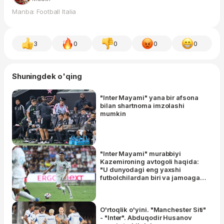
Manba: Football Italia
3
0
0
0
0
Shuningdek o'qing
"Inter Mayami" yana bir afsona
bilan shartnoma imzolashi
mumkin
"Inter Mayami" murabbiyi
Kazemironing avtogoli haqida:
"U dunyodagi eng yaxshi
futbolchilardan biri va jamoaga
katta muvaffaqiyat olib kelishi
mumkin"
O'rtoqlik o'yini. "Manchester Siti"
- "Inter". Abduqodir Husanov