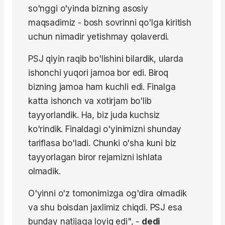
so'nggi o'yinda bizning asosiy
maqsadimiz - bosh sovrinni qo'lga kiritish
uchun nimadir yetishmay qolaverdi.
PSJ qiyin raqib bo'lishini bilardik, ularda
ishonchi yuqori jamoa bor edi. Biroq
bizning jamoa ham kuchli edi. Finalga
katta ishonch va xotirjam bo'lib
tayyorlandik. Ha, biz juda kuchsiz
ko'rindik. Finaldagi o'yinimizni shunday
tariflasa bo'ladi. Chunki o'sha kuni biz
tayyorlagan biror rejamizni ishlata
olmadik.
O'yinni o'z tomonimizga og'dira olmadik
va shu boisdan jaxlimiz chiqdi. PSJ esa
bunday natijaga loyiq edi", -
dedi