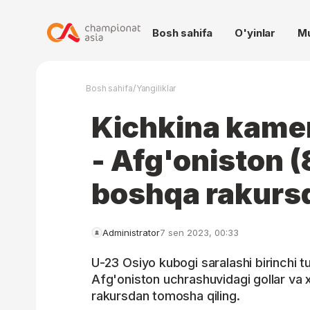
Bosh sahifa
O'yinlar
M
/
Bosh sahifa
Yangiliklar
Kichkina kamer
- Afg'oniston (8
boshqa rakurs
Administrator
7 sen 2023, 00:33
U-23 Osiyo kubogi saralashi birinchi t
Afg'oniston uchrashuvidagi gollar va 
rakursdan tomosha qiling.