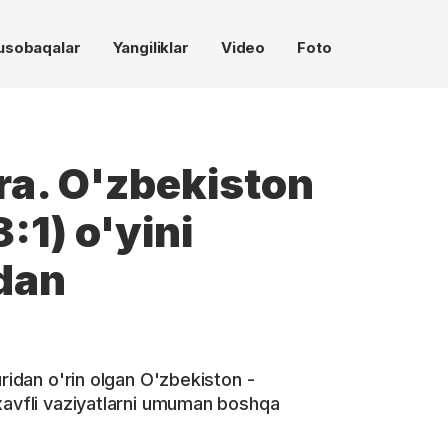
usobaqalar
Yangiliklar
Video
Foto
a. O'zbekiston
:1) o'yini
dan
uridan o'rin olgan O'zbekiston -
xavfli vaziyatlarni umuman boshqa