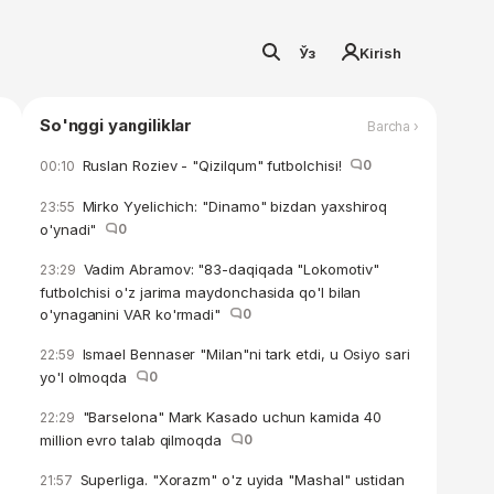
Ўз
Kirish
So'nggi yangiliklar
Barcha ›
Ruslan Roziev - "Qizilqum" futbolchisi!
0
00:10
Mirko Yyelichich: "Dinamo" bizdan yaxshiroq
23:55
o'ynadi"
0
Vadim Abramov: "83-daqiqada "Lokomotiv"
23:29
futbolchisi o'z jarima maydonchasida qo'l bilan
o'ynaganini VAR ko'rmadi"
0
Ismael Bennaser "Milan"ni tark etdi, u Osiyo sari
22:59
yo'l olmoqda
0
"Barselona" Mark Kasado uchun kamida 40
22:29
million evro talab qilmoqda
0
Superliga. "Xorazm" o'z uyida "Mashal" ustidan
21:57