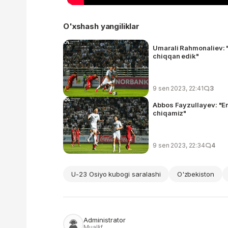
O'xshash yangiliklar
Umarali Rahmonaliev: 
chiqqan edik"
9 sen 2023, 22:41
3
Abbos Fayzullayev: "E
chiqamiz"
9 sen 2023, 22:34
4
U-23 Osiyo kubogi saralashi
O'zbekiston
Administrator
Muallif