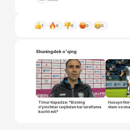
1
0
0
0
0
Shuningdek o'qing
Timur Kapadze: "Bizning
Husayn Nor
o'yinchilar raqibdan har taraflama
otam va on
kuchli edi"