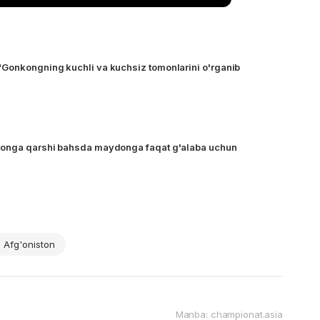
"Gonkongning kuchli va kuchsiz tomonlarini o'rganib
ronga qarshi bahsda maydonga faqat g'alaba uchun
Afg'oniston
Manba: championat.asia