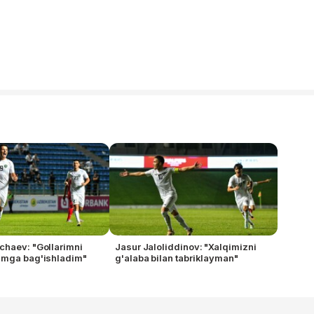
chaev: "Gollarimni
Jasur Jaloliddinov: "Xalqimizni
amga bag'ishladim"
g'alaba bilan tabriklayman"