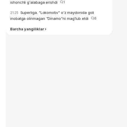
ishonchli g'alabaga erishdi
1
Superliga. "Lokomotiv" o'z maydonida goli
21:25
inobatga olinmagan "Dinamo"ni mag'lub etdi
6
Barcha yangiliklar ›