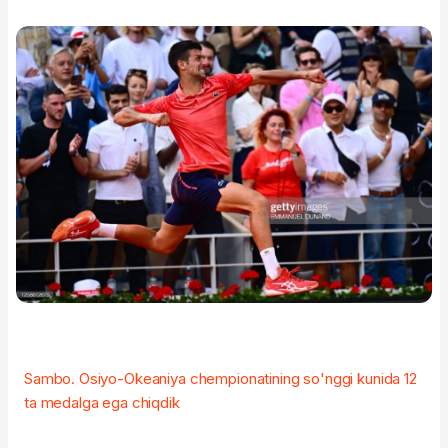
Sambo. Osiyo-Okeaniya chempionatining so'nggi kunida 12
ta medalga ega chiqdik