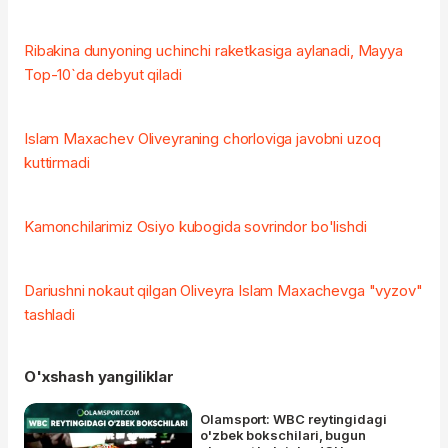
Ribakina dunyoning uchinchi raketkasiga aylanadi, Mayya
Top-10`da debyut qiladi
Islam Maxachev Oliveyraning chorloviga javobni uzoq
kuttirmadi
Kamonchilarimiz Osiyo kubogida sovrindor bo'lishdi
Dariushni nokaut qilgan Oliveyra Islam Maxachevga "vyzov"
tashladi
O'xshash yangiliklar
Olamsport: WBC reytingidagi
o'zbek bokschilari, bugun