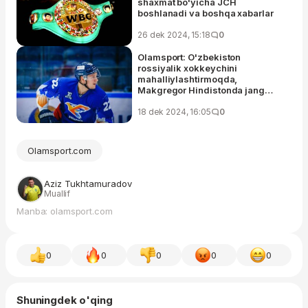
shaxmat bo'yicha JCH
boshlanadi va boshqa xabarlar
26 dek 2024, 15:18
0
Olamsport: O'zbekiston
rossiyalik xokkeychini
mahalliylashtirmoqda,
Makgregor Hindistonda jang
qilishi mumkin va boshqa
xabarlar
18 dek 2024, 16:05
0
Olamsport.com
Aziz Tukhtamuradov
Muallif
Manba: olamsport.com
0
0
0
0
0
Shuningdek o'qing