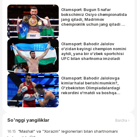
Olamsport: Bugun 5 nafar
bokschimiz Osiyo chempionatida
jang qiladi, Madrimov
chempionlik uchun jang qiladi va
boshqa xabarlar
Olamsport: Bahodir Jalolov
o'zidan keyingi chempion nomini
aytdi, yana bir o'zbek sportchisi
UFC bilan shartnoma imzoladi
Olamsport: Bahodir Jalolovga
kimlar halal berishi mumkin?,
O'zbekiston Olimpiadalardagi
rekordini o'rnatdi va boshqa
xabarlar
So'nggi yangiliklar
Barcha ›
“Mashal” va “Xorazm” legionerlari bilan shartnomani
16:15