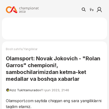
Ўз
/
Bosh sahifa
Yangiliklar
Olamsport: Novak Jokovich - "Rolan
Garros" chempioni!,
sambochilarimizdan ketma-ket
medallar va boshqa xabarlar
Aziz Tukhtamuradov
11 iyun 2023, 21:46
Olamsport.com saytida chiqqan eng sara yangiliklarni
taqdim etamiz.