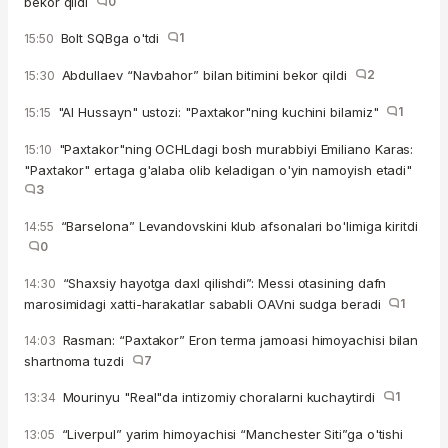
bekor qildi
0
Bolt SQBga o'tdi
1
15:50
Abdullaev “Navbahor” bilan bitimini bekor qildi
2
15:30
"Al Hussayn" ustozi: "Paxtakor"ning kuchini bilamiz"
1
15:15
"Paxtakor"ning OCHLdagi bosh murabbiyi Emiliano Karas:
15:10
"Paxtakor" ertaga g'alaba olib keladigan o'yin namoyish etadi"
3
“Barselona” Levandovskini klub afsonalari bo'limiga kiritdi
14:55
0
“Shaxsiy hayotga daxl qilishdi”: Messi otasining dafn
14:30
marosimidagi xatti-harakatlar sababli OAVni sudga beradi
1
Rasman: “Paxtakor” Eron terma jamoasi himoyachisi bilan
14:03
shartnoma tuzdi
7
Mourinyu "Real"da intizomiy choralarni kuchaytirdi
1
13:34
“Liverpul” yarim himoyachisi “Manchester Siti”ga o'tishi
13:05