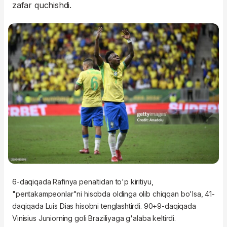
zafar quchishdi.
6-daqiqada Rafinya penaltidan to'p kiritiyu,
"pentakampeonlar"ni hisobda oldinga olib chiqqan bo'lsa, 41-
daqiqada Luis Dias hisobni tenglashtirdi. 90+9-daqiqada
Vinisius Juniorning goli Braziliyaga g'alaba keltirdi.