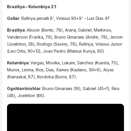
Braziliya – Kolumbiya 2:1
Gollar
: Rafinya penalti 6', Vinisius 90+9' – Luis Dias 41'
Braziliya
: Alisson (Bento, 78), Arana, Gabriel, Markinos,
Vanderson (Franka, 79), Bruno Gimaraes (Andre, 78), Jerson
(Joelinton, 28), Rodrigo (Savino, 78),
Rafinya,
Vinisius Junior
(Leo Ortis, 90+12), Joao Pedro (Mateus Kunya, 60).
Kolumbiya
: Vargas, Moxika, Lukumi, Sanches (Kuesta, 75),
Munos, Lerma, Rios, Dias, Xames (Kastano, 90+6), Aryas
(Karraskal, 87), Kordoba (Borre, 87).
Ogohlantirishlar
:
Bruno Gimaraes (16),
Gabriel (45+1),
Rios
(48),
Joelinton (86).