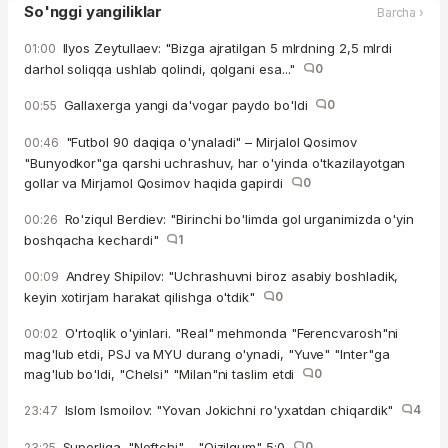
So'nggi yangiliklar
Barcha ›
Ilyos Zeytullaev: "Bizga ajratilgan 5 mlrdning 2,5 mlrdi
01:00
darhol soliqqa ushlab qolindi, qolgani esa..."
0
Gallaxerga yangi da'vogar paydo bo'ldi
0
00:55
"Futbol 90 daqiqa o'ynaladi" – Mirjalol Qosimov
00:46
"Bunyodkor"ga qarshi uchrashuv, har o'yinda o'tkazilayotgan
gollar va Mirjamol Qosimov haqida gapirdi
0
Ro'ziqul Berdiev: "Birinchi bo'limda gol urganimizda o'yin
00:26
boshqacha kechardi"
1
Andrey Shipilov: "Uchrashuvni biroz asabiy boshladik,
00:09
keyin xotirjam harakat qilishga o'tdik"
0
O'rtoqlik o'yinlari. "Real" mehmonda "Ferencvarosh"ni
00:02
mag'lub etdi, PSJ va MYU durang o'ynadi, "Yuve" "Inter"ga
mag'lub bo'ldi, "Chelsi" "Milan"ni taslim etdi
0
Islom Ismoilov: "Yovan Jokichni ro'yxatdan chiqardik"
4
23:47
Superliga. "Neftchi" - "Qizilqum" 5:0
0
23:25