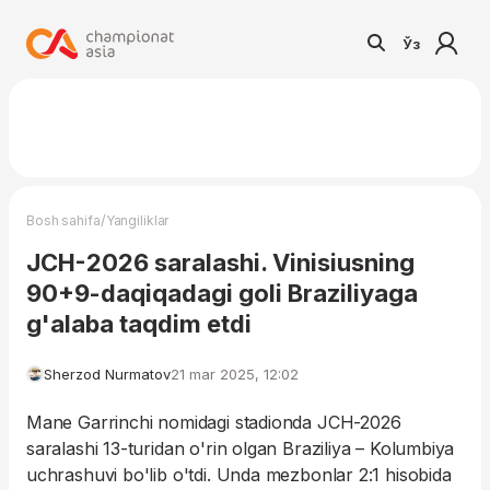
Ўз
/
Bosh sahifa
Yangiliklar
JCH-2026 saralashi. Vinisiusning
90+9-daqiqadagi goli Braziliyaga
g'alaba taqdim etdi
Sherzod Nurmatov
21 mar 2025, 12:02
Mane Garrinchi nomidagi stadionda JCH-2026
saralashi 13-turidan o'rin olgan Braziliya – Kolumbiya
uchrashuvi bo'lib o'tdi. Unda mezbonlar 2:1 hisobida