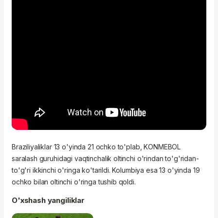
Braziliyaliklar 13 o'yinda 21 ochko to'plab, KONMEBOL
saralash guruhidagi vaqtinchalik oltinchi o'rindan to'g'ridan-
to'g'ri ikkinchi o'ringa ko'tarildi. Kolumbiya esa 13 o'yinda 19
ochko bilan oltinchi o'ringa tushib qoldi.
O'xshash yangiliklar