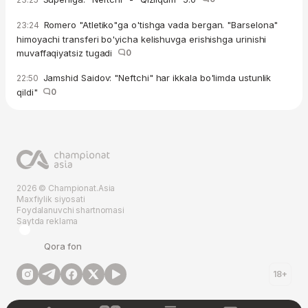
Romero "Atletiko"ga o'tishga vada bergan. "Barselona"
23:24
himoyachi transferi bo'yicha kelishuvga erishishga urinishi
muvaffaqiyatsiz tugadi
0
Jamshid Saidov: "Neftchi" har ikkala bo'limda ustunlik
22:50
qildi"
0
2026 © Championat.Asia
Maxfiylik siyosati
Foydalanuvchi shartnomasi
Saytda reklama
Qora fon
18+