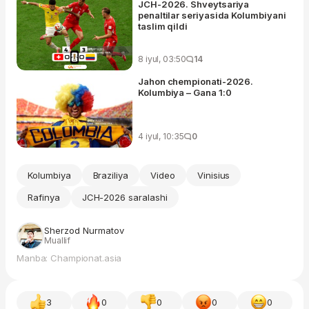
JCH-2026. Shveytsariya
penaltilar seriyasida Kolumbiyani
taslim qildi
8 iyul, 03:50
14
Jahon chempionati-2026.
Kolumbiya – Gana 1:0
4 iyul, 10:35
0
Kolumbiya
Braziliya
Video
Vinisius
Rafinya
JCH-2026 saralashi
Sherzod Nurmatov
Muallif
Manba: Championat.asia
3
0
0
0
0