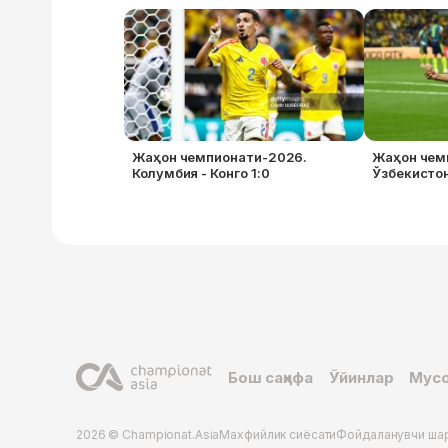
Жаҳон чемпионати-2026.
Жаҳон чем
Колумбия - Конго 1:0
Ўзбекистон
Бош саҳифа
Ўйинлар
Мусо
2026 © Championat.Asia
Махфийлик сиёсати
Фойдаланувчи ша