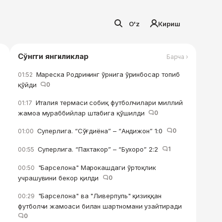
O'z
Кириш
Сўнгги янгиликлар
Барча ›
Мареска Родрининг ўрнига ўринбосар топиб
01:52
қўйди
0
Италия термаси собиқ футболчилари миллий
01:17
жамоа мураббийлар штабига қўшилди
0
Суперлига. “Сўғдиёна” – “Андижон” 1:0
0
01:00
Суперлига. “Пахтакор” – “Бухоро” 2:2
1
00:55
"Барселона" Марокашдаги ўртоқлик
00:50
учрашувини бекор қилди
0
"Барселона" ва "Ливерпуль" қизиққан
00:29
футболчи жамоаси билан шартномани узайтиради
0