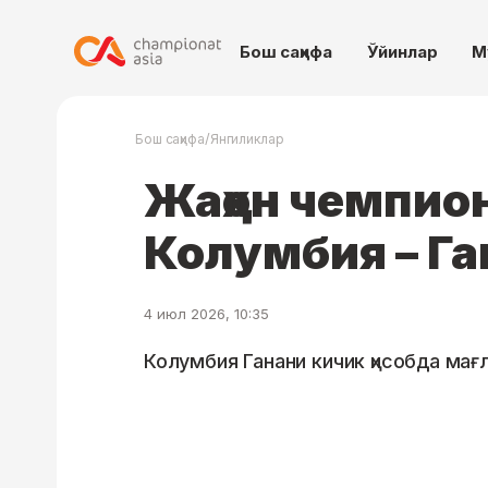
Бош саҳифа
Ўйинлар
М
/
Бош саҳифа
Янгиликлар
Жаҳон чемпио
Колумбия – Га
4 июл 2026, 10:35
Колумбия Ганани кичик ҳисобда мағ