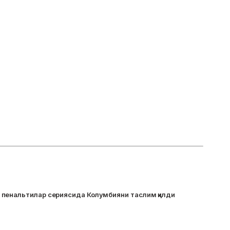
пенальтилар сериясида Колумбияни таслим қилди