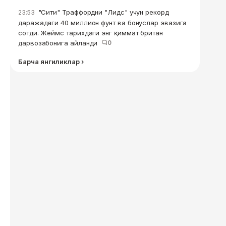
"Сити" Траффордни "Лидс" учун рекорд
23:53
даражадаги 40 миллион фунт ва бонуслар эвазига
сотди. Жеймс тарихдаги энг қиммат британ
дарвозабонига айланди
0
Барча янгиликлар ›