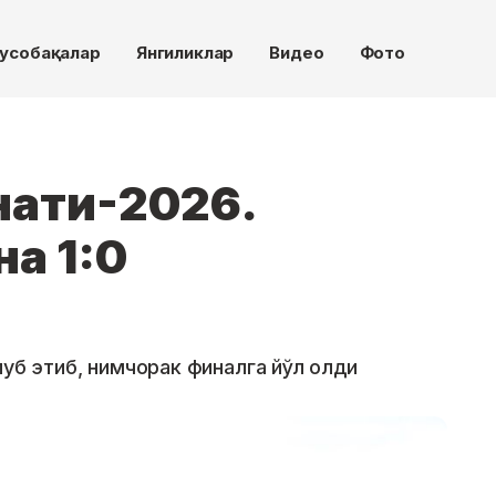
усобақалар
Янгиликлар
Видео
Фото
нати-2026.
на 1:0
луб этиб, нимчорак финалга йўл олди