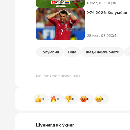
8 июл, 03:50
14
ЖЧ-2026. Колумбия –
28 июн, 08:05
4
Колумбия
Гана
Жаҳон чемпионати
Манба: Championat.asia
0
0
0
0
0
Шунингдек ўқинг