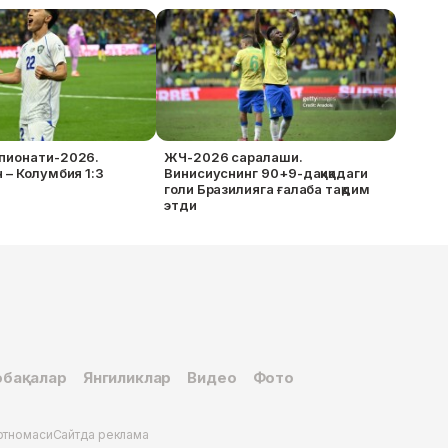
пионати-2026.
ЖЧ-2026 саралаши.
 – Колумбия 1:3
Винисиуснинг 90+9-дақиқадаги
голи Бразилияга ғалаба тақдим
этди
бақалар
Янгиликлар
Видео
Фото
ртномаси
Сайтда реклама