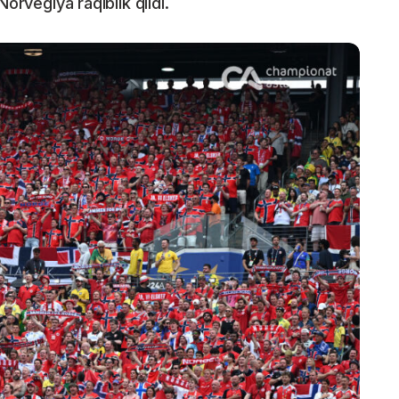
orvegiya raqiblik qildi.