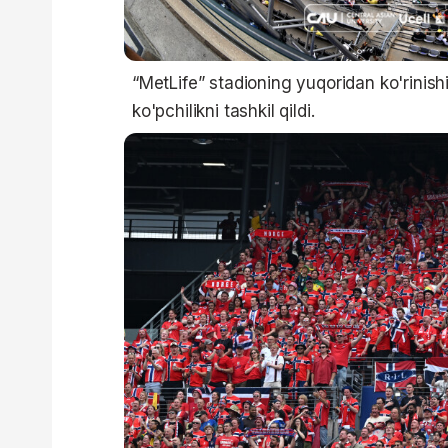
“MetLife” stadioning yuqoridan ko'rinis
ko'pchilikni tashkil qildi.