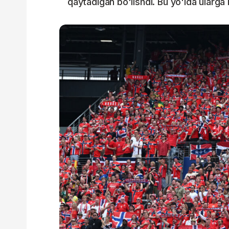
qaytadigan bo'lishdi. Bu yo'lda ularga N