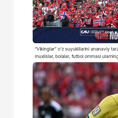
“Vikinglar” o'z suyuklilarini ananaviy ta
muxlislar, bolalar, futbol ommasi ularnin