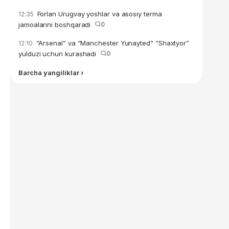
Forlan Urugvay yoshlar va asosiy terma
12:35
jamoalarini boshqaradi
0
“Arsenal” va “Manchester Yunayted” “Shaxtyor”
12:10
yulduzi uchun kurashadi
0
Barcha yangiliklar ›