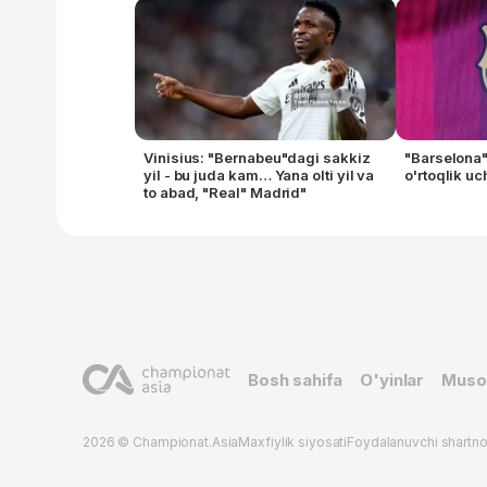
Vinisius: "Bernabeu"dagi sakkiz
"Barselona
yil - bu juda kam… Yana olti yil va
o'rtoqlik uc
to abad, "Real" Madrid"
Bosh sahifa
O'yinlar
Muso
2026 © Championat.Asia
Maxfiylik siyosati
Foydalanuvchi shartn