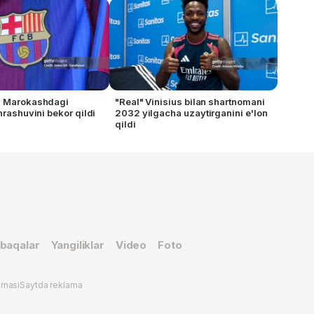
" Marokashdagi
"Real" Vinisius bilan shartnomani
hrashuvini bekor qildi
2032 yilgacha uzaytirganini e'lon
qildi
baqalar
Yangiliklar
Video
Foto
omasi
Saytda reklama