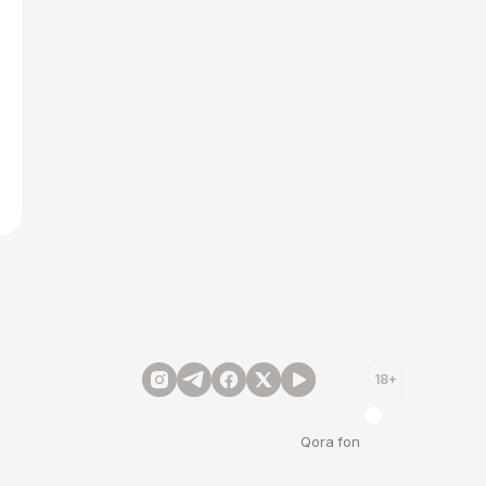
18+
Qora fon