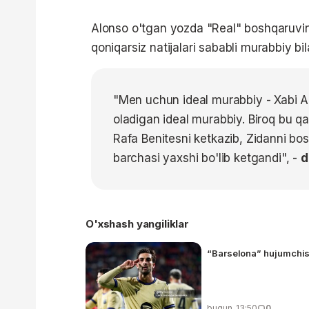
Alonso o'tgan yozda "Real" boshqaruvini
qoniqarsiz natijalari sababli murabbiy bi
"Men uchun ideal murabbiy - Xabi A
oladigan ideal murabbiy. Biroq bu qar
Rafa Benitesni ketkazib, Zidanni bo
barchasi yaxshi bo'lib ketgandi", -
d
O'xshash yangiliklar
“Barselona” hujumchisi
bugun, 13:50
0