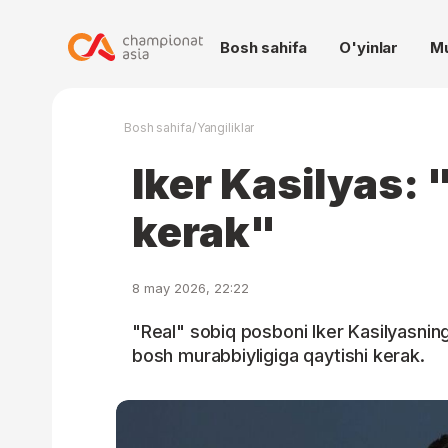
Bosh sahifa
O'yinlar
M
/
Bosh sahifa
Yangiliklar
Iker Kasilyas: 
kerak"
8 may 2026, 22:22
"Real" sobiq posboni Iker Kasilyasning
bosh murabbiyligiga qaytishi kerak.