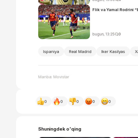
Flik va Yamal Rodrini “
bugun, 13:25
0
Ispaniya
Real Madrid
Iker Kasilyas
X
Manba: Movistar
0
0
0
0
0
Shuningdek o'qing