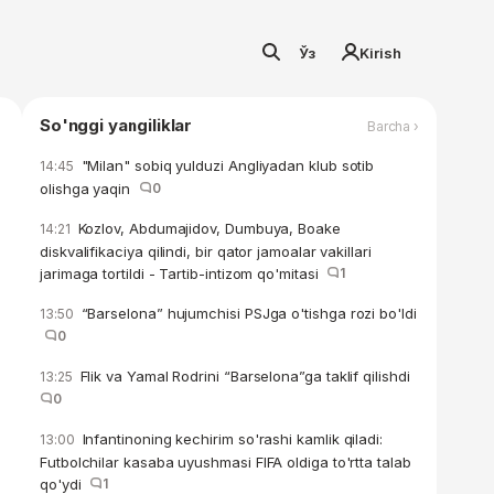
Ўз
Kirish
So'nggi yangiliklar
Barcha ›
"Milan" sobiq yulduzi Angliyadan klub sotib
14:45
olishga yaqin
0
Kozlov, Abdumajidov, Dumbuya, Boake
14:21
diskvalifikaciya qilindi, bir qator jamoalar vakillari
jarimaga tortildi - Tartib-intizom qo'mitasi
1
“Barselona” hujumchisi PSJga o'tishga rozi bo'ldi
13:50
0
Flik va Yamal Rodrini “Barselona”ga taklif qilishdi
13:25
0
Infantinoning kechirim so'rashi kamlik qiladi:
13:00
Futbolchilar kasaba uyushmasi FIFA oldiga to'rtta talab
qo'ydi
1