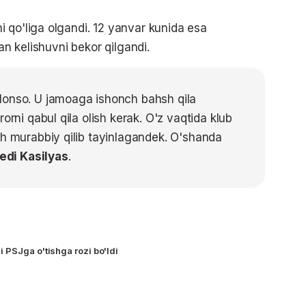
 qo'liga olgandi. 12 yanvar kunida esa
lan kelishuvni bekor qilgandi.
lonso. U jamoaga ishonch bahsh qila
orni qabul qila olish kerak. O'z vaqtida klub
sh murabbiy qilib tayinlagandek. O'shanda
edi Kasilyas
.
 PSJga o'tishga rozi bo'ldi