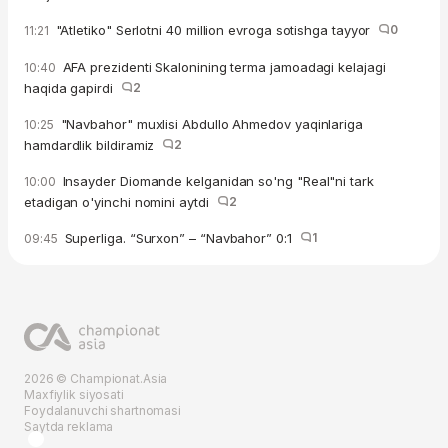
"Atletiko" Serlotni 40 million evroga sotishga tayyor
0
11:21
AFA prezidenti Skalonining terma jamoadagi kelajagi
10:40
haqida gapirdi
2
"Navbahor" muxlisi Abdullo Ahmedov yaqinlariga
10:25
hamdardlik bildiramiz
2
Insayder Diomande kelganidan so'ng "Real"ni tark
10:00
etadigan o'yinchi nomini aytdi
2
Superliga. “Surxon” – “Navbahor” 0:1
1
09:45
2026 © Championat.Asia
Maxfiylik siyosati
Foydalanuvchi shartnomasi
Saytda reklama