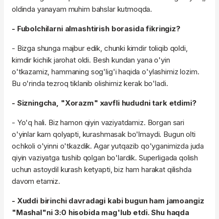
oldinda yanayam muhim bahslar kutmoqda.
- Fubolchilarni almashtirish borasida fikringiz?
- Bizga shunga majbur edik, chunki kimdir toliqib qoldi,
kimdir kichik jarohat oldi. Besh kundan yana o'yin
o'tkazamiz, hammaning sog'lig'i haqida o'ylashimiz lozim.
Bu o'rinda tezroq tiklanib olishimiz kerak bo'ladi.
- Sizningcha, "Xorazm" xavfli hududni tark etdimi?
- Yo'q hali. Biz hamon qiyin vaziyatdamiz. Borgan sari
o'yinlar kam qolyapti, kurashmasak bo'lmaydi. Bugun olti
ochkoli o'yinni o'tkazdik. Agar yutqazib qo'yganimizda juda
qiyin vaziyatga tushib qolgan bo'lardik. Superligada qolish
uchun astoydil kurash ketyapti, biz ham harakat qilishda
davom etamiz.
- Xuddi birinchi davradagi kabi bugun ham jamoangiz
"Mashal"ni 3:0 hisobida mag'lub etdi. Shu haqda