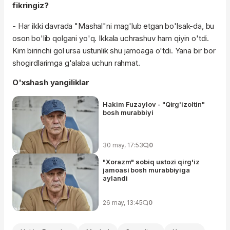
fikringiz?
- Har ikki davrada "Mashal"ni mag'lub etgan bo'lsak-da, bu
oson bo'lib qolgani yo'q. Ikkala uchrashuv ham qiyin o'tdi.
Kim birinchi gol ursa ustunlik shu jamoaga o'tdi. Yana bir bor
shogirdlarimga g'alaba uchun rahmat.
O'xshash yangiliklar
Hakim Fuzaylov - "Qirg'izoltin"
bosh murabbiyi
30 may, 17:53
0
"Xorazm" sobiq ustozi qirg'iz
jamoasi bosh murabbiyiga
aylandi
26 may, 13:45
0