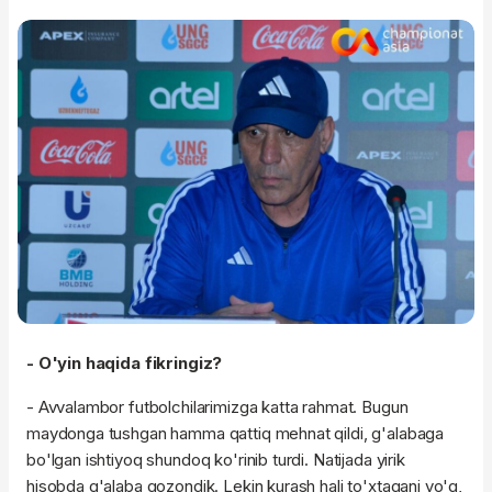
- O'yin haqida fikringiz?
- Avvalambor futbolchilarimizga katta rahmat. Bugun
maydonga tushgan hamma qattiq mehnat qildi, g'alabaga
bo'lgan ishtiyoq shundoq ko'rinib turdi. Natijada yirik
hisobda g'alaba qozondik. Lekin kurash hali to'xtagani yo'q,