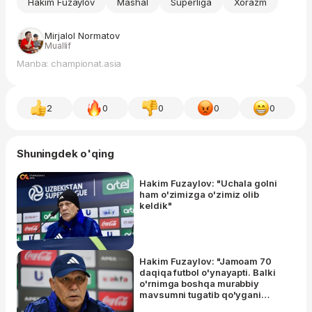
Hakim Fuzaylov
Mashal
Superliga
Xorazm
Mirjalol Normatov
Muallif
Manba: championat.asia
2
0
0
0
0
Shuningdek o'qing
Hakim Fuzaylov: "Uchala golni
ham o'zimizga o'zimiz olib
keldik"
Hakim Fuzaylov: "Jamoam 70
daqiqa futbol o'ynayapti. Balki
o'rnimga boshqa murabbiy
mavsumni tugatib qo'ygani
maquldir"