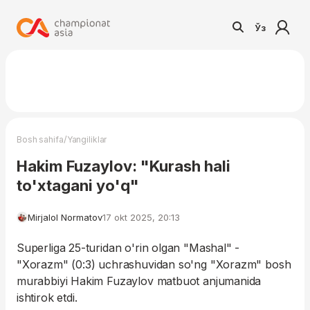
Ўз
/
Bosh sahifa
Yangiliklar
Hakim Fuzaylov: "Kurash hali
to'xtagani yo'q"
Mirjalol Normatov
17 okt 2025, 20:13
Superliga 25-turidan o'rin olgan "Mashal" -
"Xorazm" (0:3) uchrashuvidan so'ng "Xorazm" bosh
murabbiyi Hakim Fuzaylov matbuot anjumanida
ishtirok etdi.