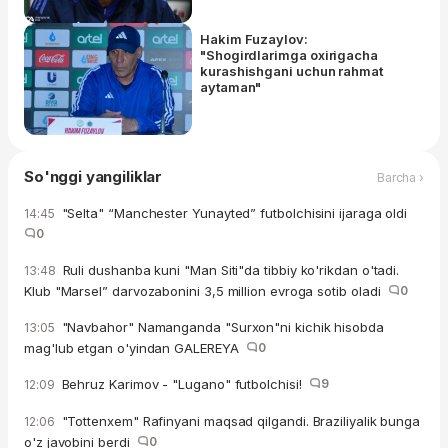
Hakim Fuzaylov:
"Shogirdlarimga oxirigacha
kurashishgani uchun rahmat
aytaman"
So'nggi yangiliklar
Barcha ›
"Selta" “Manchester Yunayted” futbolchisini ijaraga oldi
14:45
0
Ruli dushanba kuni "Man Siti"da tibbiy ko'rikdan o'tadi.
13:48
Klub "Marsel” darvozabonini 3,5 million evroga sotib oladi
0
"Navbahor" Namanganda "Surxon"ni kichik hisobda
13:05
mag'lub etgan o'yindan GALEREYA
0
Behruz Karimov - "Lugano" futbolchisi!
9
12:09
"Tottenxem" Rafinyani maqsad qilgandi. Braziliyalik bunga
12:06
o'z javobini berdi
0