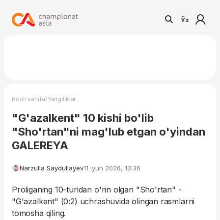
Ўз
/
Bosh sahifa
Yangiliklar
"G'azalkent" 10 kishi bo'lib
"Sho'rtan"ni mag'lub etgan o'yindan
GALEREYA
Narzulla Saydullayev
11 iyun 2026, 13:36
Proliganing 10-turidan o'rin olgan "Sho'rtan" -
"G'azalkent" (0:2) uchrashuvida olingan rasmlarni
tomosha qiling.