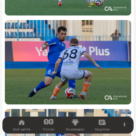
Bosh sahifa
O'yinlar
Musobaqalar
Yangiliklar