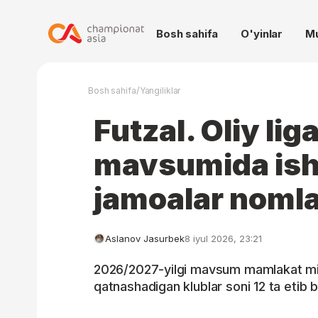
Bosh sahifa
O'yinlar
M
/
Bosh sahifa
Yangiliklar
Futzal. Oliy li
mavsumida ish
jamoalar nomla
Aslanov Jasurbek
8 iyul 2026, 23:21
2026/2027-yilgi mavsum mamlakat mill
qatnashadigan klublar soni 12 ta etib b