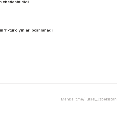
chetlashtirildi
un 11-tur o'yinlari boshlanadi
Manba: t.me/Futsal_Uzbekistan