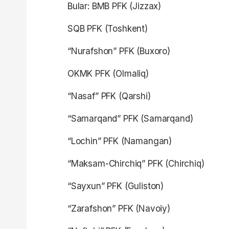
Bular: BMB PFK (Jizzax)
SQB PFK (Toshkent)
“Nurafshon” PFK (Buxoro)
OKMK PFK (Olmaliq)
“Nasaf” PFK (Qarshi)
“Samarqand” PFK (Samarqand)
“Lochin” PFK (Namangan)
“Maksam-Chirchiq” PFK (Chirchiq)
“Sayxun” PFK (Guliston)
“Zarafshon” PFK (Navoiy)