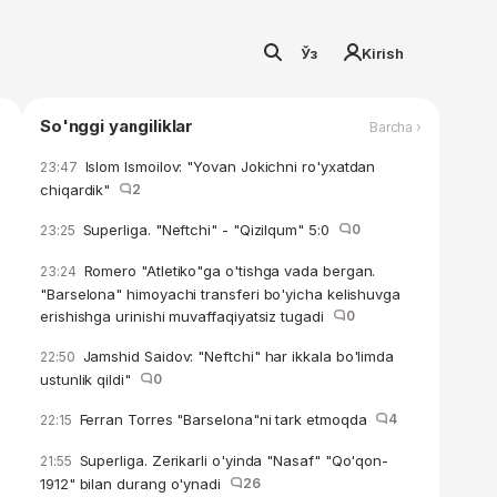
Ўз
Kirish
So'nggi yangiliklar
Barcha ›
Islom Ismoilov: "Yovan Jokichni ro'yxatdan
23:47
chiqardik"
2
Superliga. "Neftchi" - "Qizilqum" 5:0
0
23:25
Romero "Atletiko"ga o'tishga vada bergan.
23:24
"Barselona" himoyachi transferi bo'yicha kelishuvga
erishishga urinishi muvaffaqiyatsiz tugadi
0
Jamshid Saidov: "Neftchi" har ikkala bo'limda
22:50
ustunlik qildi"
0
Ferran Torres "Barselona"ni tark etmoqda
4
22:15
Superliga. Zerikarli o'yinda "Nasaf" "Qo'qon-
21:55
1912" bilan durang o'ynadi
26