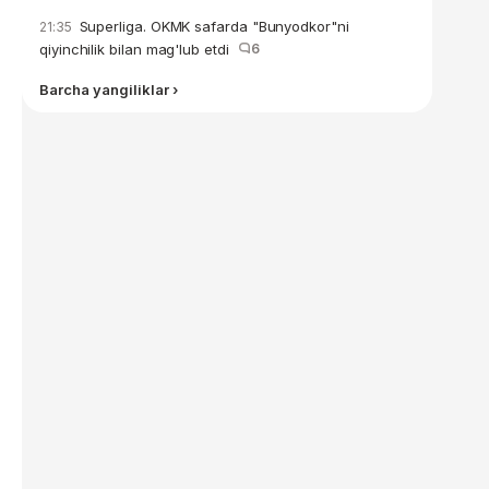
Superliga. OKMK safarda "Bunyodkor"ni
21:35
qiyinchilik bilan mag'lub etdi
6
Barcha yangiliklar ›