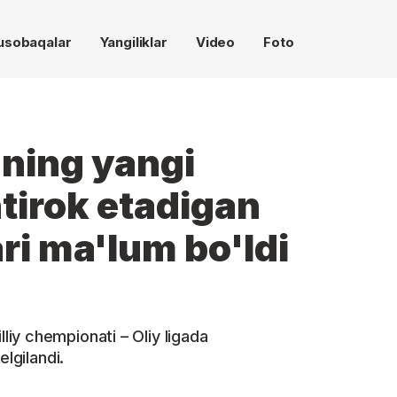
usobaqalar
Yangiliklar
Video
Foto
ganing yangi
tirok etadigan
ri ma'lum bo'ldi
iy chempionati – Oliy ligada
elgilandi.