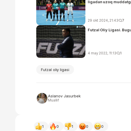
ligadan uzoq muddatga 
29 okt 2024, 21:43
7
Futzal Oliy Ligasi. Bug
4 may 2022, 11:13
1
Futzal oliy ligasi
Aslanov Jasurbek
Muallif
1
0
1
0
0