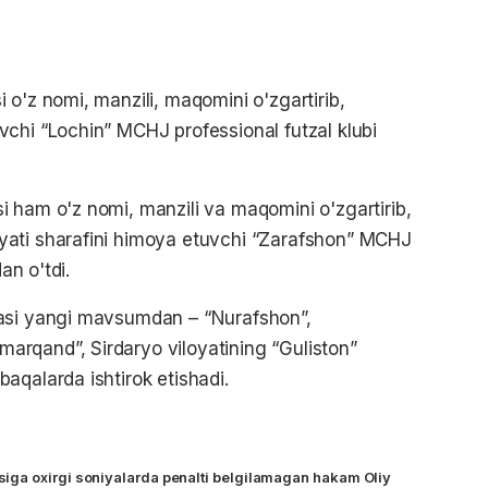
 o'z nomi, manzili, maqomini o'zgartirib,
chi “Lochin” MCHJ professional futzal klubi
 ham o'z nomi, manzili va maqomini o'zgartirib,
yati sharafini himoya etuvchi “Zarafshon” MCHJ
an o'tdi.
oasi yangi mavsumdan – “Nurafshon”,
rqand”, Sirdaryo viloyatining “Guliston”
aqalarda ishtirok etishadi.
ga oxirgi soniyalarda penalti belgilamagan hakam Oliy