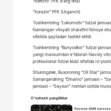
“Neftchi” PFK (Farg'ona)
“Xorazm” PFK (Urganch)
Toshkentning “Lokomotiv” futzal jamoasi
Namangan viloyati sharafini himoya etuv
sifatida qaytadan tashkil etildi.
Toshkentning “Bunyodkor” futzal jamoasi
yangi mavsumdan e'tiboran Navoiy vilo
professional futzal klubi sifatida ro'yxatd
Shuningdek, Buxoroning “Oil Star” jam
Samarqandning “Dinamo” jamoasi – “Sama
jamoasi – “Sayxun” nomlari ostida musob
O'xshash yangiliklar
Rasman: BMB darvozasi