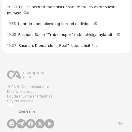
PSJ "Chelsi" futbolchisi uchun 75 million evro to'lashi
20:30
mumkin
0
Uganda chempionining sardori o'ldirildi
0
19:55
Rasman: Saloh “Trabzonspor” futbolchisiga aylandi
0
19:35
Rasman: Diomande - “Real” futbolchisi!
5
19:07
2026 © Championat.Asia
Maxfiylik siyosati
Foydalanuvchi shartnomasi
Saytda reklama
Qora fon
18+