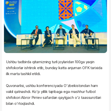
Ushbu tadbirda qitamizning turli joylaridan 100ga yaqin
shifokorlar ishtirok etib, bunday katta anjuman OFK tarixida
ilk marta tashkil etildi.
Quvonarlisi, ushbu konferenciyada O'zbekistondan ham
vakil qatnashdi. Ko'p yillik tajribaga ega mashhur futbol
shifokori Abror Pirriev safardan qaytgach o'z taassurotlari
bilan o'rtoqlashdi.