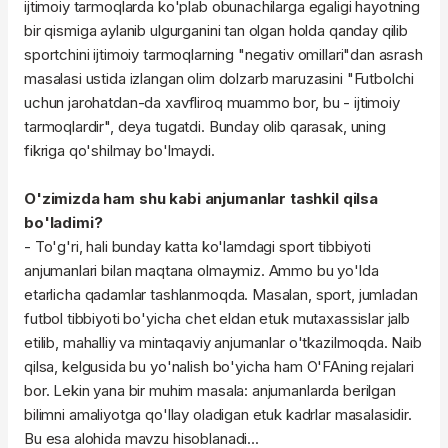
ijtimoiy tarmoqlarda ko'plab obunachilarga egaligi hayotning
bir qismiga aylanib ulgurganini tan olgan holda qanday qilib
sportchini ijtimoiy tarmoqlarning "negativ omillari"dan asrash
masalasi ustida izlangan olim dolzarb maruzasini "Futbolchi
uchun jarohatdan-da xavfliroq muammo bor, bu - ijtimoiy
tarmoqlardir", deya tugatdi. Bunday olib qarasak, uning
fikriga qo'shilmay bo'lmaydi.
O'zimizda ham shu kabi anjumanlar tashkil qilsa
bo'ladimi?
- To'g'ri, hali bunday katta ko'lamdagi sport tibbiyoti
anjumanlari bilan maqtana olmaymiz. Ammo bu yo'lda
etarlicha qadamlar tashlanmoqda. Masalan, sport, jumladan
futbol tibbiyoti bo'yicha chet eldan etuk mutaxassislar jalb
etilib, mahalliy va mintaqaviy anjumanlar o'tkazilmoqda. Naib
qilsa, kelgusida bu yo'nalish bo'yicha ham O'FAning rejalari
bor. Lekin yana bir muhim masala: anjumanlarda berilgan
bilimni amaliyotga qo'llay oladigan etuk kadrlar masalasidir.
Bu esa alohida mavzu hisoblanadi...