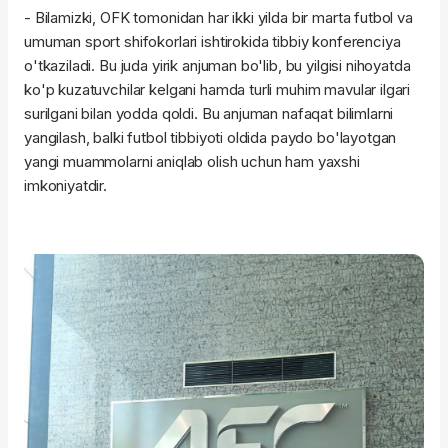
- Bilamizki, OFK tomonidan har ikki yilda bir marta futbol va
umuman sport shifokorlari ishtirokida tibbiy konferenciya
o'tkaziladi. Bu juda yirik anjuman bo'lib, bu yilgisi nihoyatda
ko'p kuzatuvchilar kelgani hamda turli muhim mavular ilgari
surilgani bilan yodda qoldi. Bu anjuman nafaqat bilimlarni
yangilash, balki futbol tibbiyoti oldida paydo bo'layotgan
yangi muammolarni aniqlab olish uchun ham yaxshi
imkoniyatdir.