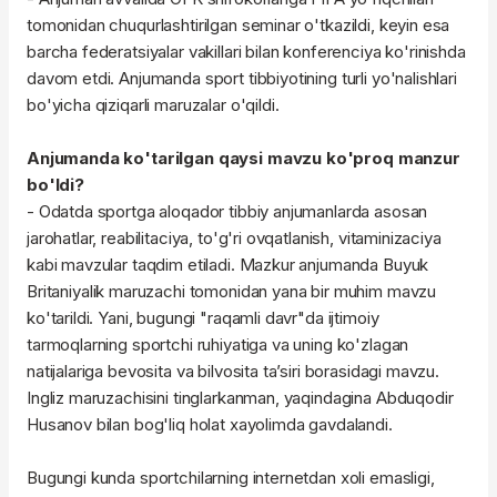
tomonidan chuqurlashtirilgan seminar o'tkazildi, keyin esa
barcha federatsiyalar vakillari bilan konferenciya ko'rinishda
davom etdi. Anjumanda sport tibbiyotining turli yo'nalishlari
bo'yicha qiziqarli maruzalar o'qildi.
Anjumanda ko'tarilgan qaysi mavzu ko'proq manzur
bo'ldi?
- Odatda sportga aloqador tibbiy anjumanlarda asosan
jarohatlar, reabilitaciya, to'g'ri ovqatlanish, vitaminizaciya
kabi mavzular taqdim etiladi. Mazkur anjumanda Buyuk
Britaniyalik maruzachi tomonidan yana bir muhim mavzu
ko'tarildi. Yani, bugungi "raqamli davr"da ijtimoiy
tarmoqlarning sportchi ruhiyatiga va uning ko'zlagan
natijalariga bevosita va bilvosita ta’siri borasidagi mavzu.
Ingliz maruzachisini tinglarkanman, yaqindagina Abduqodir
Husanov bilan bog'liq holat xayolimda gavdalandi.
Bugungi kunda sportchilarning internetdan xoli emasligi,