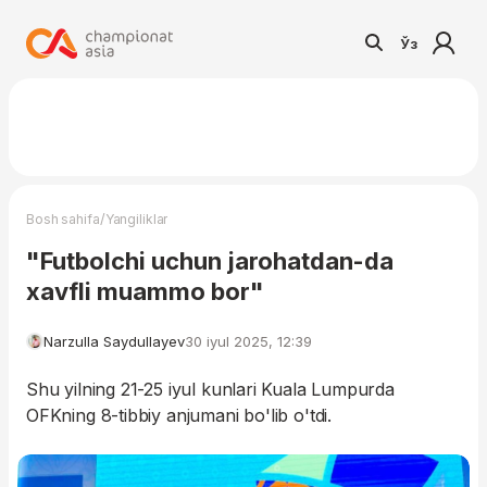
Ўз
/
Bosh sahifa
Yangiliklar
"Futbolchi uchun jarohatdan-da
xavfli muammo bor"
Narzulla Saydullayev
30 iyul 2025, 12:39
Shu yilning 21-25 iyul kunlari Kuala Lumpurda
OFKning 8-tibbiy anjumani bo'lib o'tdi.