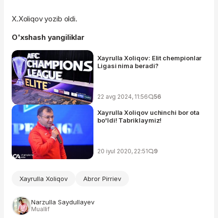
X.Xoliqov yozib oldi.
O'xshash yangiliklar
Xayrulla Xoliqov: Elit chempionlar
Ligasi nima beradi?
22 avg 2024, 11:56
56
Xayrulla Xoliqov uchinchi bor ota
bo'ldi! Tabriklaymiz!
20 iyul 2020, 22:51
9
Xayrulla Xoliqov
Abror Pirriev
Narzulla Saydullayev
Muallif