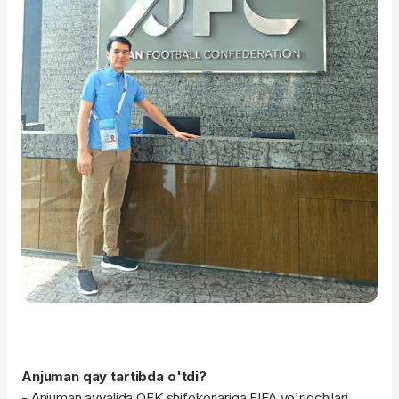
Anjuman qay tartibda o'tdi?
- Anjuman avvalida OFK shifokorlariga FIFA yo'riqchilari