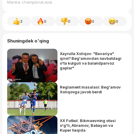
Manba: championat.asia
3
0
0
0
0
Shuningdek o'qing
Xayrulla Xoliqov: "Bavariya"
qirol? Beg'amovdan navbatdagi
o'ta kulguli va balandparvoz
gaplar"
Reglament masalasi: Beg'amov
Xoliqovga javob berdi
XX Futbol. Bikmaevning otasi
o'g'li, Abramov, Babayan va
Kuper haqida