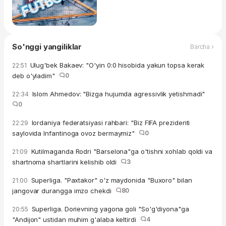
So'nggi yangiliklar
Barcha ›
Ulug'bek Bakaev: "O'yin 0:0 hisobida yakun topsa kerak
22:51
deb o'yladim"
0
Islom Ahmedov: "Bizga hujumda agressivlik yetishmadi"
22:34
0
Iordaniya federatsiyasi rahbari: "Biz FIFA prezidenti
22:29
saylovida Infantinoga ovoz bermaymiz"
0
Kutilmaganda Rodri "Barselona"ga o'tishni xohlab qoldi va
21:09
shartnoma shartlarini kelishib oldi
3
Superliga. "Paxtakor" o'z maydonida "Buxoro" bilan
21:00
jangovar durangga imzo chekdi
80
Superliga. Dorievning yagona goli "So'g'diyona"ga
20:55
"Andijon" ustidan muhim g'alaba keltirdi
4