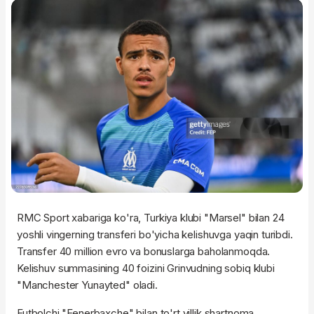
RMC Sport xabariga ko'ra, Turkiya klubi "Marsel" bilan 24
yoshli vingerning transferi bo'yicha kelishuvga yaqin turibdi.
Transfer 40 million evro va bonuslarga baholanmoqda.
Kelishuv summasining 40 foizini Grinvudning sobiq klubi
"Manchester Yunayted" oladi.
Futbolchi "Fenerbaxche" bilan to'rt yillik shartnoma