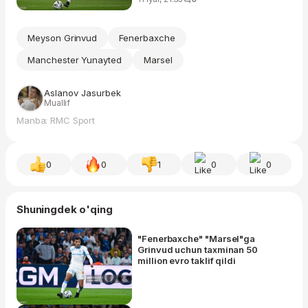
Meyson Grinvud
Fenerbaxche
Manchester Yunayted
Marsel
Aslanov Jasurbek
Muallif
Manba: RMC Sport
0
0
1
0
0
Shuningdek o'qing
"Fenerbaxche" "Marsel"ga
Grinvud uchun taxminan 50
million evro taklif qildi