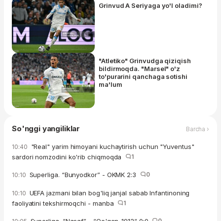
Grinvud A Seriyaga yo'l oladimi?
"Atletiko" Grinvudga qiziqish
bildirmoqda. "Marsel" o'z
to'purarini qanchaga sotishi
ma'lum
So'nggi yangiliklar
Barcha ›
"Real" yarim himoyani kuchaytirish uchun "Yuventus"
10:40
sardori nomzodini ko'rib chiqmoqda
1
Superliga. “Bunyodkor” - OKMK 2:3
0
10:10
UEFA jazmani bilan bog'liq janjal sabab Infantinoning
10:10
faoliyatini tekshirmoqchi - manba
1
0