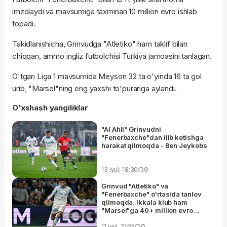
imzolaydi va mavsumiga taxminan 10 million evro ishlab
topadi.
Takidlanishicha, Grinvudga "Atletiko" ham taklif bilan
chiqqan, ammo ingliz futbolchisi Turkiya jamoasini tanlagan.
O'tgan Liga 1 mavsumida Meyson 32 ta o'yinda 16 ta gol
urib, "Marsel"ning eng yaxshi to'purariga aylandi.
O'xshash yangiliklar
"Al Ahli" Grinvudni
"Fenerbaxche"dan ilib ketishga
harakat qilmoqda - Ben Jeykobs
13 iyul, 18:30
0
Grinvud "Atletiko" va
"Fenerbaxche" o'rtasida tanlov
qilmoqda. Ikkala klub ham
"Marsel"ga 40+ million evro
taklif qilgan, ammo…
11 iyul, 21:55
0