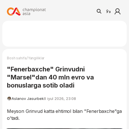
Ўз
/
Bosh sahifa
Yangiliklar
"Fenerbaxche" Grinvudni
"Marsel"dan 40 mln evro va
bonuslarga sotib oladi
Aslanov Jasurbek
8 iyul 2026, 23:08
Meyson Grinvud katta ehtimol bilan "Fenerbaxche"ga
o'tadi.