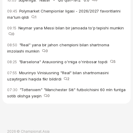
Superliga. “Nasaf” - “Qo'qon-1912“ 0:0
10:05
Polymarket Chempionlar ligasi - 2026/2027 favoritlarini
09:45
ma'lum qildi
1
Neymar yana Messi bilan bir jamoada to'p tepishi mumkin
09:15
0
"Real" yana bir jahon chempioni bilan shartnoma
08:50
imzolashi mumkin
0
"Barselona" Arauxoning o'rniga o'rinbosar topdi
5
08:25
Mourinyo Vinisiusning "Real" bilan shartnomasini
07:55
uzaytirgani haqida fikr bildirdi
2
"Tottenxem" "Manchester Siti" futbolchisini 60 mln funtga
07:30
sotib olishga yaqin
0
2026 © Championat.Asia