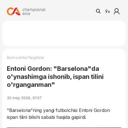
Ўз
/
Bosh sahifa
Yangiliklar
Entoni Gordon: "Barselona"da
o'ynashimga ishonib, ispan tilini
o'rganganman"
30 may 2026, 01:07
"Barselona"ning yangi futbolchisi Entoni Gordon
ispan tilini bilishi sababi haqida gapirdi.