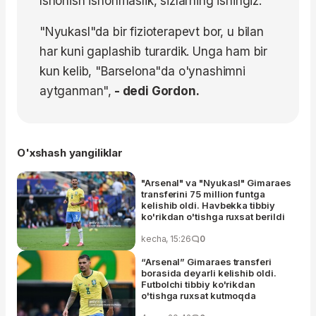
Ishonish ishonmaslik, sizlarning ishingiz.
"Nyukasl"da bir fizioterapevt bor, u bilan
har kuni gaplashib turardik. Unga ham bir
kun kelib, "Barselona"da o'ynashimni
aytganman",
- dedi Gordon.
O'xshash yangiliklar
"Arsenal" va "Nyukasl" Gimaraes
transferini 75 million funtga
kelishib oldi. Havbekka tibbiy
ko'rikdan o'tishga ruxsat berildi
kecha, 15:26
0
“Arsenal” Gimaraes transferi
borasida deyarli kelishib oldi.
Futbolchi tibbiy ko'rikdan
o'tishga ruxsat kutmoqda