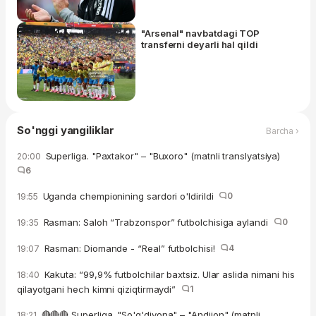
"Arsenal" navbatdagi TOP
transferni deyarli hal qildi
So'nggi yangiliklar
Barcha ›
Superliga. "Paxtakor" – "Buxoro" (matnli translyatsiya)
20:00
6
Uganda chempionining sardori o'ldirildi
0
19:55
Rasman: Saloh “Trabzonspor” futbolchisiga aylandi
0
19:35
Rasman: Diomande - “Real” futbolchisi!
4
19:07
Kakuta: “99,9% futbolchilar baxtsiz. Ular aslida nimani his
18:40
qilayotgani hech kimni qiziqtirmaydi”
1
🔴🔴🔴 Superliga. "So'g'diyona" – "Andijon" (matnli
18:21