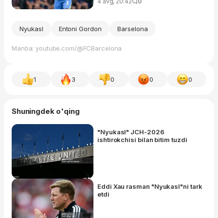
4 avg, 20:42
0
Nyukasl
Entoni Gordon
Barselona
Manba: youtube.com/@FCBarcelona
1
3
0
0
0
Shuningdek o'qing
"Nyukasl" JCH-2026
ishtirokchisi bilan bitim tuzdi
Eddi Xau rasman "Nyukasl"ni tark
etdi