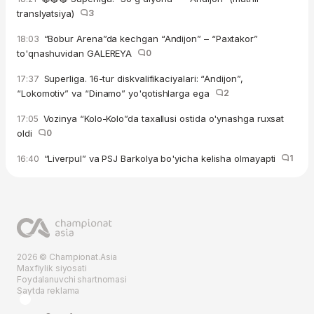
translyatsiya)
3
“Bobur Arena”da kechgan “Andijon” – “Paxtakor”
18:03
to'qnashuvidan GALEREYA
0
Superliga. 16-tur diskvalifikaciyalari: “Andijon”,
17:37
“Lokomotiv” va “Dinamo” yo'qotishlarga ega
2
Vozinya “Kolo-Kolo”da taxallusi ostida o'ynashga ruxsat
17:05
oldi
0
“Liverpul” va PSJ Barkolya bo'yicha kelisha olmayapti
1
16:40
2026 © Championat.Asia
Maxfiylik siyosati
Foydalanuvchi shartnomasi
Saytda reklama