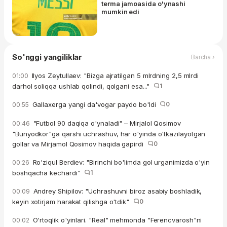
terma jamoasida o'ynashi
mumkin edi
So'nggi yangiliklar
Barcha ›
Ilyos Zeytullaev: "Bizga ajratilgan 5 mlrdning 2,5 mlrdi
01:00
darhol soliqqa ushlab qolindi, qolgani esa..."
1
Gallaxerga yangi da'vogar paydo bo'ldi
0
00:55
"Futbol 90 daqiqa o'ynaladi" – Mirjalol Qosimov
00:46
"Bunyodkor"ga qarshi uchrashuv, har o'yinda o'tkazilayotgan
gollar va Mirjamol Qosimov haqida gapirdi
0
Ro'ziqul Berdiev: "Birinchi bo'limda gol urganimizda o'yin
00:26
boshqacha kechardi"
1
Andrey Shipilov: "Uchrashuvni biroz asabiy boshladik,
00:09
keyin xotirjam harakat qilishga o'tdik"
0
O'rtoqlik o'yinlari. "Real" mehmonda "Ferencvarosh"ni
00:02