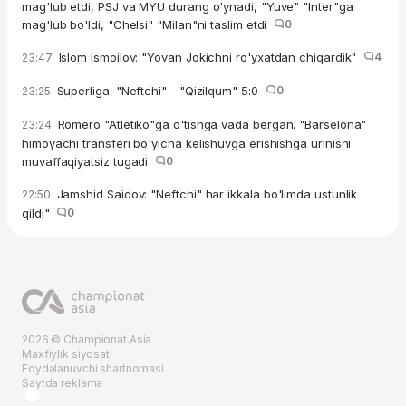
mag'lub etdi, PSJ va MYU durang o'ynadi, "Yuve" "Inter"ga
mag'lub bo'ldi, "Chelsi" "Milan"ni taslim etdi
0
Islom Ismoilov: "Yovan Jokichni ro'yxatdan chiqardik"
4
23:47
Superliga. "Neftchi" - "Qizilqum" 5:0
0
23:25
Romero "Atletiko"ga o'tishga vada bergan. "Barselona"
23:24
himoyachi transferi bo'yicha kelishuvga erishishga urinishi
muvaffaqiyatsiz tugadi
0
Jamshid Saidov: "Neftchi" har ikkala bo'limda ustunlik
22:50
qildi"
0
2026 © Championat.Asia
Maxfiylik siyosati
Foydalanuvchi shartnomasi
Saytda reklama