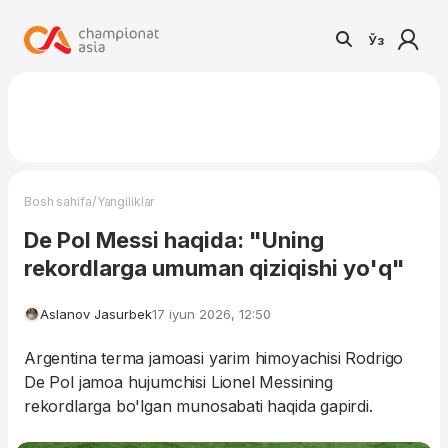
Ўз
/
Bosh sahifa
Yangiliklar
De Pol Messi haqida: "Uning
rekordlarga umuman qiziqishi yo'q"
Aslanov Jasurbek
17 iyun 2026, 12:50
Argentina terma jamoasi yarim himoyachisi Rodrigo
De Pol jamoa hujumchisi Lionel Messining
rekordlarga bo'lgan munosabati haqida gapirdi.