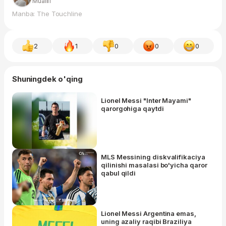
Muallif
Manba: The Touchline
2
1
0
0
0
Shuningdek o'qing
Lionel Messi "Inter Mayami"
qarorgohiga qaytdi
MLS Messining diskvalifikaciya
qilinishi masalasi bo'yicha qaror
qabul qildi
Lionel Messi Argentina emas,
uning azaliy raqibi Braziliya