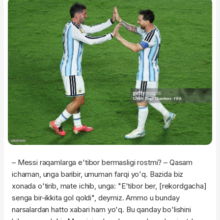
– Messi raqamlarga e'tibor bermasligi rostmi? – Qasam
ichaman, unga baribir, umuman farqi yo'q. Bazida biz
xonada o'tirib, mate ichib, unga: "E'tibor ber, [rekordgacha]
senga bir-ikkita gol qoldi", deymiz. Ammo u bunday
narsalardan hatto xabari ham yo'q. Bu qanday bo'lishini