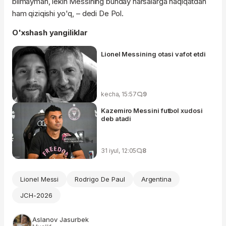
bilmayman, lekin Messining bunday narsalarga haqiqatdan
ham qiziqishi yo'q, – dedi De Pol.
O'xshash yangiliklar
Lionel Messining otasi vafot etdi
kecha, 15:57
9
Kazemiro Messini futbol xudosi
deb atadi
31 iyul, 12:05
8
Lionel Messi
Rodrigo De Paul
Argentina
JCH-2026
Aslanov Jasurbek