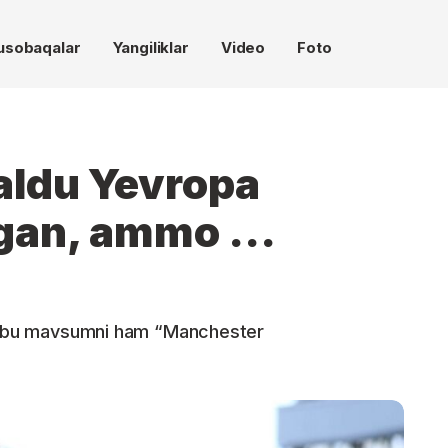
usobaqalar
Yangiliklar
Video
Foto
aldu Yevropa
gan, ammo ...
lan bu mavsumni ham “Manchester