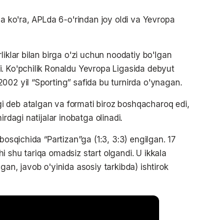
ga ko'ra, APLda 6-o'rindan joy oldi va Yevropa
liklar bilan birga o'zi uchun noodatiy bo'lgan
. Ko'pchilik Ronaldu Yevropa Ligasida debyut
002 yil “Sporting” safida bu turnirda o'ynagan.
 deb atalgan va formati biroz boshqacharoq edi,
irdagi natijalar inobatga olinadi.
bosqichida “Partizan”ga (1:3, 3:3) engilgan. 17
 shu tariqa omadsiz start olgandi. U ikkala
gan, javob o'yinida asosiy tarkibda) ishtirok