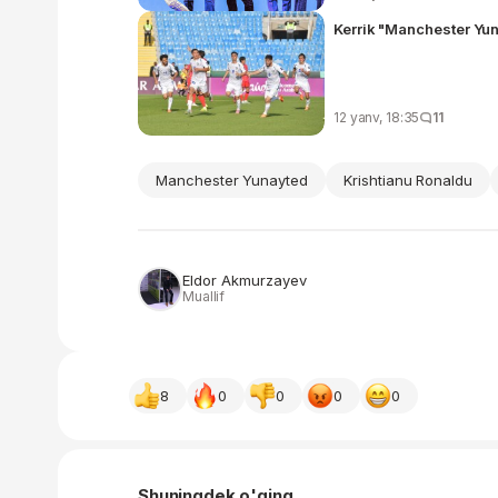
Kerrik "Manchester Yun
12 yanv, 18:35
11
Manchester Yunayted
Krishtianu Ronaldu
Eldor Akmurzayev
Muallif
8
0
0
0
0
Shuningdek o'qing