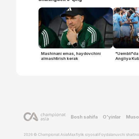
Mashinani emas, haydovchini
"Uembli"da 
almashtirish kerak
Angliya Kub
Bosh sahifa
O'yinlar
Muso
2026 © Championat.Asia
Maxfiylik siyosati
Foydalanuvchi shartn