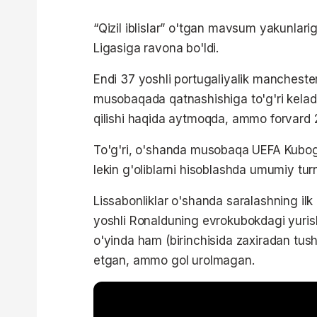
“Qizil iblislar” o'tgan mavsum yakunlari
Ligasiga ravona bo'ldi.
Endi 37 yoshli portugaliyalik manchester
musobaqada qatnashishiga to'g'ri keladi
qilishi haqida aytmoqda, ammo forvard 2
To'g'ri, o'shanda musobaqa UEFA Kubogi
lekin g'oliblarni hisoblashda umumiy turn
Lissabonliklar o'shanda saralashning ilk 
yoshli Ronalduning evrokubokdagi yurishi
o'yinda ham (birinchisida zaxiradan tush
etgan, ammo gol urolmagan.