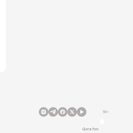
18+
Qora fon