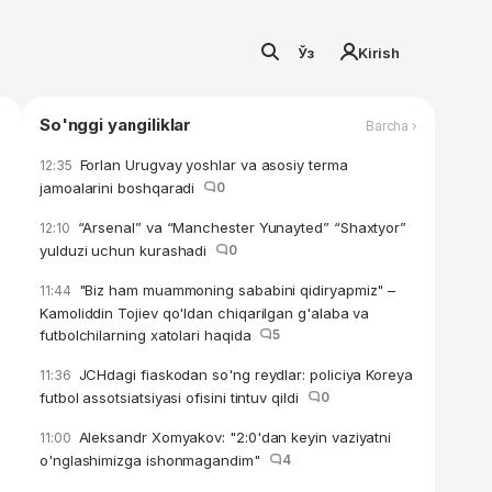
Ўз
Kirish
So'nggi yangiliklar
Barcha ›
Forlan Urugvay yoshlar va asosiy terma
12:35
jamoalarini boshqaradi
0
“Arsenal” va “Manchester Yunayted” “Shaxtyor”
12:10
yulduzi uchun kurashadi
0
"Biz ham muammoning sababini qidiryapmiz" –
11:44
Kamoliddin Tojiev qo'ldan chiqarilgan g'alaba va
futbolchilarning xatolari haqida
5
JCHdagi fiaskodan so'ng reydlar: policiya Koreya
11:36
futbol assotsiatsiyasi ofisini tintuv qildi
0
Aleksandr Xomyakov: "2:0'dan keyin vaziyatni
11:00
o'nglashimizga ishonmagandim"
4