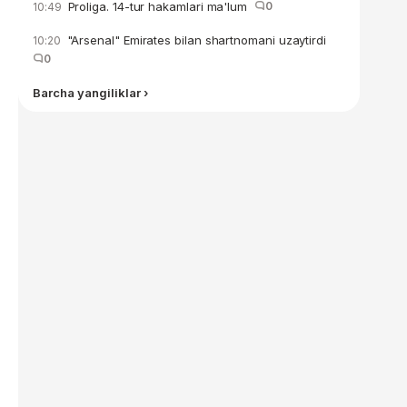
Proliga. 14-tur hakamlari ma'lum
0
10:49
"Arsenal" Emirates bilan shartnomani uzaytirdi
10:20
0
Barcha yangiliklar ›