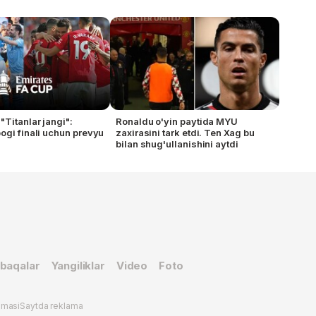
"Titanlar jangi":
Ronaldu o'yin paytida MYU
ogi finali uchun prevyu
zaxirasini tark etdi. Ten Xag bu
bilan shug'ullanishini aytdi
baqalar
Yangiliklar
Video
Foto
omasi
Saytda reklama