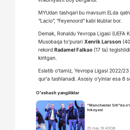
imkoniyatni boy bergandi.
MYUdan tashqari bu mavsum ELda qatnash
“Lacio”, “Feyenoord” kabi klublar bor.
Demak, Ronaldu Yevropa Ligasi (UEFA Kub
Musobaqa to'purari
Xenrik Larsson
(40
rekord
Radamel Falkao
(17 ta) tegishlid
kiritgan.
Eslatib o'tamiz, Yevropa Ligasi 2022/2
qur'a tashlanadi. Asosiy o'yinlar esa 8 s
O'xshash yangiliklar
“Manchester Siti”da o'n
hikoyasi
25 may, 16:40
0