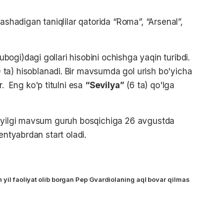
adigan taniqlilar qatorida “Roma”, “Arsenal”,
ogi)dagi gollari hisobini ochishga yaqin turibdi.
 ta) hisoblanadi. Bir mavsumda gol urish bo'yicha
ir. Eng ko'p titulni esa
“Sevilya”
(6 ta) qo'lga
3 yilgi mavsum guruh bosqichiga 26 avgustda
entyabrdan start oladi.
 yil faoliyat olib borgan Pep Gvardiolaning aql bovar qilmas