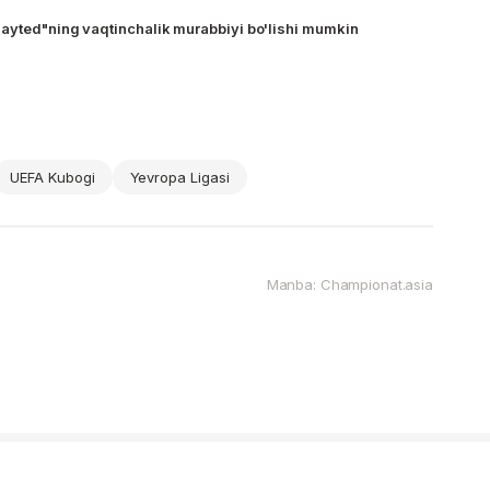
ayted"ning vaqtinchalik murabbiyi bo'lishi mumkin
UEFA Kubogi
Yevropa Ligasi
Manba: Championat.asia