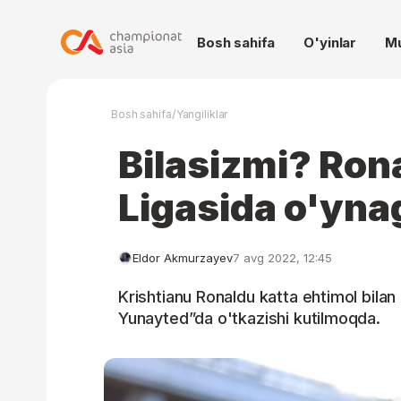
Bosh sahifa
O'yinlar
M
/
Bosh sahifa
Yangiliklar
Bilasizmi? Ron
Ligasida o'yna
Eldor Akmurzayev
7 avg 2022, 12:45
Krishtianu Ronaldu katta ehtimol bi
Yunayted”da o'tkazishi kutilmoqda.