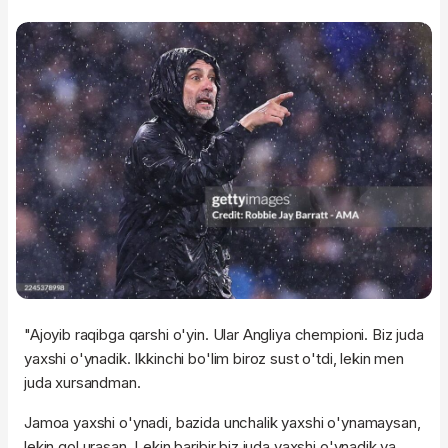
"Ajoyib raqibga qarshi o'yin. Ular Angliya chempioni. Biz juda
yaxshi o'ynadik. Ikkinchi bo'lim biroz sust o'tdi, lekin men
juda xursandman.
Jamoa yaxshi o'ynadi, bazida unchalik yaxshi o'ynamaysan,
lekin gol urasan. Lekin baribir biz juda yaxshi o'ynadik va