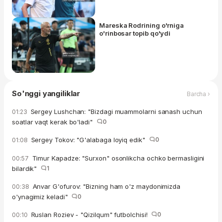
Mareska Rodrining o'rniga
o'rinbosar topib qo'ydi
So'nggi yangiliklar
Barcha ›
Sergey Lushchan: "Bizdagi muammolarni sanash uchun
01:23
soatlar vaqt kerak bo'ladi"
0
Sergey Tokov: "G'alabaga loyiq edik"
0
01:08
Timur Kapadze: "Surxon" osonlikcha ochko bermasligini
00:57
bilardik"
1
Anvar G'ofurov: "Bizning ham o'z maydonimizda
00:38
o'ynagimiz keladi"
0
Ruslan Roziev - "Qizilqum" futbolchisi!
0
00:10