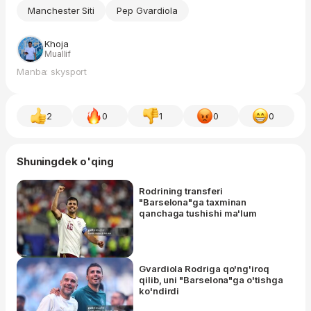
Manchester Siti
Pep Gvardiola
Khoja
Muallif
Manba: skysport
2
0
1
0
0
Shuningdek o'qing
Rodrining transferi
"Barselona"ga taxminan
qanchaga tushishi ma'lum
Gvardiola Rodriga qo'ng'iroq
qilib, uni "Barselona"ga o'tishga
ko'ndirdi