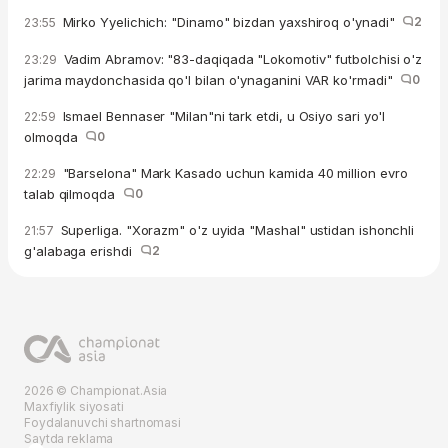
Mirko Yyelichich: "Dinamo" bizdan yaxshiroq o'ynadi"
2
23:55
Vadim Abramov: "83-daqiqada "Lokomotiv" futbolchisi o'z
23:29
jarima maydonchasida qo'l bilan o'ynaganini VAR ko'rmadi"
0
Ismael Bennaser "Milan"ni tark etdi, u Osiyo sari yo'l
22:59
olmoqda
0
"Barselona" Mark Kasado uchun kamida 40 million evro
22:29
talab qilmoqda
0
Superliga. "Xorazm" o'z uyida "Mashal" ustidan ishonchli
21:57
g'alabaga erishdi
2
2026 © Championat.Asia
Maxfiylik siyosati
Foydalanuvchi shartnomasi
Saytda reklama