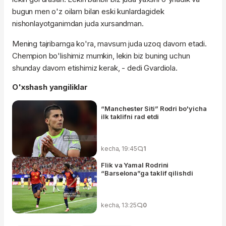
bugun men o'z oilam bilan eski kunlardagidek
nishonlayotganimdan juda xursandman.
Mening tajribamga ko'ra, mavsum juda uzoq davom etadi.
Chempion bo'lishimiz mumkin, lekin biz buning uchun
shunday davom etishimiz kerak, - dedi Gvardiola.
O'xshash yangiliklar
“Manchester Siti” Rodri bo'yicha
ilk taklifni rad etdi
kecha, 19:45
1
Flik va Yamal Rodrini
“Barselona”ga taklif qilishdi
kecha, 13:25
0