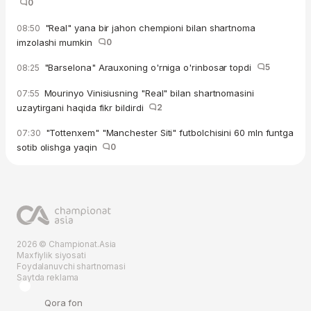
0
"Real" yana bir jahon chempioni bilan shartnoma
08:50
imzolashi mumkin
0
"Barselona" Arauxoning o'rniga o'rinbosar topdi
5
08:25
Mourinyo Vinisiusning "Real" bilan shartnomasini
07:55
uzaytirgani haqida fikr bildirdi
2
"Tottenxem" "Manchester Siti" futbolchisini 60 mln funtga
07:30
sotib olishga yaqin
0
2026 © Championat.Asia
Maxfiylik siyosati
Foydalanuvchi shartnomasi
Saytda reklama
Qora fon