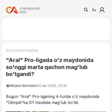
Ўз
/
Bosh sahifa
Yangiliklar
"Aral" Pro-ligada o'z maydonida
so'nggi marta qachon mag'lub
bo'lgandi?
Mirjalol Normatov
24 apr 2025, 22:35
Bugun "Aral" Pro-liganing 4-turida o'z maydonida
"Olimpik"ka 0:1 hisobida mag'lub bo'ldi.