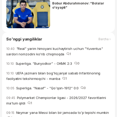
Bobur Abdurahmonov: “Bolalar
o'syapti”
So'nggi yangiliklar
Barcha ›
"Real" yarim himoyani kuchaytirish uchun "Yuventus"
10:40
sardori nomzodini ko'rib chiqmoqda
1
Superliga. “Bunyodkor” - OKMK 2:3
0
10:10
UEFA jazmani bilan bog'liq janjal sabab Infantinoning
10:10
faoliyatini tekshirmoqchi - manba
1
Superliga. “Nasaf” - “Qo'qon-1912“ 0:0
0
10:05
Polymarket Chempionlar ligasi - 2026/2027 favoritlarini
09:45
ma'lum qildi
1
Neymar yana Messi bilan bir jamoada to'p tepishi mumkin
09:15