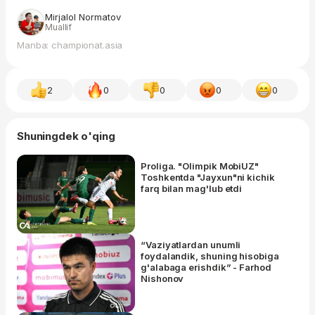
Mirjalol Normatov
Muallif
Manba: championat.asia
2
0
0
0
0
Shuningdek o'qing
Proliga. "Olimpik MobiUZ"
Toshkentda "Jayxun"ni kichik
farq bilan mag'lub etdi
“Vaziyatlardan unumli
foydalandik, shuning hisobiga
g'alabaga erishdik” - Farhod
Nishonov