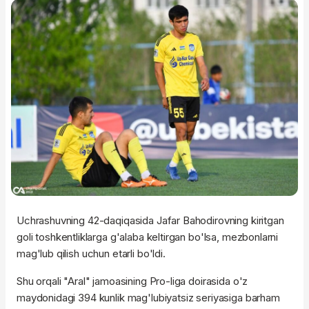
Uchrashuvning 42-daqiqasida Jafar Bahodirovning kiritgan
goli toshkentliklarga g'alaba keltirgan bo'lsa, mezbonlarni
mag'lub qilish uchun etarli bo'ldi.
Shu orqali "Aral" jamoasining Pro-liga doirasida o'z
maydonidagi 394 kunlik mag'lubiyatsiz seriyasiga barham