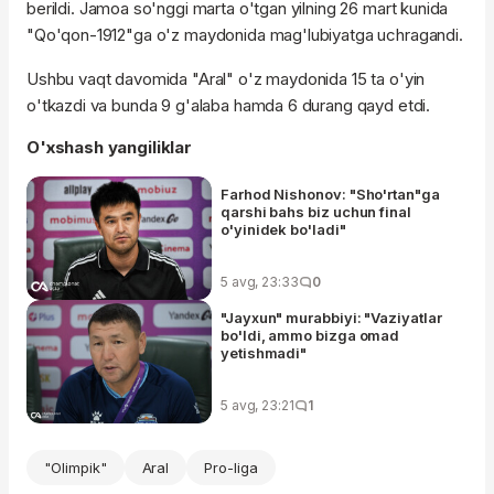
berildi. Jamoa so'nggi marta o'tgan yilning 26 mart kunida
"Qo'qon-1912"ga o'z maydonida mag'lubiyatga uchragandi.
Ushbu vaqt davomida "Aral" o'z maydonida 15 ta o'yin
o'tkazdi va bunda 9 g'alaba hamda 6 durang qayd etdi.
O'xshash yangiliklar
Farhod Nishonov: "Sho'rtan"ga
qarshi bahs biz uchun final
o'yinidek bo'ladi"
5 avg, 23:33
0
"Jayxun" murabbiyi: "Vaziyatlar
bo'ldi, ammo bizga omad
yetishmadi"
5 avg, 23:21
1
"Olimpik"
Aral
Pro-liga