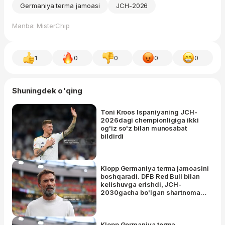
Germaniya terma jamoasi
JCH-2026
Manba: MisterChip
1
0
0
0
0
Shuningdek o'qing
Toni Kroos Ispaniyaning JCH-
2026dagi chempionligiga ikki
og'iz so'z bilan munosabat
bildirdi
Klopp Germaniya terma jamoasini
boshqaradi. DFB Red Bull bilan
kelishuvga erishdi, JCH-
2030gacha bo'lgan shartnoma
juma kuni imzolanadi
Klopp Germaniya terma