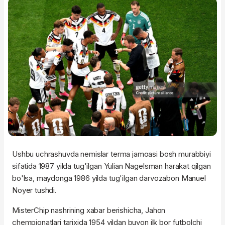
Ushbu uchrashuvda nemislar terma jamoasi bosh murabbiyi
sifatida 1987 yilda tug'ilgan Yulian Nagelsman harakat qilgan
bo'lsa, maydonga 1986 yilda tug'ilgan darvozabon Manuel
Noyer tushdi.
MisterChip nashrining xabar berishicha, Jahon
chempionatlari tarixida 1954 yildan buyon ilk bor futbolchi