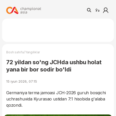
Ўз
/
Bosh sahifa
Yangiliklar
72 yildan so'ng JCHda ushbu holat
yana bir bor sodir bo'ldi
15 iyun 2026, 07:15
Germaniya terma jamoasi JCH-2026 guruh bosqichi
uchrashuvida Kyurasao ustidan 7:1 hisobida g'alaba
qozondi.