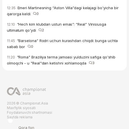
Emeri Martinesning “Aston Villa”dagi kelajagi bo'yicha bir
12:35
qarorga keldi
0
“Hech kim klubdan ustun emas”: “Real” Vinisiusga
12:10
ultimatum qo'ydi
2
“Barselona” Rodri uchun kurashdan chiqdi: bunga uchta
11:45
sabab bor
0
"Roma" Braziliya terma jamoasi yulduzini safiga qo'shib
11:20
olmoqchi - u "Real"dan ketishni xohlamoqda
3
2026 © Championat.Asia
Maxfiylik siyosati
Foydalanuvchi shartnomasi
Saytda reklama
Qora fon