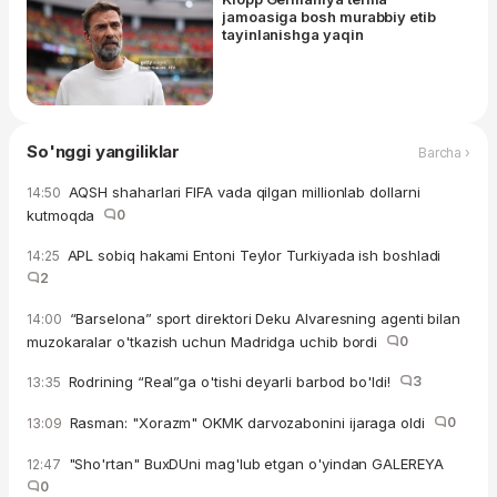
jamoasiga bosh murabbiy etib
tayinlanishga yaqin
So'nggi yangiliklar
Barcha ›
AQSH shaharlari FIFA vada qilgan millionlab dollarni
14:50
kutmoqda
0
APL sobiq hakami Entoni Teylor Turkiyada ish boshladi
14:25
2
“Barselona” sport direktori Deku Alvaresning agenti bilan
14:00
muzokaralar o'tkazish uchun Madridga uchib bordi
0
Rodrining “Real”ga o'tishi deyarli barbod bo'ldi!
3
13:35
Rasman: "Xorazm" OKMK darvozabonini ijaraga oldi
0
13:09
"Sho'rtan" BuxDUni mag'lub etgan o'yindan GALEREYA
12:47
0