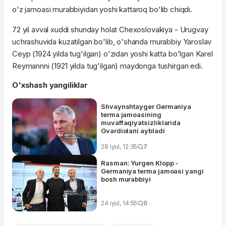
o'z jamoasi murabbiyidan yoshi kattaroq bo'lib chiqdi.
72 yil avval xuddi shunday holat Chexoslovakiya - Urugvay
uchrashuvida kuzatilgan bo'lib, o'shanda murabbiy Yaroslav
Ceyp (1924 yilda tug'ilgan) o'zidan yoshi katta bo'lgan Karel
Reymannni (1921 yilda tug'ilgan) maydonga tushirgan edi.
O'xshash yangiliklar
Shvaynshtayger Germaniya
terma jamoasining
muvaffaqiyatsizliklarida
Gvardiolani aybladi
28 iyul, 12:35
7
Rasman: Yurgen Klopp -
Germaniya terma jamoasi yangi
bosh murabbiyi
24 iyul, 14:55
0