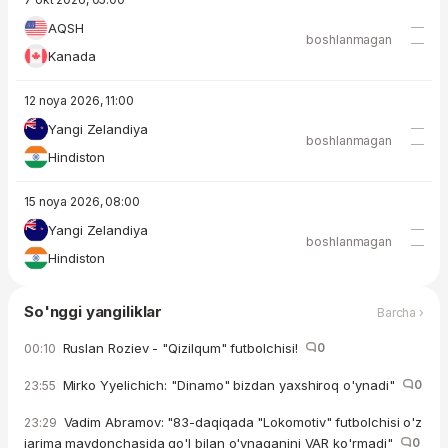
—
AQSH
boshlanmagan
—
Kanada
12 noya 2026, 11:00
—
Yangi Zelandiya
boshlanmagan
—
Hindiston
15 noya 2026, 08:00
—
Yangi Zelandiya
boshlanmagan
—
Hindiston
So'nggi yangiliklar
Barcha ›
Ruslan Roziev - "Qizilqum" futbolchisi!
0
00:10
Mirko Yyelichich: "Dinamo" bizdan yaxshiroq o'ynadi"
0
23:55
Vadim Abramov: "83-daqiqada "Lokomotiv" futbolchisi o'z
23:29
jarima maydonchasida qo'l bilan o'ynaganini VAR ko'rmadi"
0