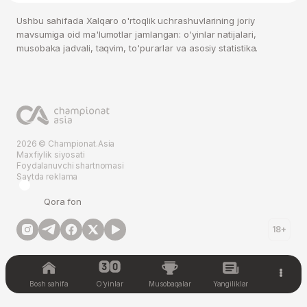
Ushbu sahifada Xalqaro o'rtoqlik uchrashuvlarining joriy
mavsumiga oid ma'lumotlar jamlangan: o'yinlar natijalari,
musobaka jadvali, taqvim, to'purarlar va asosiy statistika.
2026 © Championat.Asia
Maxfiylik siyosati
Foydalanuvchi shartnomasi
Saytda reklama
Qora fon
18+
Bosh sahifa
O'yinlar
Musobaqalar
Yangiliklar