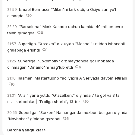
Ismael Bennaser "Milan"ni tark etdi, u Osiyo sari yo'l
22:59
olmoqda
0
"Barselona" Mark Kasado uchun kamida 40 million evro
22:29
talab qilmoqda
0
Superliga. "Xorazm" o'z uyida "Mashal" ustidan ishonchli
21:57
g'alabaga erishdi
1
Superliga. "Lokomotiv" o'z maydonida goli inobatga
21:25
olinmagan "Dinamo"ni mag'lub etdi
6
Rasman: Mastantuono faoliyatini A Seriyada davom ettiradi
21:10
0
"Aral" yana yutdi, "G'azalkent" o'yinida 7 ta gol va 3 ta
21:01
qizil kartochka | "Proliga sharhi", 13-tur
0
Superliga. "Surxon" Namanganda mezbon bo'lgan o'yinda
20:55
"Navbahor" g'alaba qozondi
6
Barcha yangiliklar ›