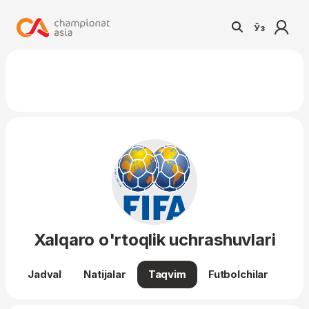
Ўз
Xalqaro o'rtoqlik uchrashuvlari
Jadval
Natijalar
Taqvim
Futbolchilar