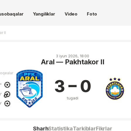
usobaqalar
Yangiliklar
Video
Foto
r II
3 iyun 2026, 18:00
Aral — Pakhtakor II
voqealar
3 – 0
′
′
tugadi
′
Sharh
Statistika
Tarkiblar
Fikrlar