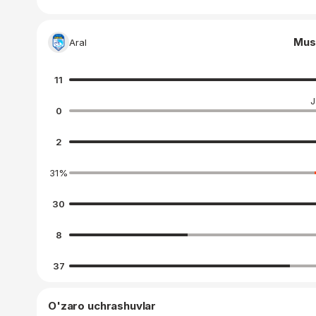
Mus
Aral
11
J
0
2
31
%
30
8
37
O'zaro uchrashuvlar