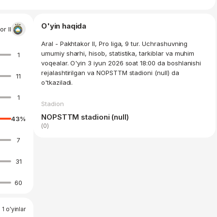
O'yin haqida
r II
Aral - Pakhtakor II, Pro liga, 9 tur. Uchrashuvning
umumiy sharhi, hisob, statistika, tarkiblar va muhim
1
voqealar. O'yin 3 iyun 2026 soat 18:00 da boshlanishi
rejalashtirilgan va NOPSTTM stadioni (null) da
11
o'tkaziladi.
1
Stadion
NOPSTTM stadioni (null)
43
%
(0)
7
31
60
 1 o'yinlar