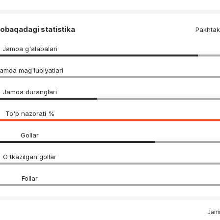
obaqadagi statistika
Pakhtako
Jamoa g'alabalari
amoa mag'lubiyatlari
Jamoa duranglari
To'p nazorati %
Gollar
O'tkazilgan gollar
Follar
Jami