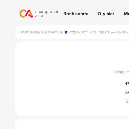
Bosh sahifa
O'yinlar
M
/
/
/
Bosh sahifa
Musobaqalar
O'zbekiston. Pro liga
Aral — Pakhtako
So'nggi 
47
36
10