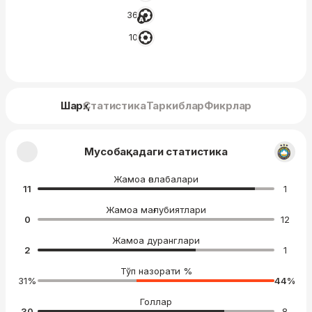
36′
10′
Шарҳ
Статистика
Таркиблар
Фикрлар
Мусобақадаги статистика
Жамоа ғалабалари
11
1
Жамоа мағлубиятлари
0
12
Жамоа дуранглари
2
1
Тўп назорати %
31
%
44
%
Голлар
30
8