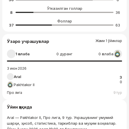
Ўтказилган голлар
8
36
Фоллар
37
63
Ўзаро учрашувлар
Жами 1 ўйинлар
1 ғалаба
0 дуранг
0 ғалаба
3 июн 2026
Aral
3
0
Pakhtakor II
Про лига
9 тур
Ўйин ҳақида
Aral — Pakhtakor II, Про лига, 9 тур. Учрашувнинг умумий
шарҳи, ҳисоб, статистика, таркиблар ва муҳим воқеалар.