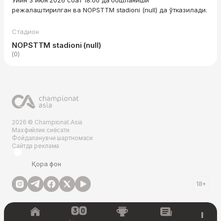
Ўйин 3 июн 2026 соат 18:00 да бошланиши
режалаштирилган ва NOPSTTM stadioni (null) да ўтказилади.
Стадион
NOPSTTM stadioni (null)
(0)
2026 © Championat.Asia
Махфийлик сиёсати
Фойдаланувчи шартномаси
Сайтда реклама
Қора фон
18+