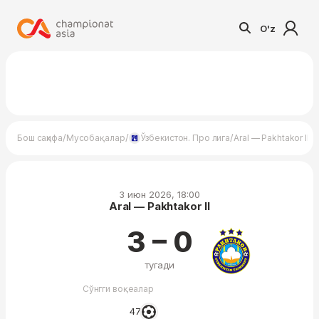
O'z
/
/
/
Бош саҳифа
Мусобақалар
Ўзбекистон. Про лига
Aral — Pakhtakor II
3 июн 2026, 18:00
Aral — Pakhtakor II
3 – 0
тугади
Сўнгги воқеалар
47′