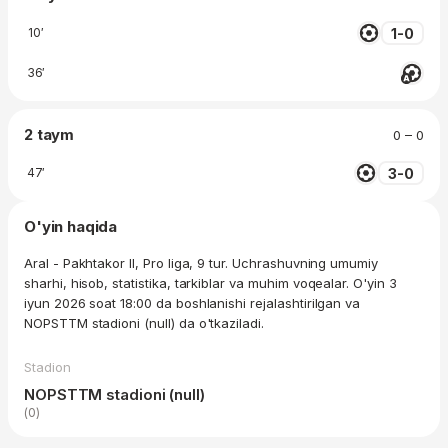
1-0
10′
36′
2 taym
0 – 0
3-0
47′
O'yin haqida
Aral - Pakhtakor II, Pro liga, 9 tur. Uchrashuvning umumiy
sharhi, hisob, statistika, tarkiblar va muhim voqealar. O'yin 3
iyun 2026 soat 18:00 da boshlanishi rejalashtirilgan va
NOPSTTM stadioni (null) da o'tkaziladi.
Stadion
NOPSTTM stadioni (null)
(0)