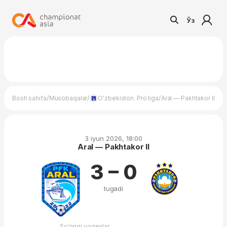
Ўз
/
/
/
Bosh sahifa
Musobaqalar
O'zbekiston. Pro liga
Aral — Pakhtakor II
3 iyun 2026, 18:00
Aral — Pakhtakor II
3 – 0
tugadi
So'nggi voqealar