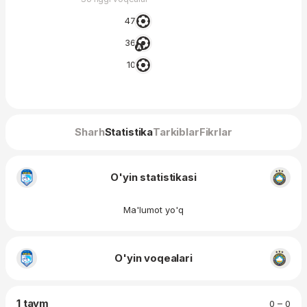
47′
36′
10′
Sharh
Statistika
Tarkiblar
Fikrlar
O'yin statistikasi
Ma'lumot yo'q
O'yin voqealari
1 taym
0 – 0