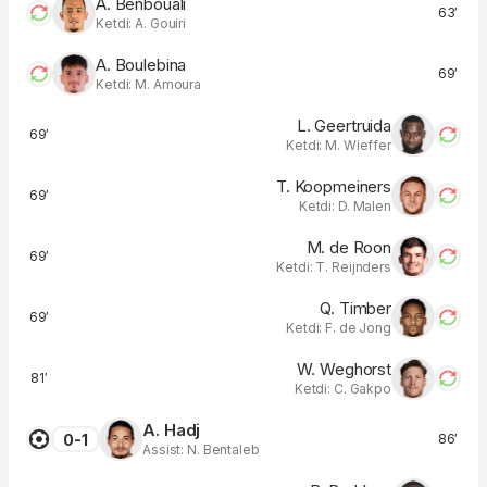
A. Benbouali
63′
Ketdi: A. Gouiri
A. Boulebina
69′
Ketdi: M. Amoura
L. Geertruida
69′
Ketdi: M. Wieffer
T. Koopmeiners
69′
Ketdi: D. Malen
M. de Roon
69′
Ketdi: T. Reijnders
Q. Timber
69′
Ketdi: F. de Jong
W. Weghorst
81′
Ketdi: C. Gakpo
A. Hadj
0-1
86′
Assist: N. Bentaleb