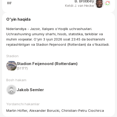
B. Brobbey
88′
Ketdi: J. van Hecke
O'yin haqida
Niderlandiya - Jazoir, Xalqaro o'rtoqlik uchrashuvlari.
Uchrashuvning umumiy sharhi, hisob, statistika, tarkiblar va
muhim voqealar. O'yin 3 iyun 2026 soat 23:45 da boshlanishi
rejalashtirilgan va Stadion Feijenoord (Rotterdam) da o'tkaziladi.
Stadion
Stadion Feijenoord (Rotterdam)
(51 177)
Bosh hakam
Jakob Semler
Yordamchi hakamlar
Martin Höfler, Alexander Borucki, Chiristian-Petru Ciochirca