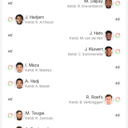
M. Depay
46′
Ketdi: R. Gravenberch
J. Hadjam
46′
Ketdi: R. Aït Nouri
J. Hato
46′
Ketdi: M. van de Ven
J. Kluivert
46′
Ketdi: C. Summerville
I. Maza
46′
Ketdi: R. Mahrez
A. Hadj
46′
Ketdi: A. Mandi
R. Roefs
46′
Ketdi: B. Verbruggen
M. Tougai
46′
Ketdi: R. Zerrouki