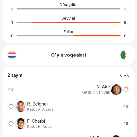
Ofsaydlar
2
2
Seyvlar
1
6
Follar
11
9
O'yin voqealari
2 taym
0 – 0
N. Aké
46′
Ketdi: V. van Dijk
R. Belghali
46′
Ketdi: A. Abada
F. Chaïbi
46′
Ketdi: H. Aouar