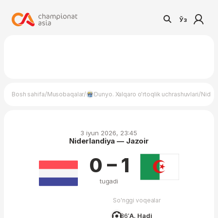
Ўз
/
/
/
Bosh sahifa
Musobaqalar
Dunyo. Xalqaro o'rtoqlik uchrashuvlari
Nider
3 iyun 2026, 23:45
Niderlandiya — Jazoir
0 – 1
tugadi
So'nggi voqealar
86′
A. Hadj