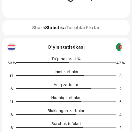
Sharh
Statistika
Tarkiblar
Fikrlar
O'yin statistikasi
To'p nazorati %
53
%
47
%
Jami zarbalar
17
8
Aniq zarbalar
6
2
Noaniq zarbalar
11
6
Bloklangan zarbalar
6
4
Burchak to'plari
6
3