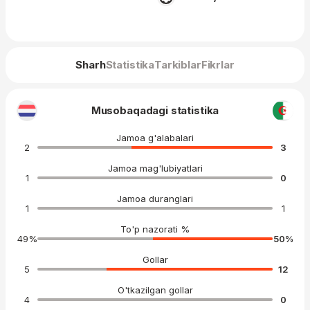
Sharh
Statistika
Tarkiblar
Fikrlar
Musobaqadagi statistika
Jamoa g'alabalari
2
3
Jamoa mag'lubiyatlari
1
0
Jamoa duranglari
1
1
To'p nazorati %
49
%
50
%
Gollar
5
12
O'tkazilgan gollar
4
0