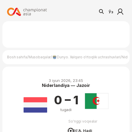
Ўз
/
/
/
Bosh sahifa
Musobaqalar
Dunyo. Xalqaro o'rtoqlik uchrashuvlari
Nider
3 iyun 2026, 23:45
Niderlandiya — Jazoir
0 – 1
tugadi
So'nggi voqealar
86′
A. Hadj