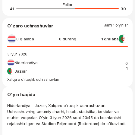
Follar
41
30
O'zaro uchrashuvlar
Jami 1 o'yinlar
0 g'alaba
0 durang
1 g'alaba
3 iyun 2026
Niderlandiya
0
1
Jazoir
Xalqaro o'rtoqlik uchrashuvlari
O'yin haqida
Niderlandiya - Jazoir, Xalqaro o'rtoqlik uchrashuvlari.
Uchrashuvning umumiy sharhi, hisob, statistika, tarkiblar va
muhim voqealar. O'yin 3 iyun 2026 soat 23:45 da boshlanishi
rejalashtirilgan va Stadion Feijenoord (Rotterdam) da o'tkaziladi.