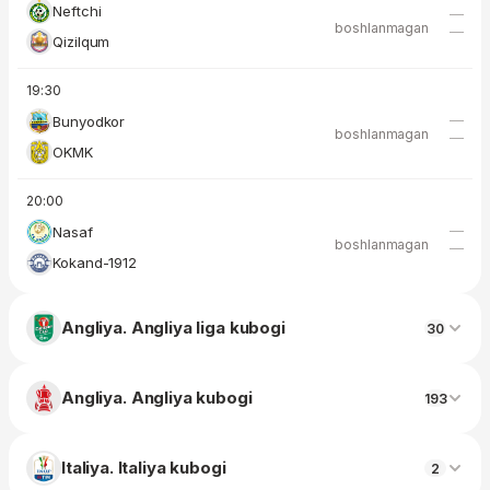
Neftchi
—
boshlanmagan
—
Qizilqum
19:30
—
Bunyodkor
boshlanmagan
—
OKMK
20:00
—
Nasaf
boshlanmagan
—
Kokand-1912
Angliya. Angliya liga kubogi
30
Angliya. Angliya kubogi
193
Italiya. Italiya kubogi
2