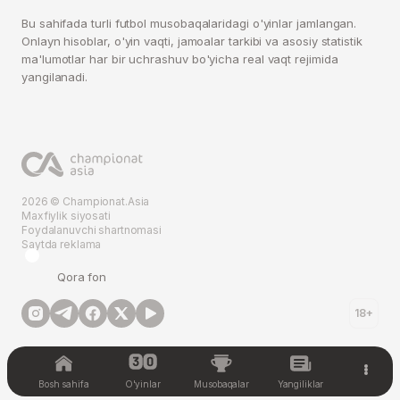
Bu sahifada turli futbol musobaqalaridagi o'yinlar jamlangan.
Onlayn hisoblar, o'yin vaqti, jamoalar tarkibi va asosiy statistik
ma'lumotlar har bir uchrashuv bo'yicha real vaqt rejimida
yangilanadi.
2026 © Championat.Asia
Maxfiylik siyosati
Foydalanuvchi shartnomasi
Saytda reklama
Qora fon
18+
Bosh sahifa
O'yinlar
Musobaqalar
Yangiliklar