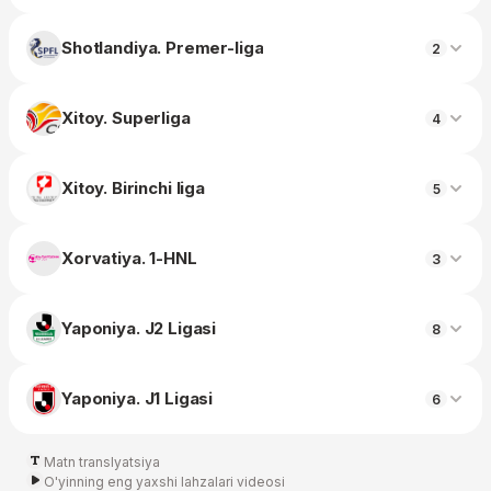
Shotlandiya. Premer-liga
2
Xitoy. Superliga
4
Xitoy. Birinchi liga
5
Xorvatiya. 1-HNL
3
Yaponiya. J2 Ligasi
8
Yaponiya. J1 Ligasi
6
Matn translyatsiya
O'yinning eng yaxshi lahzalari videosi