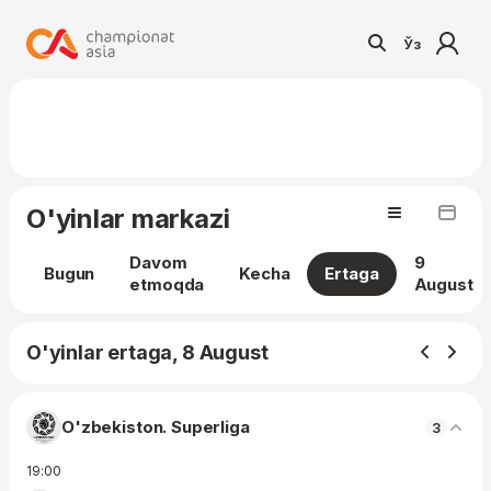
Ўз
O'yinlar markazi
Davom
9
Bugun
Kecha
Ertaga
etmoqda
August
O'yinlar ertaga, 8 August
O'zbekiston. Superliga
3
19:00