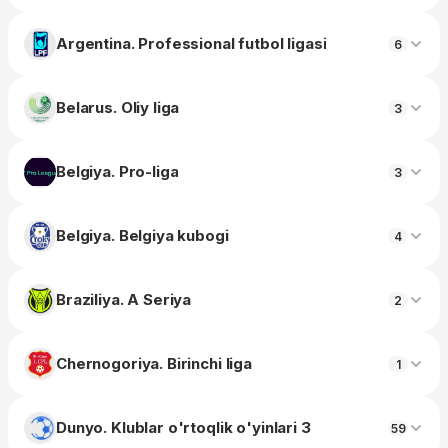
Argentina. Professional futbol ligasi
6
Belarus. Oliy liga
3
Belgiya. Pro-liga
3
Belgiya. Belgiya kubogi
4
Braziliya. A Seriya
2
Chernogoriya. Birinchi liga
1
Dunyo. Klublar o'rtoqlik o'yinlari 3
59