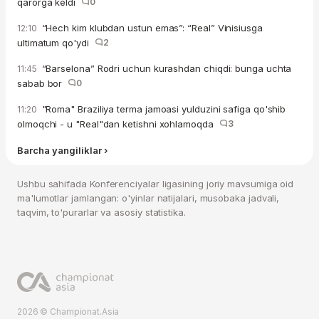
qarorga keldi
0
“Hech kim klubdan ustun emas”: “Real” Vinisiusga
12:10
ultimatum qo'ydi
2
“Barselona” Rodri uchun kurashdan chiqdi: bunga uchta
11:45
sabab bor
0
"Roma" Braziliya terma jamoasi yulduzini safiga qo'shib
11:20
olmoqchi - u "Real"dan ketishni xohlamoqda
3
Barcha yangiliklar ›
Ushbu sahifada Konferenciyalar ligasining joriy mavsumiga oid
ma'lumotlar jamlangan: o'yinlar natijalari, musobaka jadvali,
taqvim, to'purarlar va asosiy statistika.
2026 © Championat.Asia