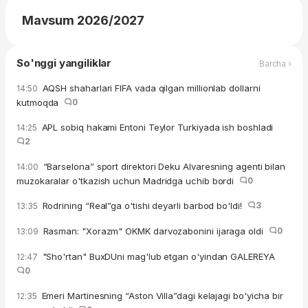
Mavsum 2026/2027
So'nggi yangiliklar
Barcha ›
AQSH shaharlari FIFA vada qilgan millionlab dollarni
14:50
kutmoqda
0
APL sobiq hakami Entoni Teylor Turkiyada ish boshladi
14:25
2
“Barselona” sport direktori Deku Alvaresning agenti bilan
14:00
muzokaralar o'tkazish uchun Madridga uchib bordi
0
Rodrining “Real”ga o'tishi deyarli barbod bo'ldi!
3
13:35
Rasman: "Xorazm" OKMK darvozabonini ijaraga oldi
0
13:09
"Sho'rtan" BuxDUni mag'lub etgan o'yindan GALEREYA
12:47
0
Emeri Martinesning “Aston Villa”dagi kelajagi bo'yicha bir
12:35