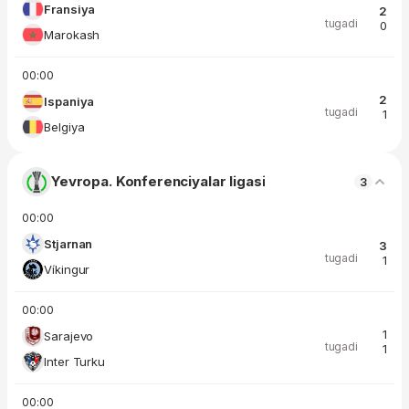
Fransiya
2
tugadi
0
Marokash
00:00
2
Ispaniya
tugadi
1
Belgiya
Yevropa. Konferenciyalar ligasi
3
00:00
Stjarnan
3
tugadi
1
Víkingur
00:00
1
Sarajevo
tugadi
1
Inter Turku
00:00