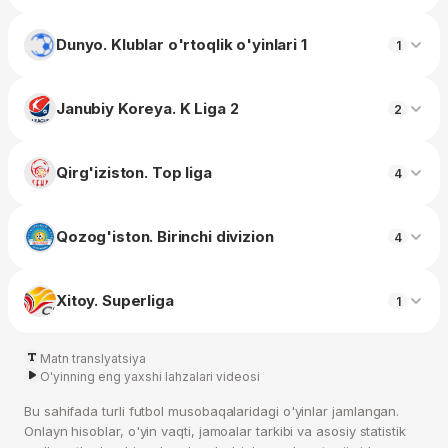
Dunyo. Klublar o'rtoqlik o'yinlari 1
1
Janubiy Koreya. K Liga 2
2
Qirg'iziston. Top liga
4
Qozog'iston. Birinchi divizion
4
Xitoy. Superliga
1
Matn translyatsiya
O'yinning eng yaxshi lahzalari videosi
Bu sahifada turli futbol musobaqalaridagi o'yinlar jamlangan.
Onlayn hisoblar, o'yin vaqti, jamoalar tarkibi va asosiy statistik