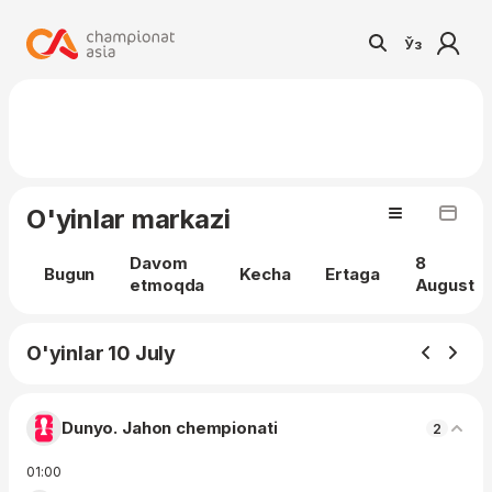
Ўз
O'yinlar markazi
Davom
8
Bugun
Kecha
Ertaga
etmoqda
August
O'yinlar 10 July
Dunyo. Jahon chempionati
2
01:00