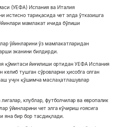
аси (УЕФА) Испания ва Италия
ни истисно тариқасида чет элда ўтказишга
 ўйинлари мамлакат ичида бўлиши
алар ўйинларини ўз мамлакатларидан
арши эканини билдирди.
оия қўмитаси йиғилиши ортидан УЕФА Испания
 келиб тушган сўровларни ҳисобга олган
лаш учун қўшимча маслаҳатлашувлар
лигалар, клублар, футболчилар ва европалик
ар ўйинларини чет элга кўчириш ғоясига
и яна бир бор тасдиқлади.