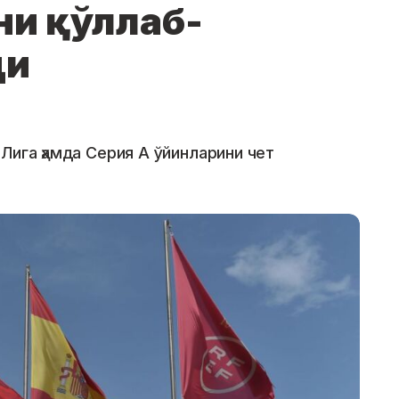
ни қўллаб-
ди
Лига ҳамда Серия А ўйинларини чет