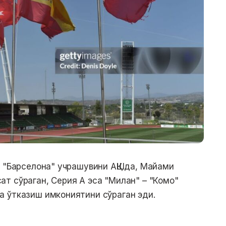
– "Барселона" учрашувини АҚШда, Майами
т сўраган, Серия А эса "Милан" – "Комо"
а ўтказиш имкониятини сўраган эди.