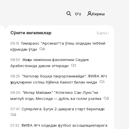
O'z
Кириш
Сўнгги янгиликлар
Барча ›
Гимараэс "Арсенал"га ўтиш олдидан тиббий
09:15
кўрикдан ўтди
0
Жаҳон чемпиони фаолиятини Саудия
08:50
Арабистонида давом эттиради
1
"Хатолар бошқа такрорланмайди". ФИФА ЖЧ
08:25
ҳуқуқларини сотиш бўйича баёнот билан чиқди
1
"Интер Майами" "Атлетико Сан-Луис"ни
08:00
мағлуб этди, Мессида — дубль ва голли узатма
2
Суперлига. Бугун 2-даврага старт берилади
07:41
0
ФИФА ЖЧ олдидан футбол ассоциацияларига
01:32