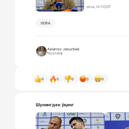
кеча, 14:11
17
УЕФА
Aslanov Jasurbek
Муаллиф
0
0
0
0
0
Шунингдек ўқинг