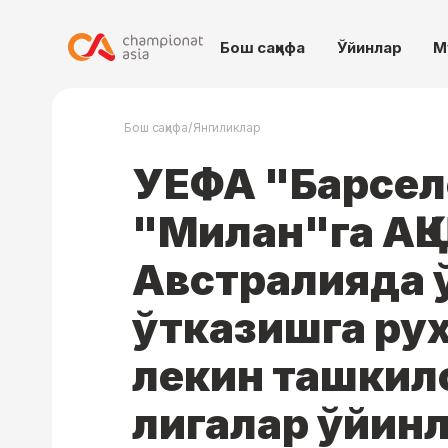
Бош саҳифа
Ўйинлар
М
/
Бош саҳифа
Янгиликлар
УЕФА "Барсел
"Милан"га АҚШ
Австралияда 
ўтказишга рух
лекин ташкил
лигалар ўйин