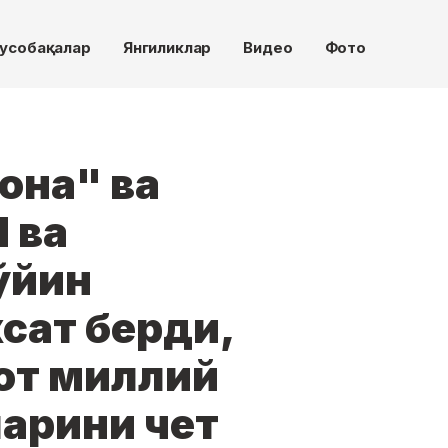
усобақалар
Янгиликлар
Видео
Фото
она" ва
 ва
ўйин
сат берди,
от миллий
ларини чет