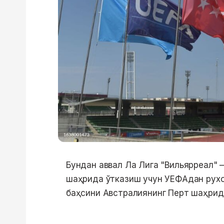
Бундан аввал Ла Лига "Вильярреал" 
шаҳрида ўтказиш учун УЕФАдан рухса
баҳсини Австралиянинг Перт шаҳрид