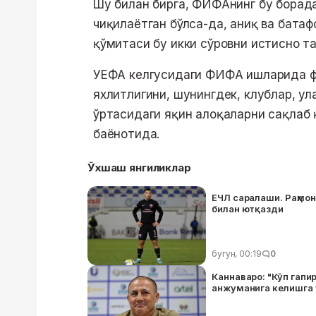
Шу билан бирга, ФИФАнинг бу борада
чиқилаётган бўлса-да, аниқ ва бата
қўмитаси бу икки сўровни истисно т
УЕФА келгусидаги ФИФА ишларида фа
яхлитлигини, шунингдек, клублар, у
ўртасидаги яқин алоқаларни сақлаб
баёнотида.
Ўхшаш янгиликлар
ЕЧЛ саралаши. Раҳмон
билан ютқазди
бугун, 00:19
0
Каннаваро: "Кўп гап
анжуманига келишга 