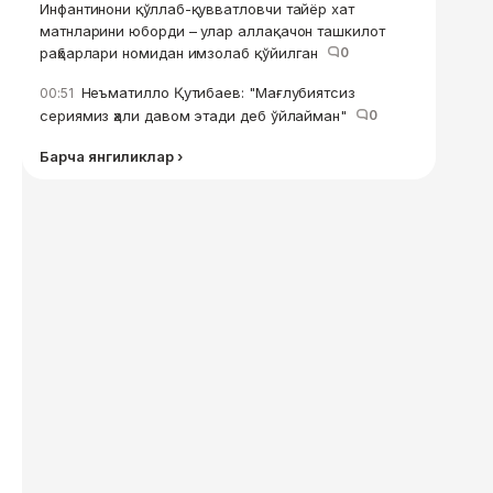
Инфантинони қўллаб-қувватловчи тайёр хат
матнларини юборди – улар аллақачон ташкилот
раҳбарлари номидан имзолаб қўйилган
0
Неъматилло Қутибаев: "Мағлубиятсиз
00:51
сериямиз ҳали давом этади деб ўйлайман"
0
Барча янгиликлар ›