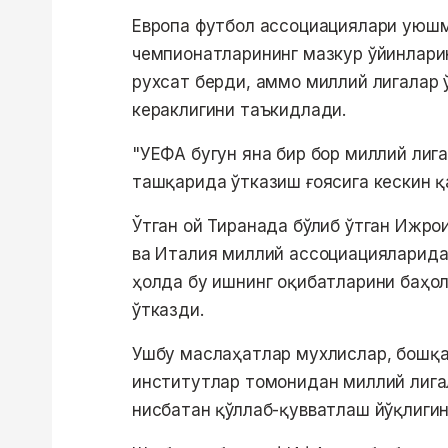
Европа футбол ассоциациялари уюшм
чемпионатларининг мазкур ўйинлари
рухсат берди, аммо миллий лигалар
кераклигини таъкидлади.
"УЕФА бугун яна бир бор миллий лиг
ташқарида ўтказиш ғоясига кескин қ
Ўтган ой Тиранада бўлиб ўтган Ижр
ва Италия миллий ассоциацияларидан
ҳолда бу ишнинг оқибатларини баҳо
ўтказди.
Ушбу маслаҳатлар мухлислар, бошқа 
институтлар томонидан миллий лигал
нисбатан қўллаб-қувватлаш йўқлигин