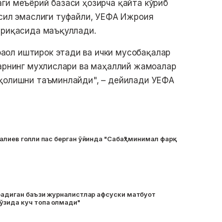
ги меъёрий базаси ҳозирча қайта кўриб
фсил эмаслиги туфайли, УЕФА Ижроия
ариқасида маъқуллади.
ол иштирок этади ва ички мусобақалар
ларнинг мухлислари ва маҳаллий жамоалар
 қолишни таъминлайди", – дейилади УЕФА
алиев голли пас берган ўйинда "Сабаҳ" минимал фарқ
ирадиган баъзи журналистлар афсуски матбуот
ўзида куч топа олмади"