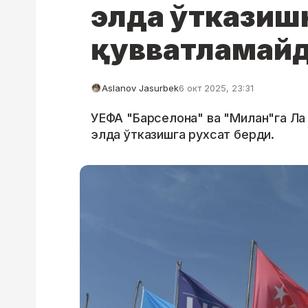
элда ўтказиш
қувватламай
Aslanov Jasurbek
6 окт 2025, 23:31
УЕФА "Барселона" ва "Милан"га Ла 
элда ўтказишга рухсат берди.