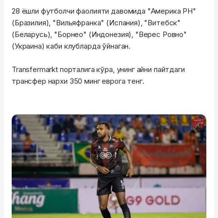
28 ёшли футболчи фаолияти давомида "Америка РН"
(Бразилия), "Вильяфранка" (Испания), "Витебск"
(Беларусь), "Борнео" (Индонезия), "Верес Ровно"
(Украина) каби клубларда ўйнаган.
Transfermarkt порталига кўра, унинг айни пайтдаги
трансфер нархи 350 минг еврога тенг.