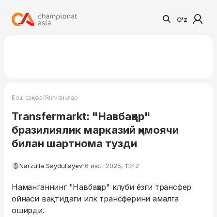
O'z
/
Бош саҳифа
Янгиликлар
Transfermarkt: "Навбаҳор"
бразилиялик марказий ҳимоячи
билан шартнома тузди
Narzulla Saydullayev
16 июл 2025, 11:42
Наманганнинг "Навбаҳор" клуби ёзги трансфер
ойнаси вақтидаги илк трансферини амалга
оширди.