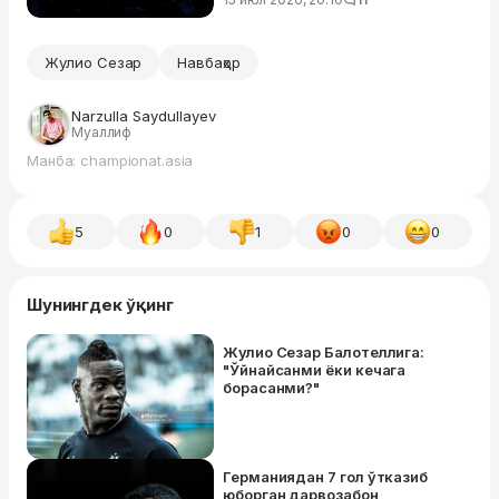
Жулио Сезар
Навбаҳор
Narzulla Saydullayev
Муаллиф
Манба: championat.asia
5
0
1
0
0
Шунингдек ўқинг
Жулио Сезар Балотеллига:
"Ўйнайсанми ёки кечага
борасанми?"
Германиядан 7 гол ўтказиб
юборган дарвозабон