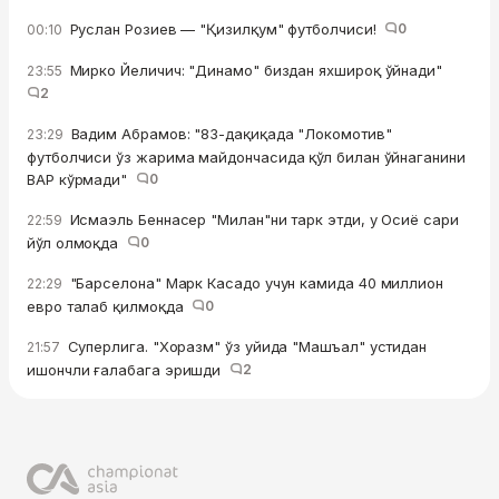
Руслан Розиев — "Қизилқум" футболчиси!
0
00:10
Мирко Йеличич: "Динамо" биздан яхшироқ ўйнади"
23:55
2
Вадим Абрамов: "83-дақиқада "Локомотив"
23:29
футболчиси ўз жарима майдончасида қўл билан ўйнаганини
ВАР кўрмади"
0
Исмаэль Беннасер "Милан"ни тарк этди, у Осиё сари
22:59
йўл олмоқда
0
"Барселона" Марк Касадо учун камида 40 миллион
22:29
евро талаб қилмоқда
0
Суперлига. "Хоразм" ўз уйида "Машъал" устидан
21:57
ишончли ғалабага эришди
2