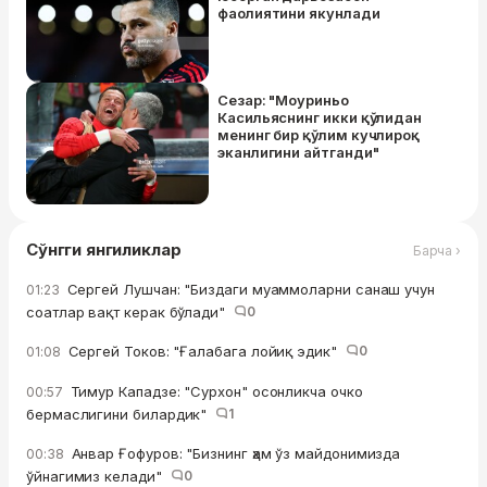
фаолиятини якунлади
Сезар: "Моуриньо
Касильяснинг икки қўлидан
менинг бир қўлим кучлироқ
эканлигини айтганди"
Сўнгги янгиликлар
Барча ›
Сергей Лушчан: "Биздаги муаммоларни санаш учун
01:23
соатлар вақт керак бўлади"
0
Сергей Токов: "Ғалабага лойиқ эдик"
0
01:08
Тимур Кападзе: "Сурхон" осонликча очко
00:57
бермаслигини билардик"
1
Анвар Ғофуров: "Бизнинг ҳам ўз майдонимизда
00:38
ўйнагимиз келади"
0