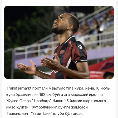
Transfermarkt портали маълумотига кўра, кеча, 16 июль
куни бразилиялик 192 см бўйга эга марказий ҳимоячи
Жулио Сезар "Навбаҳор" билан 1,5 йиллик шартномага
имзо қўйган. Футболчининг сўнгги жамоаси
Таиланднинг "Утаи Тани" клуби бўлганди.