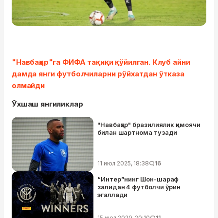
"Навбаҳор"га ФИФА тақиқи қўйилган. Клуб айни
дамда янги футболчиларни рўйхатдан ўтказа
олмайди
Ўхшаш янгиликлар
"Навбаҳор" бразилиялик ҳимоячи
билан шартнома тузади
11 июл 2025, 18:38
16
“Интер”нинг Шон-шараф
залидан 4 футболчи ўрин
эгаллади
15 июл 2020, 20:10
11