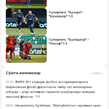
Суперлига. "Бухоро" -
"Бунёдкор" 1:0
Суперлига. "Бунёдкор" –
"Насаф" 1:3
Сўнгги янгиликлар
Барча ›
ФИФА ЖЧ олдидан футбол ассоциацияларига
01:32
Инфантинони қўллаб-қувватловчи тайёр хат матнларини
юборди – улар аллақачон ташкилот раҳбарлари номидан
имзолаб қўйилган
0
Неъматилло Қутибаев: "Мағлубиятсиз сериямиз ҳали
00:51