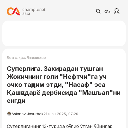
O'z
/
Бош саҳифа
Янгиликлар
Суперлига. Захирадан тушган
Жокичнинг голи "Нефтчи"га уч
очко тақдим этди, "Насаф" эса
Қашқадарё дербисида "Машъал"ни
енгди
Aslanov Jasurbek
21 июн 2025, 07:20
Суперлиганинг 13-турида бўлиб ўтган ўйинлар