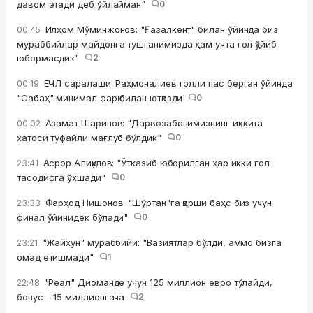
давом этади деб ўйлайман"
0
Илҳом Мўминжонов: "Ғазалкент" билан ўйинда биз
00:45
мураббийлар майдонга тушганимизда ҳам учта гол қўйиб
юбормасдик"
2
ЕЧЛ саралаши. Раҳмоналиев голли пас берган ўйинда
00:19
"Сабаҳ" минимал фарқ билан ютқазди
0
Азамат Шарипов: "Дарвозабонимизнинг иккита
00:02
хатоси туфайли мағлуб бўлдик"
0
Асрор Алиқулов: "Ўтказиб юборилган ҳар икки гол
23:41
тасодифга ўхшади"
0
Фарҳод Нишонов: "Шўртан"га қарши баҳс биз учун
23:33
финал ўйинидек бўлади"
0
"Жайхун" мураббийи: "Вазиятлар бўлди, аммо бизга
23:21
омад етишмади"
1
"Реал" Диоманде учун 125 миллион евро тўлайди,
22:48
бонус – 15 миллионгача
2