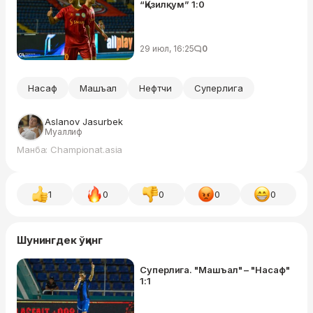
“Қизилқум” 1:0
29 июл, 16:25
0
Насаф
Машъал
Нефтчи
Суперлига
Aslanov Jasurbek
Муаллиф
Манба: Championat.asia
1
0
0
0
0
Шунингдек ўқинг
Суперлига. "Машъал" – "Насаф"
1:1