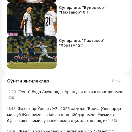
Суперлига. “Бунёдкор” –
“Пахтакор” 0:1
Суперлига. "Пахтакор" –
"Хоразм" 2:1
Сўнгги янгиликлар
Барча ›
"Реал" ёзда Александр-Арнолдни сотиш ниятида эмас
12:20
0
Жаҳонгир Ўрозов ЖЧ-2026 ҳақида: “Барча ўйинларда
11:43
мағлуб бўлишимизга Каннаваро айбдор эмас. Ўзимизга
бўлган ишончимиз унчалик эмас эди, ҳаяжонландик”
2
"Реал" ярим ҳимояни кучайтириш учун "Ювентус"
10:40