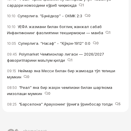
сардори номзодини кўриб чиқмоқда
1
Суперлига. “Бунёдкор” - ОКМК 2:3
0
10:10
УЕФА жазмани билан боғлиқ жанжал сабаб
10:10
Инфантинонинг фаолиятини текширмоқчи — манба
1
Суперлига. “Насаф” - “Қўқон-1912“ 0:0
0
10:05
Polymarket Чемпионлар лигаси — 2026/2027
09:45
фаворитларини маълум қилди
1
Неймар яна Месси билан бир жамоада тўп тепиши
09:15
мумкин
0
"Реал" яна бир жаҳон чемпиони билан шартнома
08:50
имзолаши мумкин
0
"Барселона" Араухонинг ўрнига ўринбосар топди
5
08:25