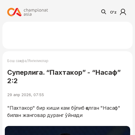
O'z
/
Бош саҳифа
Янгиликлар
Суперлига. “Пахтакор” - “Насаф”
2:2
29 апр 2026, 07:55
"Пахтакор" бир киши кам бўлиб қолган "Насаф"
билан жанговар дуранг ўйнади