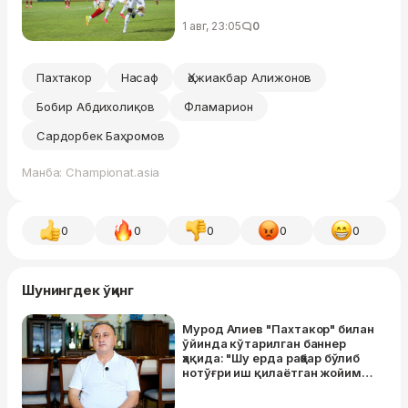
1 авг, 23:05
0
Пахтакор
Насаф
Ҳожиакбар Алижонов
Бобир Абдихолиқов
Фламарион
Сардорбек Баҳромов
Манба: Championat.asia
0
0
0
0
0
Шунингдек ўқинг
Мурод Алиев "Пахтакор" билан
ўйинда кўтарилган баннер
ҳақида: "Шу ерда раҳбар бўлиб
нотўғри иш қилаётган жойимиз
йўқ"