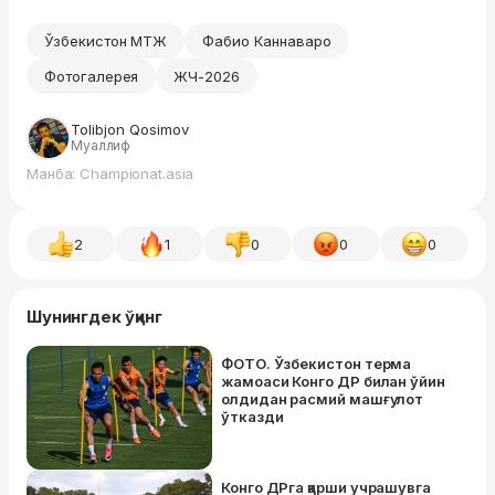
Ўзбекистон МТЖ
Фабио Каннаваро
Фотогалерея
ЖЧ-2026
Tolibjon Qosimov
Муаллиф
Манба: Championat.asia
2
1
0
0
0
Шунингдек ўқинг
ФОТО. Ўзбекистон терма
жамоаси Конго ДР билан ўйин
олдидан расмий машғулот
ўтказди
Конго ДРга қарши учрашувга