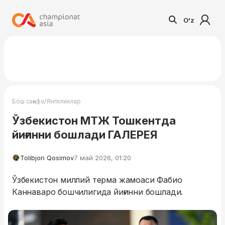
O'z
/
Бош саҳифа
Янгиликлар
Ўзбекистон МТЖ Тошкентда
йиғинни бошлади ГАЛЕРЕЯ
Tolibjon Qosimov
7 май 2026, 01:20
Ўзбекистон миллий терма жамоаси Фабио
Каннаваро бошчилигида йиғинни бошлади.