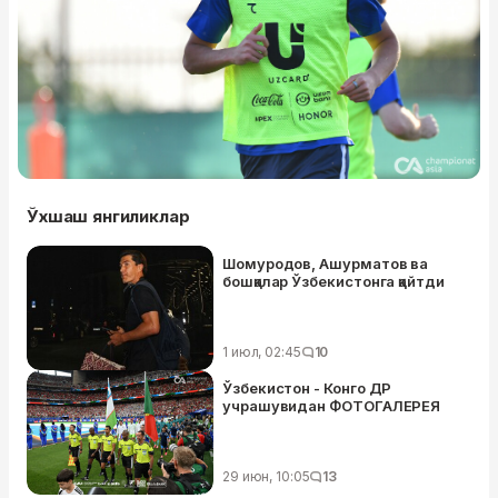
Ўхшаш янгиликлар
Шомуродов, Ашурматов ва
бошқалар Ўзбекистонга қайтди
1 июл, 02:45
10
Ўзбекистон - Конго ДР
учрашувидан ФОТОГАЛЕРЕЯ
29 июн, 10:05
13