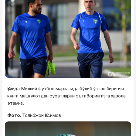
Қуйида Миллий футбол марказида бўлиб ўтган биринчи
кунги машғулотдан суратларни эътиборингизга ҳавола
этамиз.
Фото:
Толибжон Қосимов