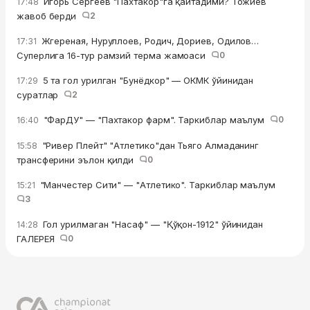
Игорь Сергеев "Пахтакор"га қайтадими? Тожиев
17:48
жавоб берди
2
Жгереная, Нуруллоев, Родич, Дориев, Одилов…
17:31
Суперлига 16-тур рамзий терма жамоаси
0
5 та гол урилган "Бунёдкор" — ОКМК ўйинидан
17:29
суратлар
2
"ФарДУ" — "Пахтакор фарм". Таркиблар маълум
0
16:40
"Ривер Плейт" "Атлетико"дан Тьяго Алмаданинг
15:58
трансферини эълон қилди
0
"Манчестер Сити" — "Атлетико". Таркиблар маълум
15:21
3
Гол урилмаган "Насаф" — "Қўқон-1912" ўйинидан
14:28
ГАЛЕРЕЯ
0