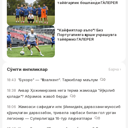
тайёгарлик бошланди ГАЛEРEЯ
"Кайфиятлар аъло"! Биз
Португалияга қарши учрашувга
тайёрмиз ГАЛEРEЯ
Сўнгги янгиликлар
Барча ›
"Бухоро" — "Ғазалкент". Таркиблар маълум
0
18:43
Анвар Ҳожимирзаев нега терма жамоада "йўқолиб
18:38
қолади"? Абрамов жавоб берди
0
Жамоаси сафидаги илк ўйинидаёқ дарвозани муносиб
18:06
қўриқлаган дарвозабон, тривела зарбаси билан гол урган
легионер — Суперлигада 16-тур лауреатлари
0