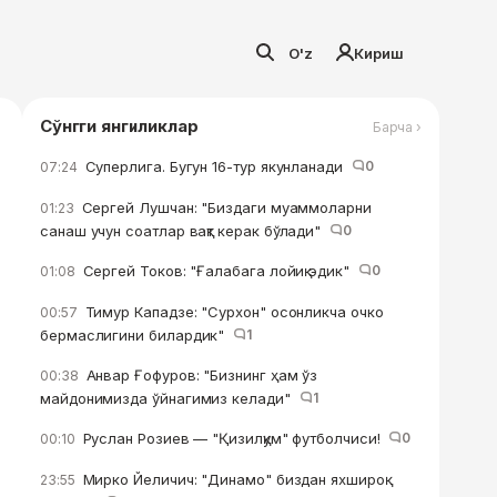
O'z
Кириш
Сўнгги янгиликлар
Барча ›
Суперлига. Бугун 16-тур якунланади
0
07:24
Сергей Лушчан: "Биздаги муаммоларни
01:23
санаш учун соатлар вақт керак бўлади"
0
Сергей Токов: "Ғалабага лойиқ эдик"
0
01:08
Тимур Кападзе: "Сурхон" осонликча очко
00:57
бермаслигини билардик"
1
Анвар Ғофуров: "Бизнинг ҳам ўз
00:38
майдонимизда ўйнагимиз келади"
1
Руслан Розиев — "Қизилқум" футболчиси!
0
00:10
Мирко Йеличич: "Динамо" биздан яхшироқ
23:55