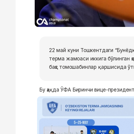
22 май куни Тошкентдаги “Бунёд
терма жамоаси иккига бўлинган ҳ
баҳс томошабинлар қаршисида ўт
Бу ҳақда ЎФА Биринчи вице-президен