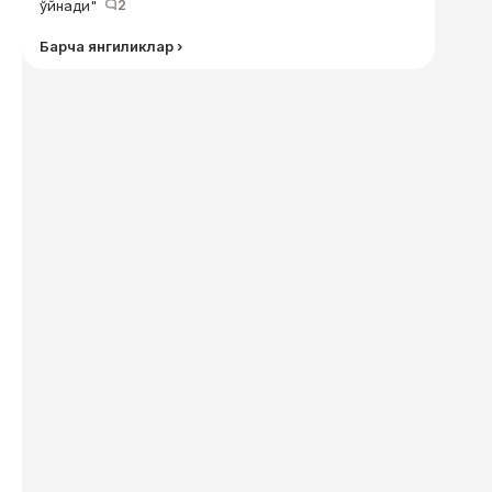
ўйнади"
2
Барча янгиликлар ›