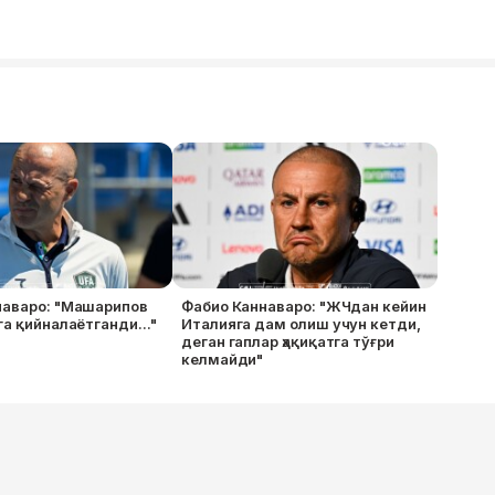
наваро: "Машарипов
Фабио Каннаваро: "ЖЧдан кейин
га қийналаётганди..."
Италияга дам олиш учун кетди,
деган гаплар ҳақиқатга тўғри
келмайди"