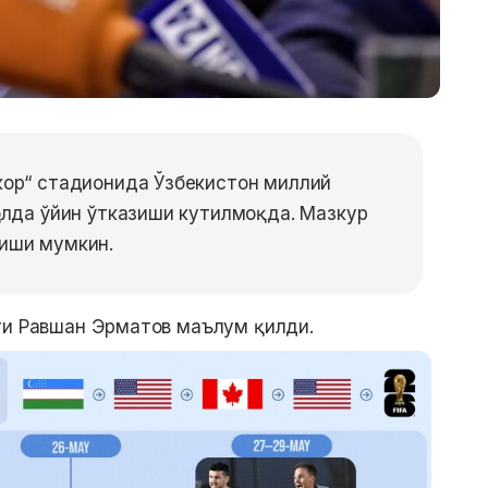
кор“ стадионида Ўзбекистон миллий
олда ўйин ўтказиши кутилмоқда. Мазкур
иши мумкин.
ти Равшан Эрматов маълум қилди.