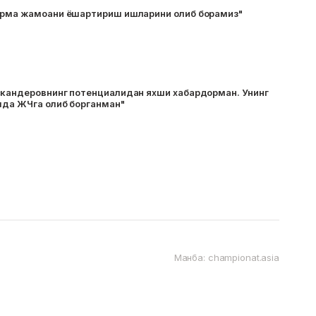
ерма жамоани ёшартириш ишларини олиб борамиз"
скандеровнинг потенциалидан яхши хабардорман. Унинг
лда ЖЧга олиб борганман"
Манба: championat.asia