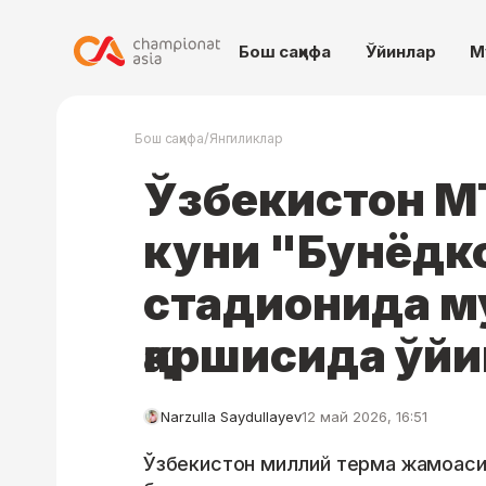
Бош саҳифа
Ўйинлар
М
/
Бош саҳифа
Янгиликлар
Ўзбекистон М
куни "Бунёдк
стадионида м
қаршисида ўйи
Narzulla Saydullayev
12 май 2026, 16:51
Ўзбекистон миллий терма жамоаси 