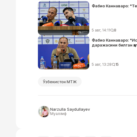
Фабио Каннаваро: "Т
5 авг, 14:11
8
Фабио Каннаваро: "И
даражасини билган ҳо
5 авг, 13:28
15
Ўзбекистон МТЖ
Narzulla Saydullayev
Муаллиф