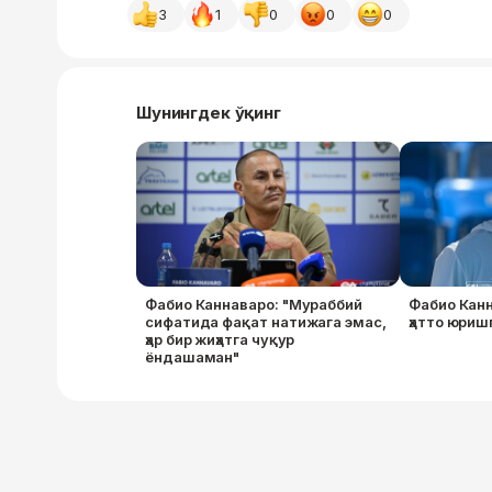
3
1
0
0
0
Шунингдек ўқинг
Фабио Каннаваро: "Мураббий
Фабио Кан
сифатида фақат натижага эмас,
ҳатто юриш
ҳар бир жиҳатга чуқур
ёндашаман"