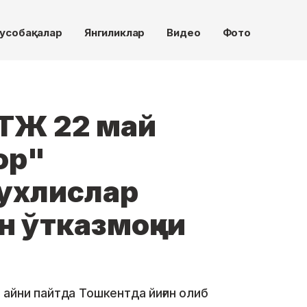
усобақалар
Янгиликлар
Видео
Фото
ТЖ 22 май
ор"
ухлислар
н ўтказмоқчи
айни пайтда Тошкентда йиғин олиб