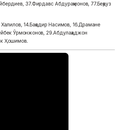
йбердиев, 37.Фирдавс Абдураҳмонов, 77.Беҳруз
т Халилов, 14.Баҳодир Насимов, 16.Драмане
.Ойбек Ўрмонжонов, 29.Абдулаҳаджон
ек Ҳошимов.