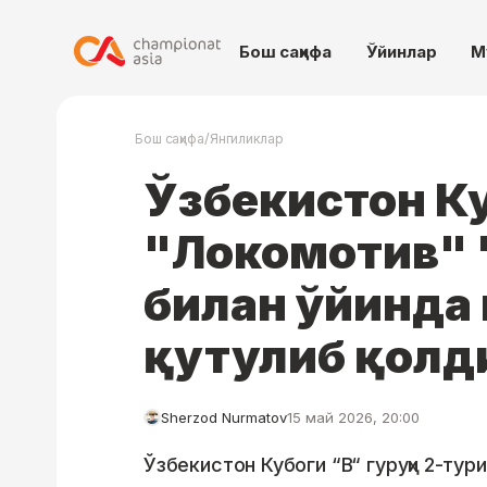
Бош саҳифа
Ўйинлар
М
/
Бош саҳифа
Янгиликлар
Ўзбекистон К
"Локомотив"
билан ўйинда 
қутулиб қолд
Sherzod Nurmatov
15 май 2026, 20:00
Ўзбекистон Кубоги “B“ гуруҳи 2-тури