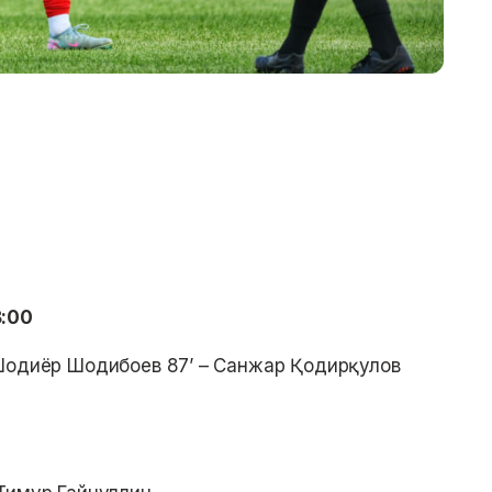
8:00
Шодиёр Шодибоев 87’ – Санжар Қодирқулов