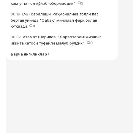
ҳам учта гол қўйиб юбормасдик"
2
ЕЧЛ саралаши. Раҳмоналиев голли пас
00:19
берган ўйинда "Сабаҳ" минимал фарқ билан
ютқазди
0
Азамат Шарипов: "Дарвозабонимизнинг
00:02
иккита хатоси туфайли мағлуб бўлдик"
0
Барча янгиликлар ›