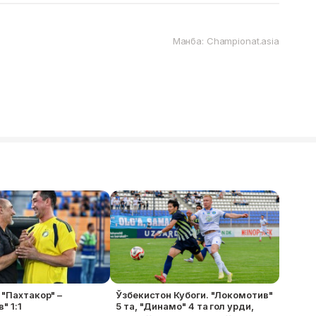
Манба: Championat.asia
 "Пахтакор" –
Ўзбекистон Кубоги. "Локомотив"
" 1:1
5 та, "Динамо" 4 та гол урди,