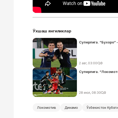
Ўхшаш янгиликлар
Суперлига. “Бухоро” 
2 авг, 03:00
0
Суперлига. “Локомоти
28 июл, 08:30
0
Локомотив
Динамо
Ўзбекистон Кубог