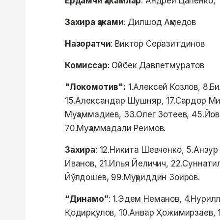
Ёрдамчи ҳакамлар
: Андрей Цапенко,
Захира ҳаками
: Дилшод Аҳмедов
Назоратчи
: Виктор Серазитдинов
Комиссар
: Ойбек Давлетмуратов
"Локомотив":
1.Алексей Козлов, 8.Би
15.Александар Шушняр, 17.Сардор Ми
Муҳаммадиев, 33.Олег Зотеев, 45.Йо
70.Муҳаммадали Реимов.
Захира
: 12.Никита Шевченко, 5.Анзу
Иванов, 21.Илья Йеличич, 22.Суннати
Йўлдошев, 99.Муҳриддин Зоиров.
“Динамо”
: 1.Эдем Неманов, 4.Нурил
Қодирқулов, 10.Анвар Ҳожимирзаев, 