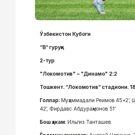
Ўзбекистон Кубоги
“B“ гуруҳи
2-тур
"Локомотив" – "Динамо" 2:2
Тошкент. “Локомотив” стадиони. 1
Голлар:
Муҳаммадали Реимов 45+2’, 
42’, Фирдавс Абдураҳмонов 51’
Бош ҳакам
: Ильгиз Танташев