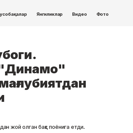
усобақалар
Янгиликлар
Видео
Фото
убоги.
 "Динамо"
мағлубиятдан
и
дан жой олган баҳс поёнига етди.