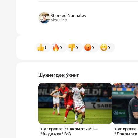
Sherzod Nurmatov
Муаллиф
1
0
0
0
0
Шунингдек ўқинг
Суперлига. "Локомотив" —
Суперлига.
"Андижон" 3:3
"Локомотив