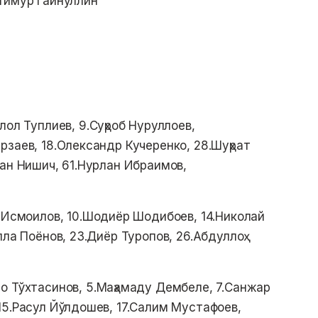
 Тимур Гайнуллин
лол Туплиев, 9.Суҳроб Нуруллоев,
рзаев, 18.Олександр Кучеренко, 28.Шуҳрат
ван Нишич, 61.Нурлан Ибраимов,
р Исмоилов, 10.Шодиёр Шодибоев, 14.Николай
лла Поёнов, 23.Диёр Туропов, 26.Абдуллоҳ
ло Тўхтасинов, 5.Маҳамаду Дембеле, 7.Санжар
15.Расул Йўлдошев, 17.Салим Мустафоев,