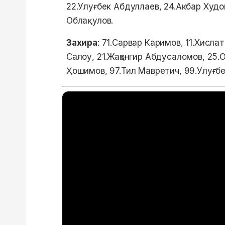
22.Улуғбек Абдуллаев, 24.Акбар Худо
Облақулов.
Захира
: 71.Сарвар Каримов, 11.Хисла
Салоу, 21.Жаҳонгир Абдусаломов, 25
Ҳошимов, 97.Тил Мавретич, 99.Улуғб