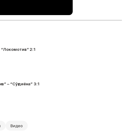
- “Локомотив” 2:1
в” – “Сўғдиёна” 3:1
и
Видео