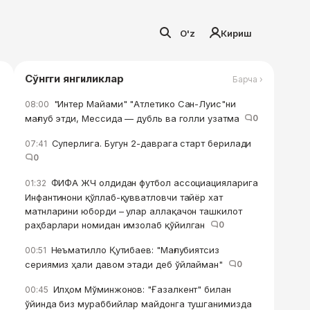
O'z
Кириш
Сўнгги янгиликлар
Барча ›
"Интер Майами" "Атлетико Сан-Луис"ни
08:00
мағлуб этди, Мессида — дубль ва голли узатма
0
Суперлига. Бугун 2-даврага старт берилади
07:41
0
ФИФА ЖЧ олдидан футбол ассоциацияларига
01:32
Инфантинони қўллаб-қувватловчи тайёр хат
матнларини юборди – улар аллақачон ташкилот
раҳбарлари номидан имзолаб қўйилган
0
Неъматилло Қутибаев: "Мағлубиятсиз
00:51
сериямиз ҳали давом этади деб ўйлайман"
0
Илҳом Мўминжонов: "Ғазалкент" билан
00:45
ўйинда биз мураббийлар майдонга тушганимизда