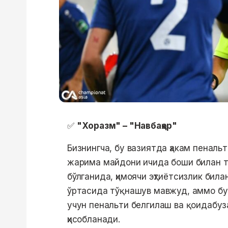
✅
"Хоразм" – "Навбаҳор"
Бизнингча, бу вазиятда ҳакам пенальт
жарима майдони ичида боши билан т
бўлганида, ҳимоячи эҳтиётсизлик била
ўртасида тўқнашув мавжуд, аммо бу
учун пенальти белгилаш ва қоидабуз
ҳисобланади.