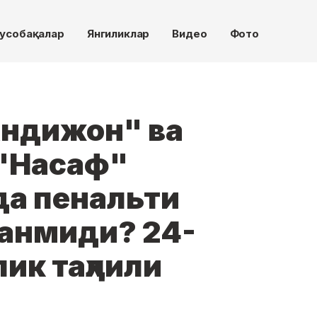
усобақалар
Янгиликлар
Видео
Фото
Андижон" ва
 "Насаф"
а пенальти
ганмиди? 24-
лик таҳлили