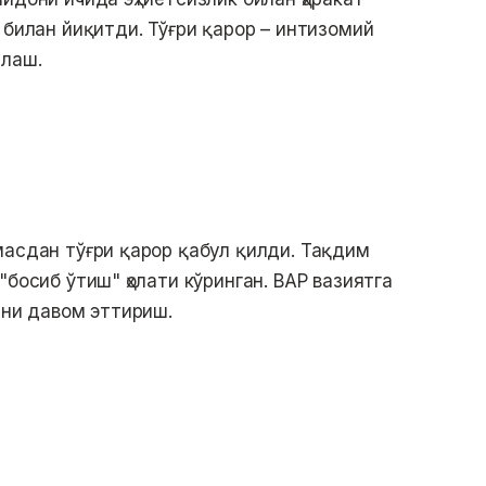
 билан йиқитди. Тўғри қарор – интизомий
илаш.
масдан тўғри қарор қабул қилди. Тақдим
"босиб ўтиш" ҳолати кўринган. ВАР вазиятга
нни давом эттириш.