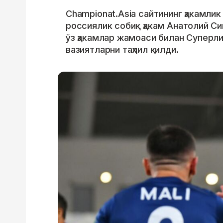
Championat.Asia сайтининг ҳакамли
россиялик собиқ ҳакам Анатолий Си
ўз ҳакамлар жамоаси билан Суперли
вазиятларни таҳлил қилди.