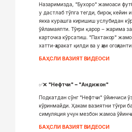
Назаримизда, "Бухоро" жамоаси футбо
у дастлаб тўпга тегди, бироқ кейин 
якка курашга киришиш услубидан кўр
ўйламаяпти. Тўғри қарор – жарима за
карточка кўрсатиш. "Пахтакор" жамо
хатти-ҳаракат қилди ва у ҳам огоҳлан
БАҲСЛИ ВАЗИЯТ ВИДЕОСИ
✅❌
"Нефтчи"
–
"Андижон"
Подкатдан сўнг "Нефтчи" ўйинчиси ўз
кўринмайди. Ҳакам вазиятни тўғри ба
симуляция учун мезбон жамоа ўйинчи
БАҲСЛИ ВАЗИЯТ ВИДЕОСИ