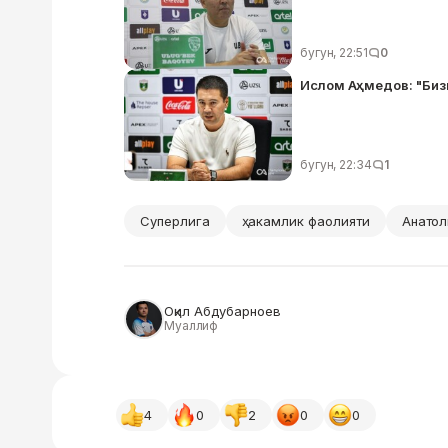
бугун, 22:51
0
Ислом Аҳмедов: "Биз
бугун, 22:34
1
Суперлига
ҳакамлик фаолияти
Анатол
Оқил Абдубарноев
Муаллиф
4
0
2
0
0