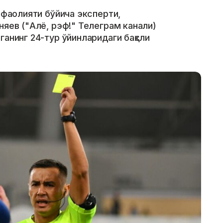
к фаолияти бўйича эксперти,
няев ("Алё, рэф!" Телеграм канали)
ганинг 24-тур ўйинларидаги баҳсли