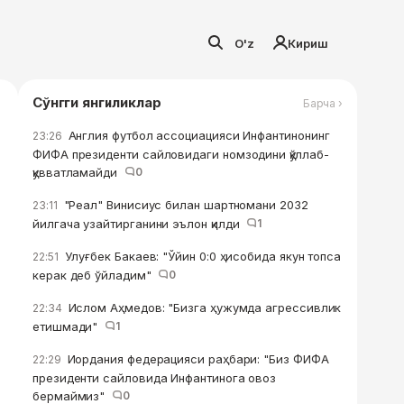
O'z
Кириш
Сўнгги янгиликлар
Барча ›
Англия футбол ассоциацияси Инфантинонинг
23:26
ФИФА президенти сайловидаги номзодини қўллаб-
қувватламайди
0
"Реал" Винисиус билан шартномани 2032
23:11
йилгача узайтирганини эълон қилди
1
Улуғбек Бакаев: "Ўйин 0:0 ҳисобида якун топса
22:51
керак деб ўйладим"
0
Ислом Аҳмедов: "Бизга ҳужумда агрессивлик
22:34
етишмади"
1
Иордания федерацияси раҳбари: "Биз ФИФА
22:29
президенти сайловида Инфантинога овоз
бермаймиз"
0