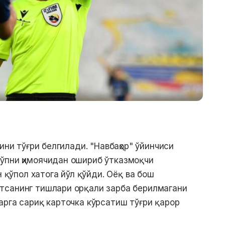
ини тўғри белгилади. "Навбаҳор" ўйинчиси
ўпни ҳимоячидан ошириб ўтказмоқчи
н қўпол хатога йўл қўйди. Оёқ ва бош
тсанинг тишлари орқали зарба берилмагани
арга сариқ карточка кўрсатиш тўғри қарор