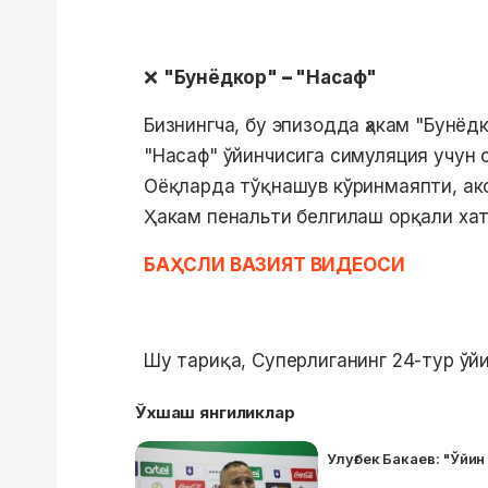
❌
"Бунёдкор"
–
"Насаф"
Бизнингча, бу эпизодда ҳакам "Бунёд
"Насаф" ўйинчисига симуляция учун 
Оёқларда тўқнашув кўринмаяпти, ак
Ҳакам пенальти белгилаш орқали хат
БАҲСЛИ ВАЗИЯТ ВИДЕОСИ
Шу тариқа, Суперлиганинг 24-тур ўйи
Ўхшаш янгиликлар
Улуғбек Бакаев: "Ўйи