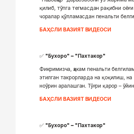
қилиб, тўпга тегмасдан рақибни оёғи
чоралар қўлламасдан пенальти белг
БАҲСЛИ ВАЗИЯТ ВИДЕОСИ
✅
"Бухоро"
–
"Пахтакор"
Фикримизча, ҳакам пенальти белгила
этилган такрорларда на қоқилиш, на 
ноўрин аралашган. Тўғри қарор – ўйи
БАҲСЛИ ВАЗИЯТ ВИДЕОСИ
✅
"Бухоро"
–
"Пахтакор"