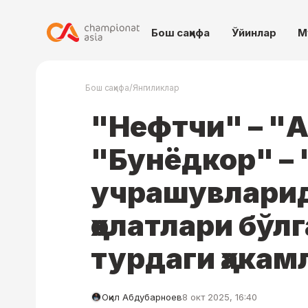
Бош саҳифа
Ўйинлар
М
/
Бош саҳифа
Янгиликлар
"Нефтчи" – "
"Бунёдкор" –
учрашувларид
ҳолатлари бўл
турдаги ҳакам
Оқил Абдубарноев
8 окт 2025, 16:40