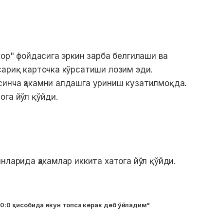
кор" фойдасига эркин зарба белгилаши ва
сариқ карточка кўрсатиши лозим эди.
синча ҳакамни алдашга уриниш кузатилмоқда.
ога йўл қўйди.
нларида ҳакамлар иккита хатога йўл қўйди.
н 0:0 ҳисобида якун топса керак деб ўйладим"