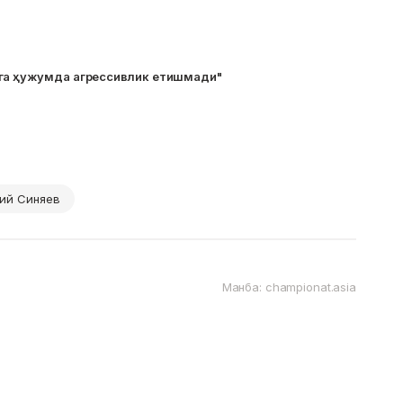
га ҳужумда агрессивлик етишмади"
ий Синяев
Манба: championat.asia