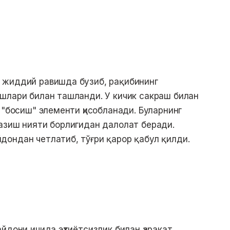
 жиддий равишда бузиб, рақибининг
шлари билан ташланди. У кичик сакраш билан
 "босиш" элементи ҳисобланади. Буларнинг
азиш нияти борлигидан далолат беради.
ондан четлатиб, тўғри қарор қабул қилди.
йдони ичида эҳтиётсизлик билан ҳаракат