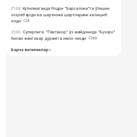
Кутилмаганда Родри "Барселона"га ўтишни
21:09
хоҳлаб қолди ва шартнома шартларини келишиб
олди
4
Суперлига. "Пахтакор" ўз майдонида "Бухоро"
21:00
билан жанговар дурангга имзо чекди
90
Барча янгиликлар ›