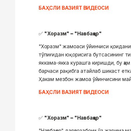
БАҲСЛИ ВАЗИЯТ ВИДЕОСИ
✅
"Хоразм"
–
"Навбаҳор"
"Хоразм" жамоаси ўйинчиси қоидани
тўпиғидан юқорисига бутсасининг ти
яккама-якка курашга киришди, бу ҳам
барчаси рақибга атайлаб шикаст етк
Ҳакам мезбон жамоа ўйинчисини майд
БАҲСЛИ ВАЗИЯТ ВИДЕОСИ
✅
"Хоразм"
–
"Навбаҳор"
"Навбаҳор" дарвозабони ўз жарима ма