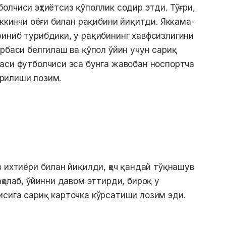
лчиси эҳтиётсиз қўполлик содир этди. Тўғри,
иккинчи оёғи билан рақибини йиқитди. Яккама-
иниб турибдики, у рақибининг хавфсизлигини
рбаси белгилаш ва қўпол ўйин учун сариқ
аси футболчиси эса бунга жавобан носпортча
тирилиши лозим.
 ихтиёри билан йиқилди, ҳеч қандай тўқнашув
ҳолаб, ўйинни давом эттирди, бироқ у
сига сариқ карточка кўрсатиши лозим эди.