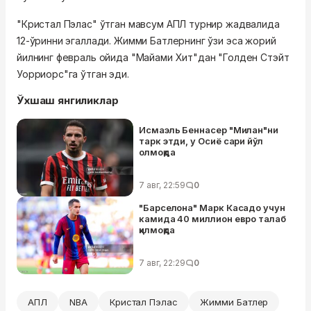
"Кристал Пэлас" ўтган мавсум АПЛ турнир жадвалида
12-ўринни эгаллади. Жимми Батлернинг ўзи эса жорий
йилнинг февраль ойида "Майами Хит"дан "Голден Стэйт
Уорриорс"га ўтган эди.
Ўхшаш янгиликлар
Исмаэль Беннасер "Милан"ни
тарк этди, у Осиё сари йўл
олмоқда
7 авг, 22:59
0
"Барселона" Марк Касадо учун
камида 40 миллион евро талаб
қилмоқда
7 авг, 22:29
0
АПЛ
NBA
Кристал Пэлас
Жимми Батлер