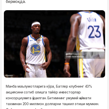
бермоқда.
Манба маълумотларига кўра, Батлер клубнинг 43%
акциясини сотиб олишга тайёр инвесторлар
консорциумига қўшилган. Битимнинг умумий қиймати
тахминан 200 миллион долларни ташкил этиши мумкин.