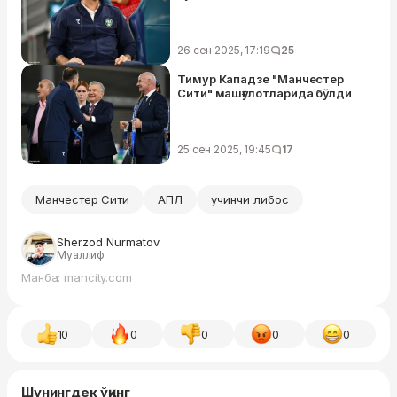
26 сен 2025, 17:19
25
Тимур Кападзе "Манчестер
Сити" машғулотларида бўлди
25 сен 2025, 19:45
17
Манчестер Сити
АПЛ
учинчи либос
Sherzod Nurmatov
Муаллиф
Манба: mancity.com
10
0
0
0
0
Шунингдек ўқинг