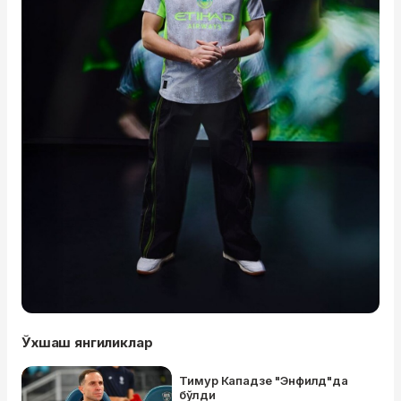
Ўхшаш янгиликлар
Тимур Кападзе "Энфилд"да
бўлди