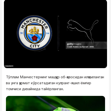
Тўплам Манчестернинг машҳур об-ҳавосидан илҳомланган
ва унга ҳурмат кўрсатадиган кулранг-яшил ёмғир
томчиси дизайнида тайёрланган.