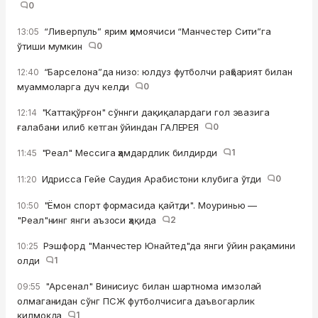
0
“Ливерпуль” ярим ҳимоячиси “Манчестер Сити”га
13:05
ўтиши мумкин
0
“Барселона”да низо: юлдуз футболчи раҳбарият билан
12:40
муаммоларга дуч келди
0
"Каттақўрғон" сўннги дақиқалардаги гол эвазига
12:14
ғалабани илиб кетган ўйиндан ГАЛЕРЕЯ
0
"Реал" Мессига ҳамдардлик билдирди
1
11:45
Идрисса Гейе Саудия Арабистони клубига ўтди
0
11:20
"Ёмон спорт формасида қайтди". Моуринью —
10:50
"Реал"нинг янги аъзоси ҳақида
2
Рэшфорд "Манчестер Юнайтед"да янги ўйин рақамини
10:25
олди
1
"Арсенал" Винисиус билан шартнома имзолай
09:55
олмаганидан сўнг ПСЖ футболчисига даъвогарлик
қилмоқда
1