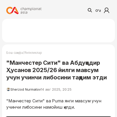
O'z
/
Бош саҳифа
Янгиликлар
"Манчестер Сити" ва Абдуқодир
Ҳусанов 2025/26 йилги мавсум
учун учинчи либосини тақдим этди
Sherzod Nurmatov
14 авг 2025, 20:25
"Манчестер Сити" ва Puma янги мавсум учун
учинчи либосини намойиш қилди.