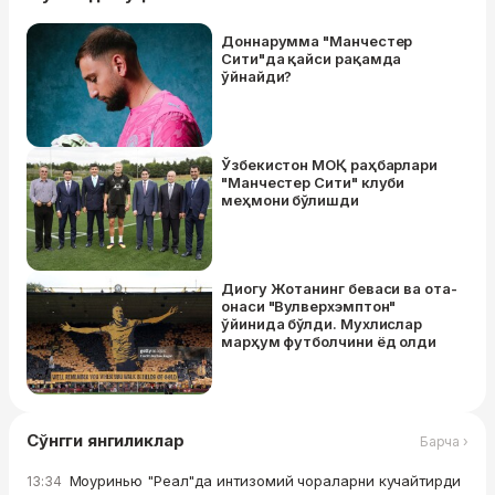
Доннарумма "Манчестер
Сити"да қайси рақамда
ўйнайди?
Ўзбекистон МОҚ раҳбарлари
"Манчестер Сити" клуби
меҳмони бўлишди
Диогу Жотанинг беваси ва ота-
онаси "Вулверхэмптон"
ўйинида бўлди. Мухлислар
марҳум футболчини ёд олди
Сўнгги янгиликлар
Барча ›
Моуринью "Реал"да интизомий чораларни кучайтирди
13:34