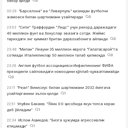
бекор қилди
0
"Барселона" ва "Ливерпуль" қизиққан футболчи
00:29
жамоаси билан шартномани узайтиради
0
"Сити" Траффордни "Лидс" учун рекорд даражадаги
23:53
40 миллион фунт ва бонуслар эвазига сотди. Жеймс
тарихдаги энг қиммат британ дарвозабонига айланди
0
"Милан" Леауни 35 миллион еврога "Галатасарой"га
23:48
сотмади. Италияликлар 50 миллион талаб қилмоқда
0
Англия футбол ассоциацияси Инфантинонинг ФИФА
23:26
президенти сайловидаги номзодини қўллаб-қувватламайди
0
"Реал" Винисиус билан шартномани 2032 йилгача
23:11
узайтирганини эълон қилди
1
Улуғбек Бакаев: "Ўйин 0:0 ҳисобида якун топса керак
22:51
деб ўйладим"
1
Ислом Аҳмедов: "Бизга ҳужумда агрессивлик
22:34
етишмади"
1