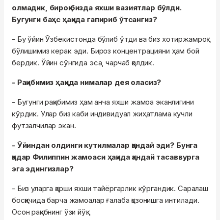
олмадик, бироқ бизда яхши вазиятлар бўлди.
Бугунги баҳс ҳақида гапириб ўтсангиз?
- Бу ўйин Ўзбекистонда бўлиб ўтди ва биз хотиржамроқ
бўлишимиз керак эди. Бироз концентрацияни ҳам бой
бердик. Ўйин сўнгида эса, чарчаб қолдик.
- Рақибимиз ҳақида нималар дея оласиз?
- Бугунги рақибимиз ҳам анча яхши жамоа эканлигини
кўрдик. Улар биз каби индивидуал жиҳатлама кучли
футзалчилар экан.
- Ўйиндан олдинги кутилмалар қандай эди? Бунга
қадар Филиппин жамоаси ҳақида қандай тасаввурга
эга эдингизлар?
- Биз уларга қарши яхши тайёргарлик кўргандик. Саралаш
босқичида барча жамоалар ғалаба қозонишга интилади.
Осон рақибнинг ўзи йўқ.