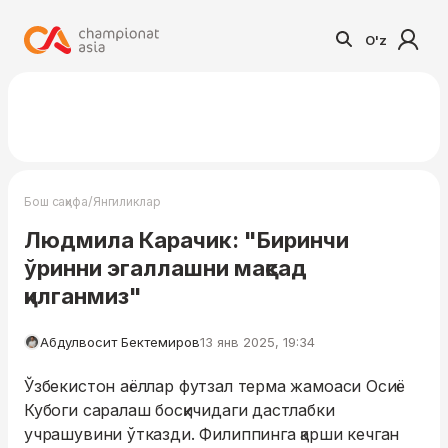
O'z
/
Бош саҳифа
Янгиликлар
Людмила Карачик: "Биринчи
ўринни эгаллашни мақсад
қилганмиз"
Абдулвосит Бектемиров
13 янв 2025, 19:34
Ўзбекистон аёллар футзал терма жамоаси Осиё
Кубоги саралаш босқичидаги дастлабки
учрашувини ўтказди. Филиппинга қарши кечган