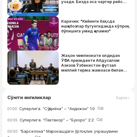
учади. Бизда эса чартер рейс
йўқ"
Карачик: "Кейинги баҳсда
ишқибозлар бугунгиданда кўпроқ
бўлишига умид қиламиз"
Жаҳон чемпионати олдидан
ЎФА президенти Абдусалом
Азизов Ўзбекистон футзал
миллий терма жамоаси билан
учрашди
Сўнгги янгиликлар
Барча ›
Суперлига. “Сўғдиёна” – “Андижон” 1:0
0
01:00
Суперлига. “Пахтакор” – “Бухоро” 2:2
0
00:55
"Барселона" Марокашдаги ўртоқлик учрашувини
00:50