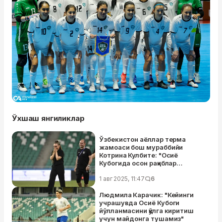
Ўхшаш янгиликлар
Ўзбекистон аёллар терма
жамоаси бош мураббийи
Котрина Кулбите: "Осиё
Кубогида осон рақиблар
бўлмайди"
1 авг 2025, 11:47
6
Людмила Карачик: "Кейинги
учрашувда Осиё Кубоги
йўлланмасини қўлга киритиш
учун майдонга тушамиз"