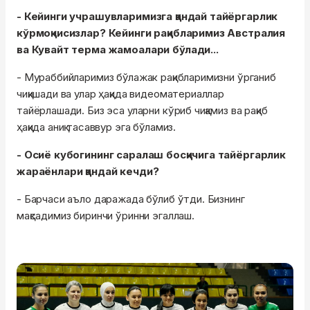
- Кейинги учрашувларимизга қандай тайёргарлик
кўрмоқчисизлар? Кейинги рақибларимиз Австралия
ва Кувайт терма жамоалари бўлади...
- Мураббийларимиз бўлажак рақибларимизни ўрганиб
чиқишади ва улар ҳақида видеоматериаллар
тайёрлашади. Биз эса уларни кўриб чиқамиз ва рақиб
ҳақида аниқ тасаввур эга бўламиз.
- Осиё кубогининг саралаш босқичига тайёргарлик
жараёнлари қандай кечди?
- Барчаси аъло даражада бўлиб ўтди. Бизнинг
мақсадимиз биринчи ўринни эгаллаш.