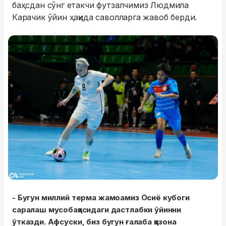
баҳсдан сўнг етакчи футзалчимиз Людмила
Карачик ўйин ҳақида саволларга жавоб берди.
- Бугун миллий терма жамоамиз Осиё кубоги
саралаш мусобақасидаги дастлабки ўйинни
ўтказди. Афсуски, биз бугун ғалаба қозона