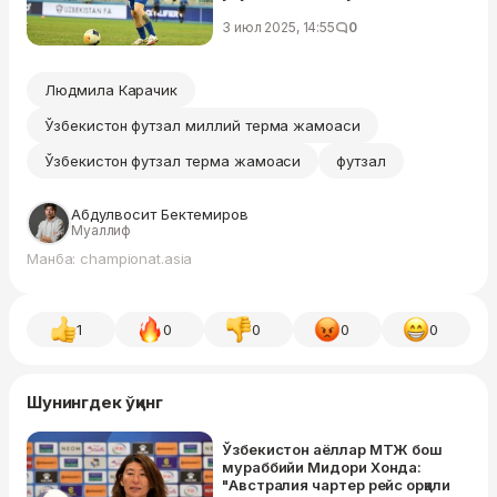
3 июл 2025, 14:55
0
Людмила Карачик
Ўзбекистон футзал миллий терма жамоаси
Ўзбекистон футзал терма жамоаси
футзал
Абдулвосит Бектемиров
Муаллиф
Манба: championat.asia
1
0
0
0
0
Шунингдек ўқинг
Ўзбекистон аёллар МТЖ бош
мураббийи Мидори Хонда:
"Австралия чартер рейс орқали